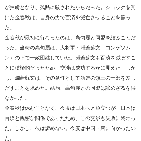
が捕虜となり、残酷に殺されたからだった。ショックを受
けた金春秋は、自身の力で百済を滅亡させることを誓っ
た。
金春秋が最初に行なったのは、高句麗と同盟を結ぶことだ
った。当時の高句麗は、大将軍・淵蓋蘇文（ヨンゲソム
ン）の下で一致団結していた。淵蓋蘇文も百済を滅ぼすこ
とに積極的だったため、交渉は成功するかに見えた。しか
し、淵蓋蘇文は、その条件として新羅の領土の一部を差し
だすことを求めた。結局、高句麗との同盟は諦めざるを得
なかった。
金春秋は休むことなく、今度は日本へと旅立つが、日本は
百済と親密な関係であったため、この交渉も失敗に終わっ
た。しかし、彼は諦めない。今度は中国・唐に向かったの
だ。