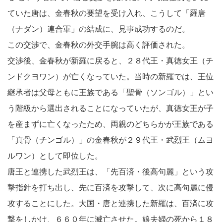
ていた唐は、金春秋の要望を受け入れ、こうして「羅唐
（ナダン）連合軍」の結成に、見事成功するのだ。
この交渉で、金春秋の外交手腕は高く評価された。
交渉後、金春秋が新羅に戻ると、２８代王・真徳女王（チ
ンドクヨワン）が亡くなっていた。当時の新羅では、王位
継承者は父母ともに王族である「聖骨（ソンゴル）」とい
う階級から選出されることになっていたが、真徳女王が子
を産まずに亡くなったため、両親のどちらかが王族である
「真骨（チンゴル）」の金春秋が２９代王・武烈王（ムヨ
ルワン）として即位した。
唐王と連携した武烈王は、「先百済・後高句麗」という攻
撃指針を打ち出し、先に百済を攻撃して、次に高句麗に侵
攻することにした。大国・唐と連携した新羅は、百済に攻
撃をしかけ、６６０年に滅亡させた。娘夫婦の死から１８