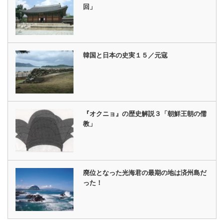
回」
韓国と日本の史実１５／元寇
『オクニョ』の歴史解説３「朝鮮王朝の儒
教」
廃位となった光海君の最期の地は済州島だ
った！