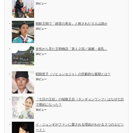
19ビュー
朝鮮王朝で「絶世の美女」と称された５人は誰か
19ビュー
女性から見た王朝物語「第１２回／淑嬪・崔氏」
18ビュー
昭顕世子（ソヒョンセジャ）の悲劇的な最期とは？
16ビュー
『七日の王妃』の端敬王后（タンギョンワンフ）はなぜ七日
で廃妃になった？
16ビュー
イ・ジュンギがファンに愛される理由がわかる３つのエピソ
ード！