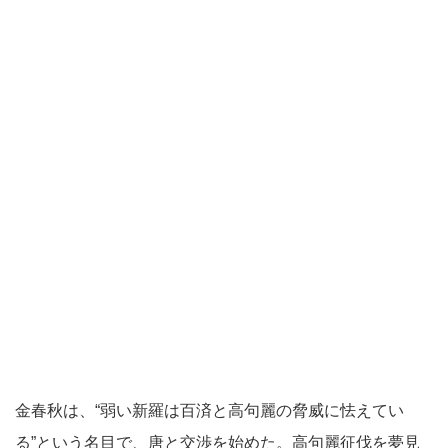
金春秋は、“弱い新羅は百済と高句麗の脅威に怯えてい
る”という名目で、唐と交渉を始めた。高句麗征伐を夢見