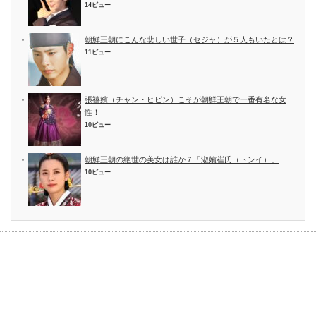
14ビュー
朝鮮王朝にこんな悲しい世子（セジャ）が５人もいたとは？
11ビュー
張禧嬪（チャン・ヒビン）こそが朝鮮王朝で一番有名な女
性！
10ビュー
朝鮮王朝の絶世の美女は誰か７「淑嬪崔氏（トンイ）」
10ビュー