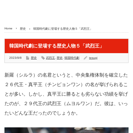
Home
歴史
韓国時代劇に登場する歴史人物５「武烈王」
韓国時代劇に登場する歴史人物５「武烈王」
2023/9/8
歴史
武烈王
,
歴史
,
韓国時代劇
tesugi
新羅（シルラ）の名君というと、中央集権体制を確立した
２６代王・真平王（チンピョンワン）の名が挙げられるこ
とが多い。しかし、真平王に勝るとも劣らない功績を挙げ
たのが、２９代王の武烈王（ムヨルワン）だ。彼は、いっ
たいどんな王だったのでしょうか。