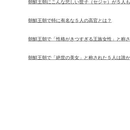
朝鮮王朝にこんな悲しい世子（セジャ）が５人
朝鮮王朝で特に有名な５人の高官とは？
朝鮮王朝で「性格がきつすぎる王族女性」と称
朝鮮王朝で「絶世の美女」と称された５人は誰