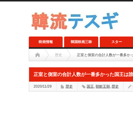
映画情報
韓国映画三昧
スター
歴史
正室と側室の合計人数が一番多か
正室と側室の合計人数が一番多かった国王は
2020/11/29
歴史
国王
,
朝鮮王朝
,
歴史