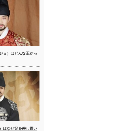
ジョ）はどんな王だっ
）はなぜ兄を差し置い