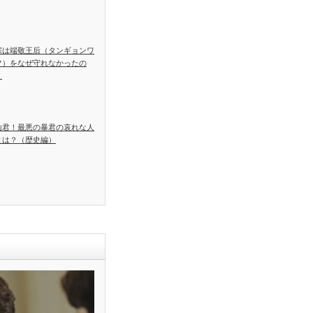
宗は端敬王后（タンギョンワ
フ）をなぜ守れなかったの
？
山君！最悪の暴君の哀れな人
とは？（歴史編）