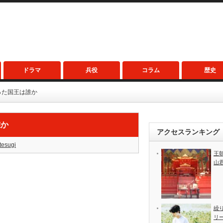
ドラマ
兵役
コラム
歴史
った国王は誰か
誰か
アクセスランキング
tesugi
王
山
繰
リ