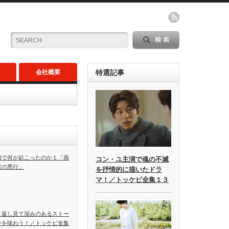
会社概要
特選記事
朝で何が起こったのか１「燕
コン・ユ主演で魂の不滅
君の悪行」
を抒情的に描いたドラ
マ！／トッケビ全集１３
り返し見て深みのあるストー
ーを味わう！／トッケビ全集