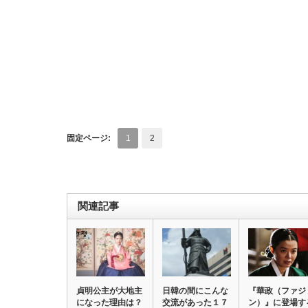
固定ページ:
1
2
関連記事
貞明公主が大地主
日韓の間にこんな
『華政（ファジ
になった理由は？
交流があった１７
ン）』に登場す