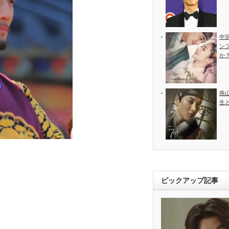
中
ン
か
燕
生
ピックアップ記事