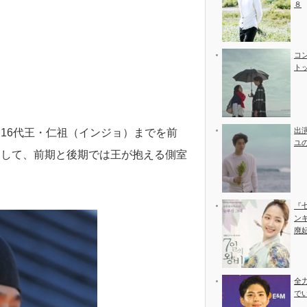
８
コ
ト
出
16代王・仁祖（インジョ）までを前
ユ
そして、前期と後期では王が抱える側室
『
ン
廃
全
で