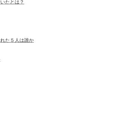
もいたとは？
された５人は誰か
か