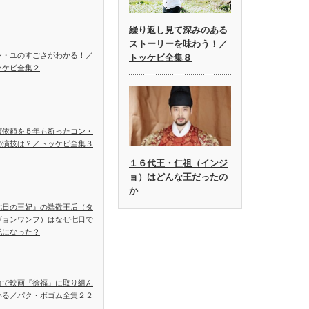
繰り返し見て深みのある
ストーリーを味わう！／
ン・ユのすごさがわかる！／
トッケビ全集８
ッケビ全集２
演依頼を５年も断ったコン・
の演技は？／トッケビ全集３
１６代王・仁祖（インジ
ョ）はどんな王だったの
か
七日の王妃』の端敬王后（タ
ギョンワンフ）はなぜ七日で
妃になった？
力で映画『徐福』に取り組ん
いる／パク・ボゴム全集２２