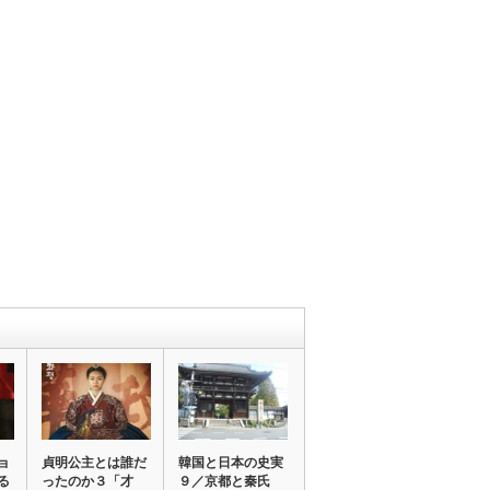
ョ
貞明公主とは誰だ
韓国と日本の史実
る
ったのか３「才
９／京都と秦氏