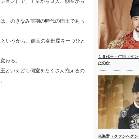
ンジョン）で、正室から３人、側室から
のは、のきなみ前期の時代の国王であっ
たというから、側室の各部屋を一つひと
１６代王・仁祖（イン
と変わる。
たのか
「王といえども側室をたくさん抱えるの
だ。
光海君（クァンヘグン