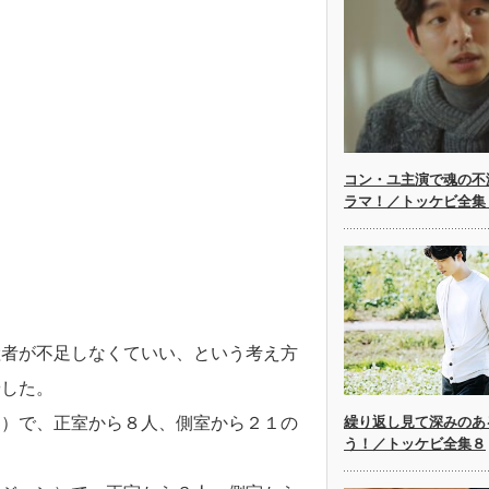
コン・ユ主演で魂の不
ラマ！／トッケビ全集
継者が不足しなくていい、という考え方
やした。
繰り返し見て深みのあ
ン）で、正室から８人、側室から２１の
う！／トッケビ全集８