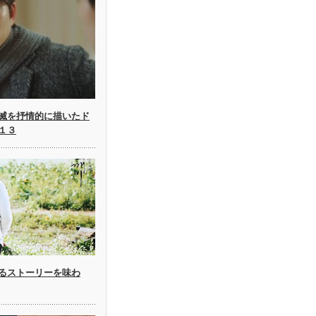
滅を抒情的に描いたド
１３
るストーリーを味わ