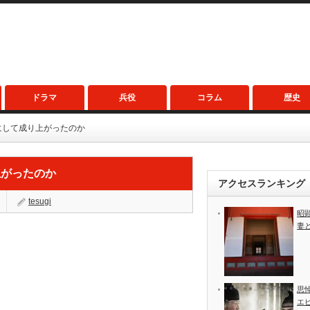
ドラマ
兵役
コラム
歴史
にして成り上がったのか
上がったのか
アクセスランキング
tesugi
昭
妻
思
エ