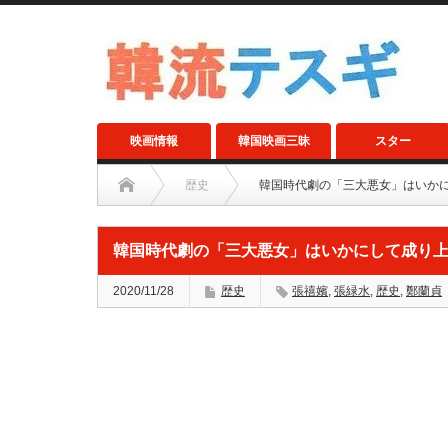
映画情報
韓国映画三昧
スター
歴史
韓国時代劇の「三大悪女」はいか
韓国時代劇の「三大悪女」はいかにして成り
2020/11/28
歴史
張禧嬪
,
張緑水
,
歴史
,
鄭蘭貞