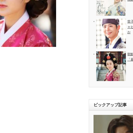
世
ャ
か
朝
「
ピックアップ記事