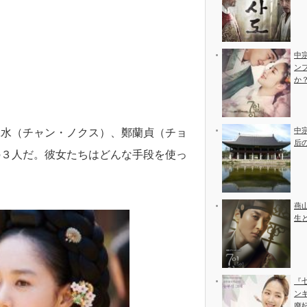
中
ン
か
中
緑水（チャン・ノクス）、鄭蘭貞（チョ
后
の３人だ。彼女たちはどんな手段を使っ
燕
生
『
ン
廃