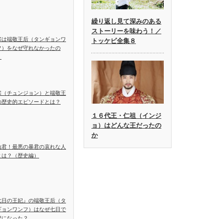
繰り返し見て深みのある
ストーリーを味わう！／
宗は端敬王后（タンギョンワ
トッケビ全集８
フ）をなぜ守れなかったの
？
宗（チュンジョン）と端敬王
の歴史的エピソードとは？
１６代王・仁祖（インジ
ョ）はどんな王だったの
か
山君！最悪の暴君の哀れな人
とは？（歴史編）
七日の王妃』の端敬王后（タ
ギョンワンフ）はなぜ七日で
妃になった？