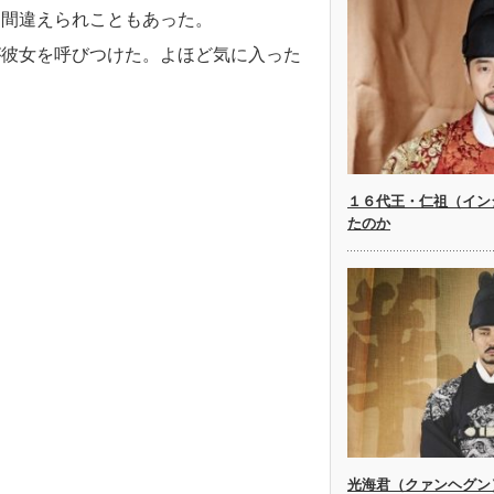
に間違えられこともあった。
が彼女を呼びつけた。よほど気に入った
１６代王・仁祖（イン
たのか
光海君（クァンヘグン