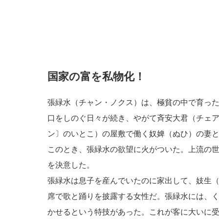
国家の富を私物化！
張緑水（チャン・ノクス）は、極貧の中で育っ
口をしのぐ日々が続き、やがて斉安大君（チェ
ン〕のいとこ）の屋敷で働く奴婢（ぬひ）の妻
このとき、張緑水の欲望に火がついた。上流の
を決意した。
張緑水は息子を産んでいたのに家出して、妓生
席で歌と踊りを披露する女性だ。張緑水には、
かせるという特技があった。これが客に大いに