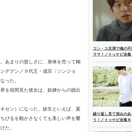
コン・ユ主演で魂の不
ラマ！／トッケビ全集
た。あまりの貧しさに、身体を売って糊
アンデグン／９代王・成宗〔ソンジョ
となった。
世界を垣間見た彼女は、奴婢からの脱出
（キセン）になった。妓生といえば、宴
繰り返し見て深みのあ
くちびるを動かさなくても美しい声を響
う！／トッケビ全集８
受けた。