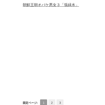
朝鮮王朝オバケ悪女３「張緑水」
固定ページ:
1
2
3