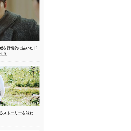
滅を抒情的に描いたド
１３
るストーリーを味わ