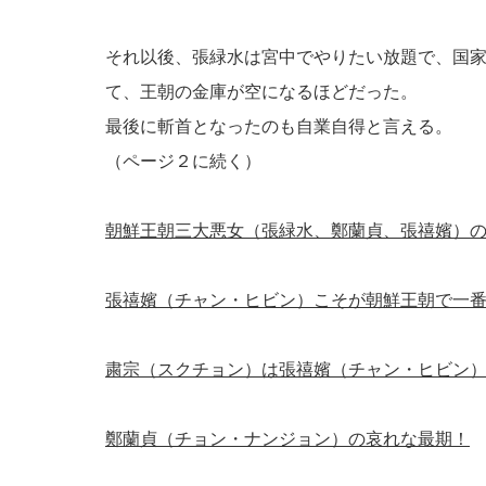
それ以後、張緑水は宮中でやりたい放題で、国
て、王朝の金庫が空になるほどだった。
最後に斬首となったのも自業自得と言える。
（ページ２に続く）
朝鮮王朝三大悪女（張緑水、鄭蘭貞、張禧嬪）
張禧嬪（チャン・ヒビン）こそが朝鮮王朝で一
粛宗（スクチョン）は張禧嬪（チャン・ヒビン
鄭蘭貞（チョン・ナンジョン）の哀れな最期！