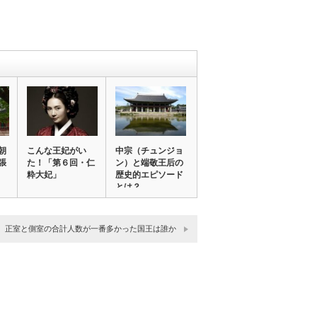
朝
こんな王妃がい
中宗（チュンジョ
張
た！「第６回・仁
ン）と端敬王后の
粋大妃」
歴史的エピソード
とは？
正室と側室の合計人数が一番多かった国王は誰か