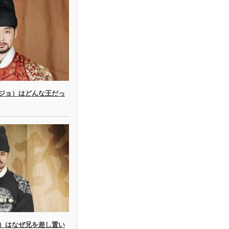
ジョ）はどんな王だっ
）はなぜ兄を差し置い