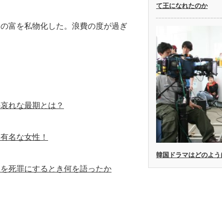
て王になれたのか
家の富を私物化した。浪費の度が過ぎ
の哀れな最期とは？
番有名な女性！
韓国ドラマはどのよう
）を死罪にするとき何を語ったか