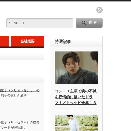
会社概要
特選記事
顕世子（ソヒョンセジャ）の
コン・ユ主演で魂の不滅
と息子の哀しき最期！
を抒情的に描いたドラ
マ！／トッケビ全集１３
悼世子（サドセジャ）の歴史
ピソードが興味深い