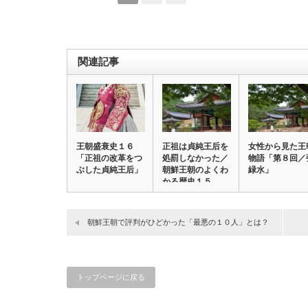
関連記事
王朝盛衰史１６
正祖は貞純王后を
女性から見た王
「正祖の改革をつ
処罰しなかった／
物語「第８回／
ぶした貞純王后」
朝鮮王朝のよくわ
緑水」
かる歴史１５
朝鮮王朝で評判がひどかった「最悪の１０人」とは？
トップページに戻る