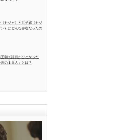
子（セジャ）と世子嬪（セジ
ビン）はどんな存在だったの
鮮王朝で評判がひどかった
最悪の１０人」とは？