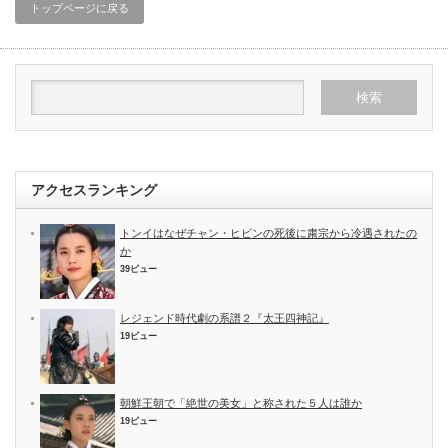
トップページに戻る
アクセスランキング
トンイはなぜチャン・ヒビンの死後に粛宗から冷遇されたの
か
39ビュー
レジェンド時代劇の系譜２『太王四神記』
19ビュー
朝鮮王朝で「絶世の美女」と称された５人は誰か
19ビュー