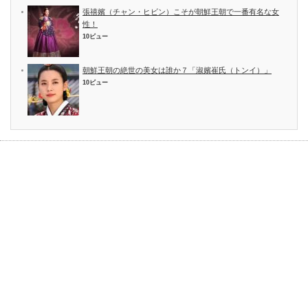
張禧嬪（チャン・ヒビン）こそが朝鮮王朝で一番有名な女
性！
10ビュー
朝鮮王朝の絶世の美女は誰か７「淑嬪崔氏（トンイ）」
10ビュー