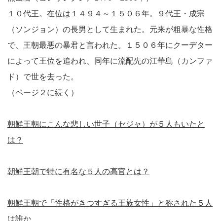
１０代王。在位は１４９４～１５０６年。９代王・成宗
（ソンジョン）の長男として生まれた。元来が粗暴な性格
で、王朝最悪の暴君と言われた。１５０６年にクーデター
によって王位を追われ、同年に流配先の江華島（カンファ
ド）で世を去った。
（ページ２に続く）
朝鮮王朝にこんな悲しい世子（セジャ）が５人もいたと
は？
朝鮮王朝で特に有名な５人の高官とは？
朝鮮王朝で「性格がきつすぎる王族女性」と称された５人
は誰か