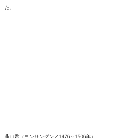
た。
燕山君（ヨンサングン／1476～1506年）