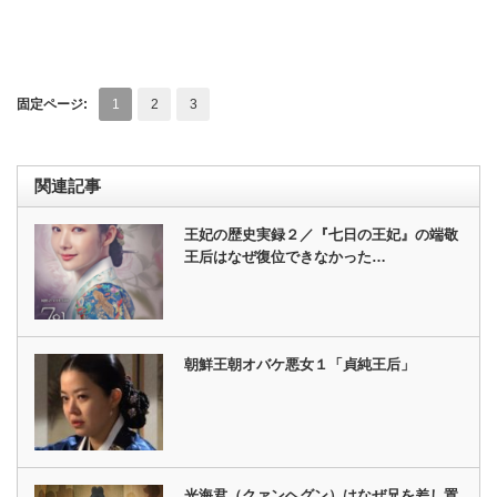
固定ページ:
1
2
3
関連記事
王妃の歴史実録２／『七日の王妃』の端敬
王后はなぜ復位できなかった…
朝鮮王朝オバケ悪女１「貞純王后」
光海君（クァンヘグン）はなぜ兄を差し置