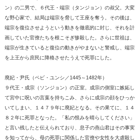
ン）の二男で、６代王・端宗（タンジョン）の叔父。大変
な野心家で、結局は端宗を脅して王座を奪う。その後は、
端宗を復位させようという動きを徹底的に封じ、それを計
画していた官僚たちを根こそぎ惨殺した。さらに世祖は、
端宗が生きていると復位の動きがやまないと警戒し、端宗
を上王から庶民に降格させたうえで死罪にした。
廃妃・尹氏（ペビ・ユンシ／1445～1482年）
９代王・成宗（ソンジョン）の正室。成宗の側室に嫉妬し
て宮中に呪いの言葉を持ちこみ、さらに成宗の顔をひっか
いてしまい、１４７９年に廃妃となる。その果てに、１４
８２年に死罪となった。「私の恨みを晴らしてください」
と言い残したと伝えられており、息子の燕山君はその事実
を知ってから、母の死罪に関係した官僚や女性を大虐殺し