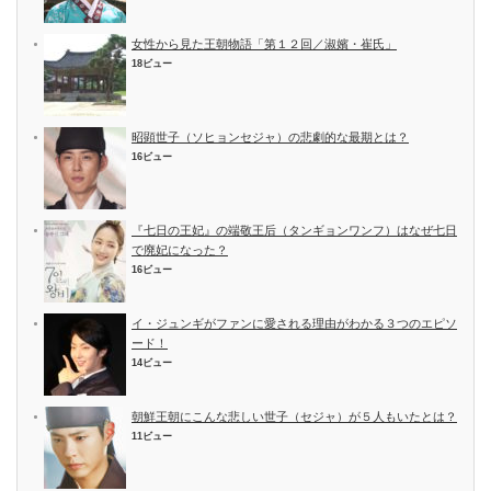
女性から見た王朝物語「第１２回／淑嬪・崔氏」
18ビュー
昭顕世子（ソヒョンセジャ）の悲劇的な最期とは？
16ビュー
『七日の王妃』の端敬王后（タンギョンワンフ）はなぜ七日
で廃妃になった？
16ビュー
イ・ジュンギがファンに愛される理由がわかる３つのエピソ
ード！
14ビュー
朝鮮王朝にこんな悲しい世子（セジャ）が５人もいたとは？
11ビュー