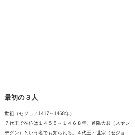
最初の３人
世祖（セジョ／1417～1468年）
７代王で在位は１４５５～１４６８年。首陽大君（スヤン
デグン）という名でも知られる。４代王・世宗（セジョ