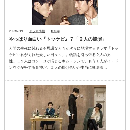
2023/7/19
ドラマ情報
tesugi
やっぱり面白い『トッケビ』７「２人の競演」
人間の生死に関わる不思議な人々が次々に登場するドラマ『トッ
ケビ～君がくれた愛しい日々～』。物語を引っ張る２人の男
性……１人はコン・ユが演じるキム・シンで、もう１人がイ・ド
ンウクが扮する死神だ。２人の掛け合いが本当に興味深…