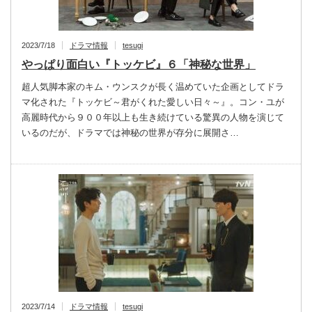
2023/7/18
ドラマ情報
tesugi
やっぱり面白い『トッケビ』６「神秘な世界」
超人気脚本家のキム・ウンスクが長く温めていた企画としてドラ
マ化された『トッケビ～君がくれた愛しい日々～』。コン・ユが
高麗時代から９００年以上も生き続けている驚異の人物を演じて
いるのだが、ドラマでは神秘の世界が存分に展開さ…
2023/7/14
ドラマ情報
tesugi