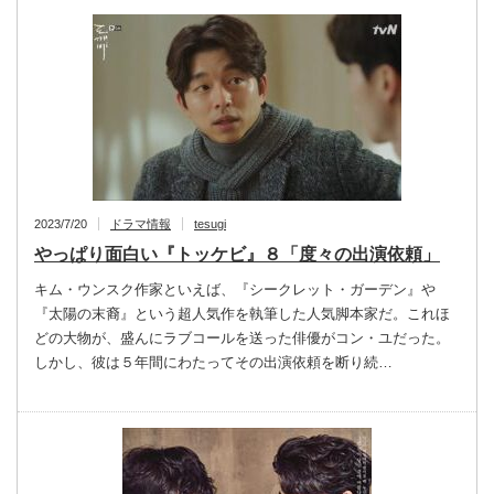
2023/7/20
ドラマ情報
tesugi
やっぱり面白い『トッケビ』８「度々の出演依頼」
キム・ウンスク作家といえば、『シークレット・ガーデン』や
『太陽の末裔』という超人気作を執筆した人気脚本家だ。これほ
どの大物が、盛んにラブコールを送った俳優がコン・ユだった。
しかし、彼は５年間にわたってその出演依頼を断り続…