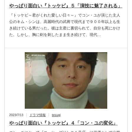
やっぱり面白い『トッケビ』５「演技に魅了される」
『トッケビ～君がくれた愛しい日々～』でコン・ユが演じた主人
公のキム・シンは、高麗時代の武将で現代まで９００年以上も生
き続けている男だった。彼は主君に裏切られて、自分も死にかけ
た。しかし、胸に剣を刺したまま生き続けて、現代…
2023/7/13
ドラマ情報
tesugi
やっぱり面白い『トッケビ』４「コン・ユの変化」