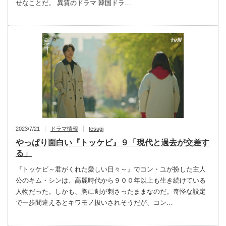
せなことだ。 異質のドラマ 韓国ドラ…
2023/7/21
ドラマ情報
tesugi
やっぱり面白い『トッケビ』９「現代と過去が交差す
る」
『トッケビ～君がくれた愛しい日々～』でコン・ユが扮した主人
公のキム・シンは、高麗時代から９００年以上も生き続けている
人物だった。しかも、胸に剣が刺さったままなのだ。奇怪な設定
で一歩間違えるとキワモノ扱いされそうだが、コン…