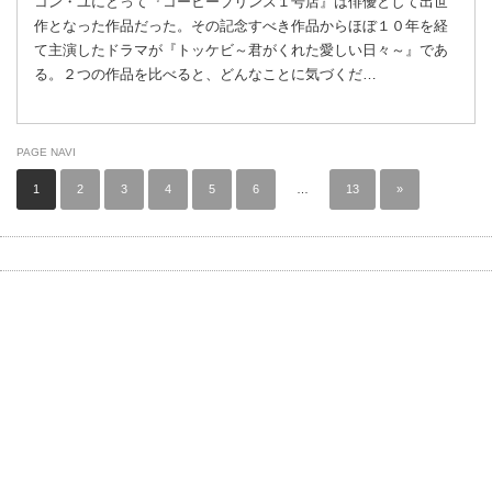
コン・ユにとって『コーヒープリンス１号店』は俳優として出世
作となった作品だった。その記念すべき作品からほぼ１０年を経
て主演したドラマが『トッケビ～君がくれた愛しい日々～』であ
る。２つの作品を比べると、どんなことに気づくだ…
PAGE NAVI
1
2
3
4
5
6
…
13
»