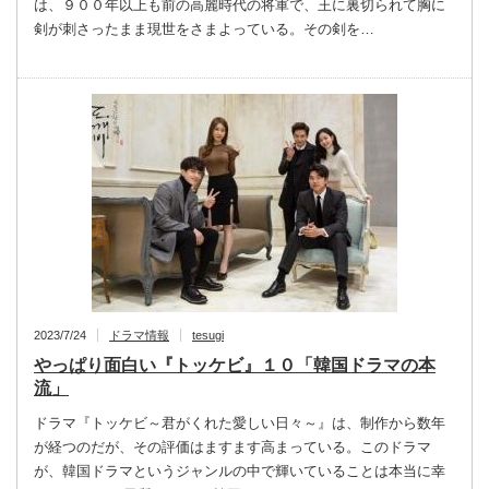
は、９００年以上も前の高麗時代の将軍で、王に裏切られて胸に
剣が刺さったまま現世をさまよっている。その剣を…
2023/7/24
ドラマ情報
tesugi
やっぱり面白い『トッケビ』１０「韓国ドラマの本
流」
ドラマ『トッケビ～君がくれた愛しい日々～』は、制作から数年
が経つのだが、その評価はますます高まっている。このドラマ
が、韓国ドラマというジャンルの中で輝いていることは本当に幸