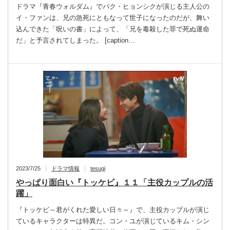
ドラマ『青春ウォルダム』でパク・ヒョンシクが演じる主人公の
イ・ファンは、兄の急死にともなって世子になったのだが、舞い
込んできた「呪いの書」によって、「兄を毒殺した罪で死ぬ運命
だ」と予言されてしまった。 [caption…
2023/7/25
ドラマ情報
tesugi
やっぱり面白い『トッケビ』１１「主役カップルの活
躍」
『トッケビ～君がくれた愛しい日々～』で、主役カップルが演じ
ているキャラクターは特異だ。コン・ユが演じているキム・シン