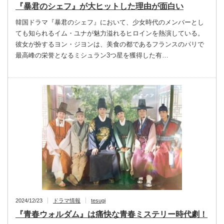
『暴君のシェフ』が大ヒットした理由が面白い
韓国ドラマ『暴君のシェフ』において、少女時代のメンバーとし
ても知られるイム・ユナが魅力溢れるヒロインを熱演している。
彼女が扮するヨン・ジヨンは、美食の都であるフランスのパリで
最高峰の栄誉となるミシュラン3つ星を獲得した有…
2024/12/23
ドラマ情報
tesugi
『青春ウォルダム』は痛快な青春ミステリー時代劇！