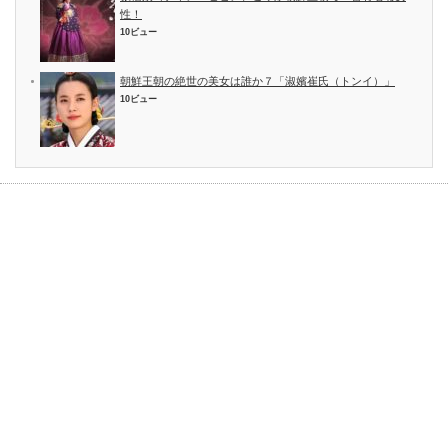
性！
10ビュー
朝鮮王朝の絶世の美女は誰か７「淑嬪崔氏（トンイ）」
10ビュー