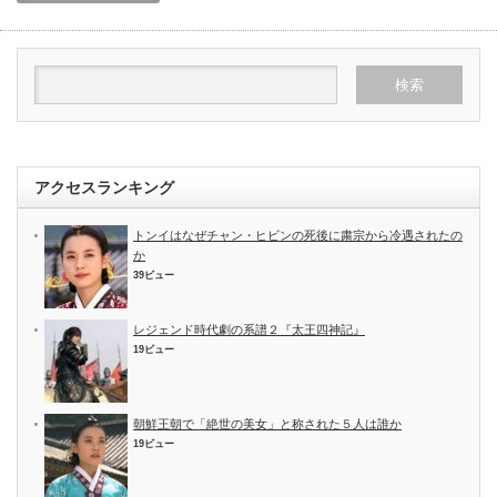
アクセスランキング
トンイはなぜチャン・ヒビンの死後に粛宗から冷遇されたの
か
39ビュー
レジェンド時代劇の系譜２『太王四神記』
19ビュー
朝鮮王朝で「絶世の美女」と称された５人は誰か
19ビュー