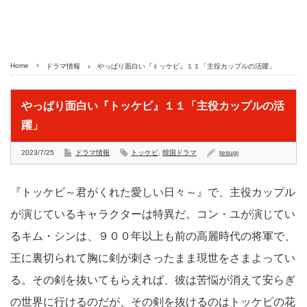
Home
ドラマ情報
やっぱり面白い『トッケビ』１１「主役カップルの活躍」
やっぱり面白い『トッケビ』１１「主役カップルの活
躍」
2023/7/25
ドラマ情報
トッケビ
,
韓国ドラマ
tesugi
『トッケビ～君がくれた愛しい日々～』で、主役カップル
が演じているキャラクターは特異だ。コン・ユが演じてい
るキム・シンは、９００年以上も前の高麗時代の将軍で、
王に裏切られて胸に剣が刺さったまま現世をさまよってい
る。その剣を抜いてもらえれば、彼は苦悩が消えて安らぎ
の世界に行けるのだが、その剣を抜けるのはトッケビの花