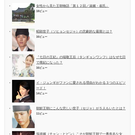
女性から見た王朝物語「第１２回／淑嬪・崔氏」
18ビュー
昭顕世子（ソヒョンセジャ）の悲劇的な最期とは？
16ビュー
『七日の王妃』の端敬王后（タンギョンワンフ）はなぜ七日
で廃妃になった？
16ビュー
イ・ジュンギがファンに愛される理由がわかる３つのエピソ
ード！
14ビュー
朝鮮王朝にこんな悲しい世子（セジャ）が５人もいたとは？
11ビュー
張禧嬪（チャン・ヒビン）こそが朝鮮王朝で一番有名な女