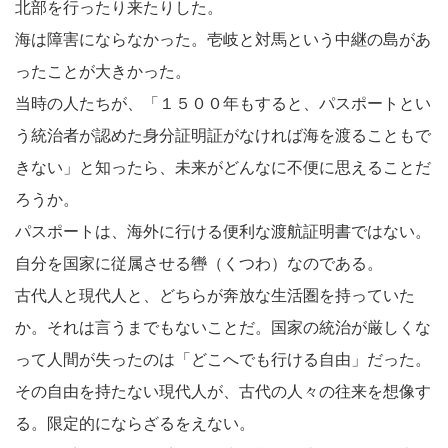
北部を行ったり来たりした。
海は障害にならなかった。壱岐と対馬という中継の島があ
ったことが大きかった。
当時の人たちが、「１５００年もすると、パスポートとい
う統治者が認めた身分証明証がなければ海を渡ることもで
きない」と知ったら、未来がどんなに不便に思えることだ
ろうか。
パスポートは、海外に行ける便利な渡航証明書ではない。
自分を国家に従属させる轡（くつわ）なのである。
古代人と現代人と、どちらが奔放な生活圏を持っていた
か。それは言うまでもないことだ。国家の統治が厳しくな
って人間が失ったのは「どこへでも行ける自由」だった。
その自由を持たない現代人が、古代の人々の往来を想像す
る。限定的にならざるをえない。