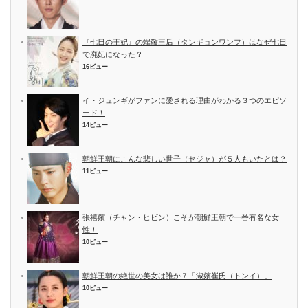
『七日の王妃』の端敬王后（タンギョンワンフ）はなぜ七日
で廃妃になった？
16ビュー
イ・ジュンギがファンに愛される理由がわかる３つのエピソ
ード！
14ビュー
朝鮮王朝にこんな悲しい世子（セジャ）が５人もいたとは？
11ビュー
張禧嬪（チャン・ヒビン）こそが朝鮮王朝で一番有名な女
性！
10ビュー
朝鮮王朝の絶世の美女は誰か７「淑嬪崔氏（トンイ）」
10ビュー