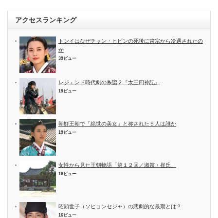
アクセスランキング
トンイはなぜチャン・ヒビンの死後に粛宗から冷遇されたの
か
39ビュー
レジェンド時代劇の系譜２『太王四神記』
19ビュー
朝鮮王朝で「絶世の美女」と称された５人は誰か
19ビュー
女性から見た王朝物語「第１２回／淑嬪・崔氏」
18ビュー
昭顕世子（ソヒョンセジャ）の悲劇的な最期とは？
16ビュー