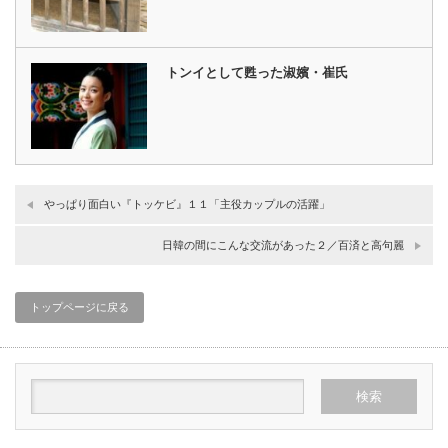
トンイとして甦った淑嬪・崔氏
やっぱり面白い『トッケビ』１１「主役カップルの活躍」
日韓の間にこんな交流があった２／百済と高句麗
トップページに戻る