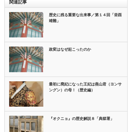
関連記事
歴史に残る重要な出来事／第１４回「癸酉
靖難」
政変はなぜ起こったのか
最初に廃妃になった王妃は燕山君（ヨンサ
ングン）の母！（歴史編）
『オクニョ』の歴史解説８「典獄署」