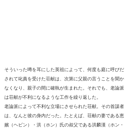
そういった噂を耳にした英祖によって、何度も庭に呼びだ
されて叱責を受けた荘献は、次第に父親の言うことを聞か
なくなり、親子の間に確執が生まれた。それでも、老論派
は荘献が不利になるような工作を繰り返した。
老論派によって不利な立場にさせられた荘献。その首謀者
は、なんと彼の身内だった。たとえば、荘献の妻である恵
嬪（ヘビン）・洪（ホン）氏の叔父である洪麟漢（ホン・