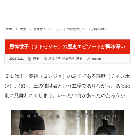
Home
歴史
思悼世子（サドセジャ）の歴史エピソードが興味深い
思悼世子（サドセジャ）の歴史エピソードが興味深い
2023/5/21
歴史
思悼世子
,
朝鮮王朝
,
歴史
tesugi
２１代王・英祖（ヨンジョ）の息子である荘献（チャンホ
ン）。彼は、王の後継者という立場でありながら、ある悲
劇に見舞われてしまう。いったい何があったのだろうか。