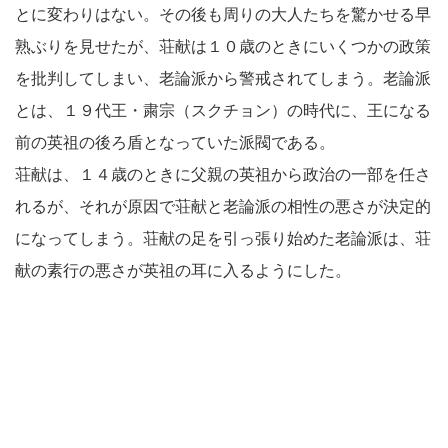
とに変わりはない。その後も周りの大人たちを驚かせる早
熟ぶりを見せたが、荘献は１０歳のときにいくつかの政策
を批判してしまい、老論派から警戒されてしまう。老論派
とは、１９代王・粛宗（スクチョン）の時代に、王になる
前の英祖の後ろ盾となっていた派閥である。
荘献は、１４歳のときに父親の英祖から政治の一部を任さ
れるが、それが原因で荘献と老論派の相性の悪さが決定的
になってしまう。荘献の足を引っ張り始めた老論派は、荘
献の素行の悪さが英祖の耳に入るようにした。