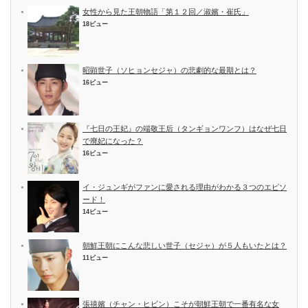
女性から見た王朝物語「第１２回／淑嬪・崔氏」
18ビュー
昭顕世子（ソヒョンセジャ）の悲劇的な最期とは？
16ビュー
『七日の王妃』の端敬王后（タンギョンワンフ）はなぜ七日
で廃妃になった？
16ビュー
イ・ジュンギがファンに愛される理由がわかる３つのエピソ
ード！
14ビュー
朝鮮王朝にこんな悲しい世子（セジャ）が５人もいたとは？
11ビュー
張禧嬪（チャン・ヒビン）こそが朝鮮王朝で一番有名な女