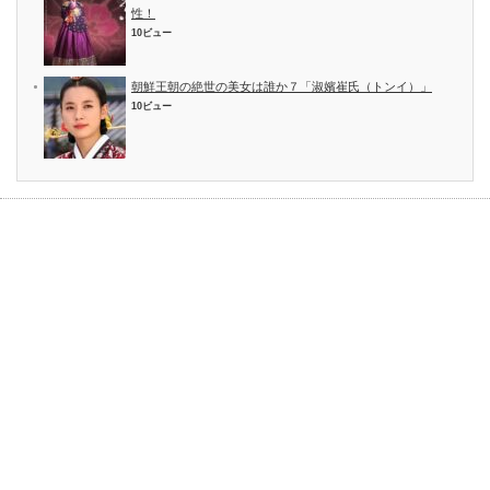
性！
10ビュー
朝鮮王朝の絶世の美女は誰か７「淑嬪崔氏（トンイ）」
10ビュー