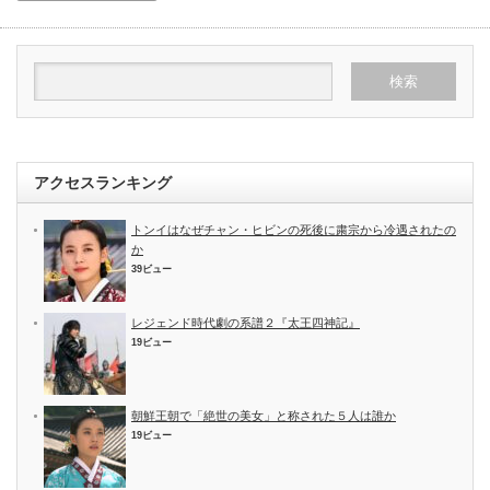
アクセスランキング
トンイはなぜチャン・ヒビンの死後に粛宗から冷遇されたの
か
39ビュー
レジェンド時代劇の系譜２『太王四神記』
19ビュー
朝鮮王朝で「絶世の美女」と称された５人は誰か
19ビュー