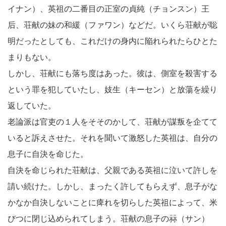
イナン）、英祖の二番目の正室の貞純（チョンスン）王
后、荘献の妹の和緩（ファワン）などだ。いくら荘献が聡
明だったとしても、これだけの身内に陥れられたらひとた
まりもない。
しかし、荘献にも落ち度はあった。彼は、側室を殺害する
という罪を犯していたし、妓生（キーセン）と放蕩を繰り
返していた。
老論派は官吏の１人をそそのかして、荘献が謀叛を企てて
いると訴えさせた。それを聞いて激怒した英祖は、自分の
息子に自決を命じた。
自決を命じられた荘献は、父親である英祖に泣いて許しを
請い続けた。しかし、まったく許してもらえず、息子がな
かなか自決しないことに痺れを切らした英祖によって、米
びつに閉じ込められてしまう。荘献の息子の祘（サン）