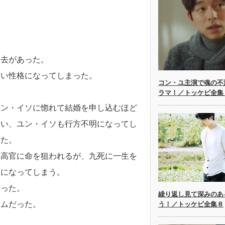
過去があった。
ない性格になってしまった。
コン・ユ主演で魂の不
ラマ！／トッケビ全集
ユン・イソに惚れて結婚を申し込むほど
まい、ユン・イソも行方不明になってし
えた。
徳高官に命を狙われるが、九死に一生を
失になってしまう。
なった。
繰り返し見て深みのあ
シムだった。
う！／トッケビ全集８
。