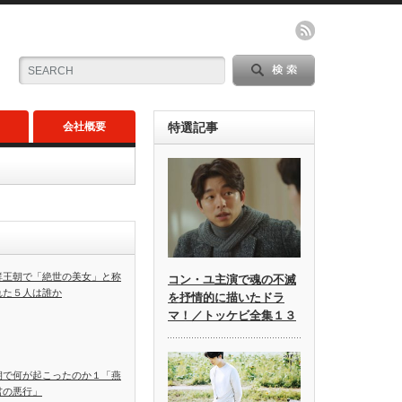
会社概要
特選記事
鮮王朝で「絶世の美女」と称
コン・ユ主演で魂の不滅
れた５人は誰か
を抒情的に描いたドラ
マ！／トッケビ全集１３
朝で何が起こったのか１「燕
君の悪行」