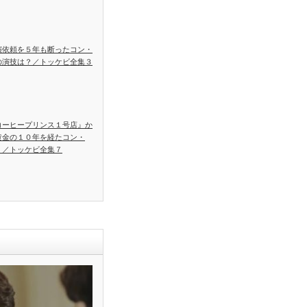
演依頼を５年も断ったコン・
の演技は？／トッケビ全集３
コーヒープリンス１号店』か
黄金の１０年を経たコン・
！／トッケビ全集７