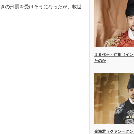
叩きの刑罰を受けそうになったが、救世
１６代王・仁祖（イン
たのか
光海君（クァンヘグン