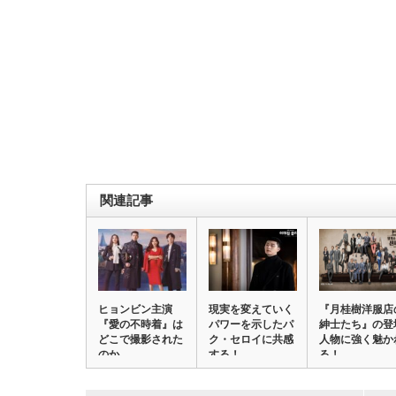
関連記事
ヒョンビン主演
現実を変えていく
『月桂樹洋服店
『愛の不時着』は
パワーを示したパ
紳士たち』の登
どこで撮影された
ク・セロイに共感
人物に強く魅か
のか
する！
る！