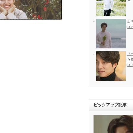
出
ユ
『
ら
ユ
ピックアップ記事