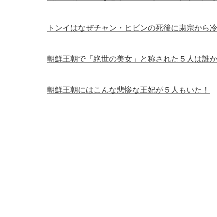
トンイはなぜチャン・ヒビンの死後に粛宗から
朝鮮王朝で「絶世の美女」と称された５人は誰
朝鮮王朝にはこんな悲惨な王妃が５人もいた！