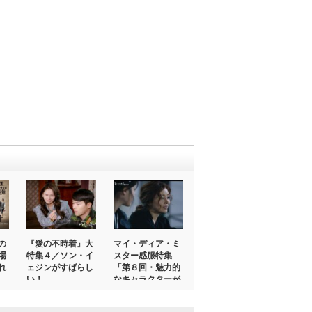
の
『愛の不時着』大
マイ・ディア・ミ
場
特集４／ソン・イ
スター感服特集
れ
ェジンがすばらし
「第８回・魅力的
い！
なキャラクターが
本…