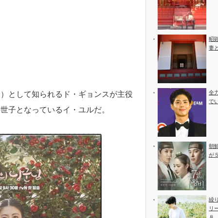
昭
妻
全
オ）として知られるド・ギョンスが主役
で
の世子となっているイ・ユルだ。
朝
が
繰
リ
８