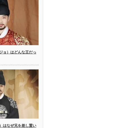
ジョ）はどんな王だっ
）はなぜ兄を差し置い