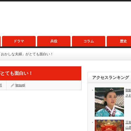
ドラマ
兵役
コラム
歴史
「おかしな夫婦」がとても面白い！
がとても面白い！
アクセスランキング
劇
tesugi
朝
さ
王
山