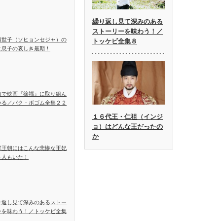
繰り返し見て深みのある
ストーリーを味わう！／
顕世子（ソヒョンセジャ）の
トッケビ全集８
と息子の哀しき最期！
力で映画『徐福』に取り組ん
いる／パク・ボゴム全集２２
１６代王・仁祖（インジ
ョ）はどんな王だったの
か
鮮王朝にはこんな悲惨な王妃
５人もいた！
り返し見て深みのあるストー
ーを味わう！／トッケビ全集