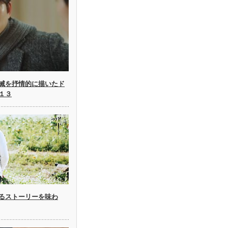
滅を抒情的に描いたド
１３
るストーリーを味わ