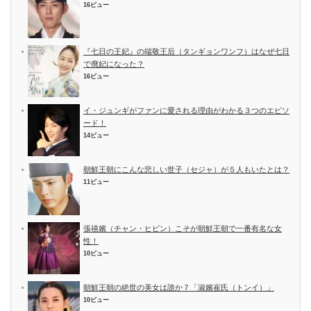
16ビュー
『七日の王妃』の端敬王后（タンギョンワンフ）はなぜ七日
で廃妃になった？
16ビュー
イ・ジュンギがファンに愛される理由がわかる３つのエピソ
ード！
14ビュー
朝鮮王朝にこんな悲しい世子（セジャ）が５人もいたとは？
11ビュー
張禧嬪（チャン・ヒビン）こそが朝鮮王朝で一番有名な女
性！
10ビュー
朝鮮王朝の絶世の美女は誰か７「淑嬪崔氏（トンイ）」
10ビュー