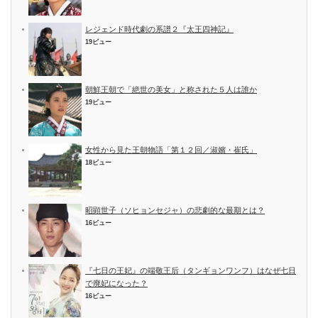
レジェンド時代劇の系譜２『太王四神記』
19ビュー
朝鮮王朝で「絶世の美女」と称された５人は誰か
19ビュー
女性から見た王朝物語「第１２回／淑嬪・崔氏」
18ビュー
昭顕世子（ソヒョンセジャ）の悲劇的な最期とは？
16ビュー
『七日の王妃』の端敬王后（タンギョンワンフ）はなぜ七日
で廃妃になった？
16ビュー