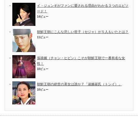
イ・ジュンギがファンに愛される理由がわかる３つのエピソ
ード！
14ビュー
朝鮮王朝にこんな悲しい世子（セジャ）が５人もいたとは？
11ビュー
張禧嬪（チャン・ヒビン）こそが朝鮮王朝で一番有名な女
性！
10ビュー
朝鮮王朝の絶世の美女は誰か７「淑嬪崔氏（トンイ）」
10ビュー