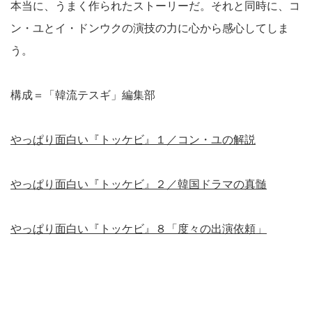
本当に、うまく作られたストーリーだ。それと同時に、コ
ン・ユとイ・ドンウクの演技の力に心から感心してしま
う。
構成＝「韓流テスギ」編集部
やっぱり面白い『トッケビ』１／コン・ユの解説
やっぱり面白い『トッケビ』２／韓国ドラマの真髄
やっぱり面白い『トッケビ』８「度々の出演依頼」