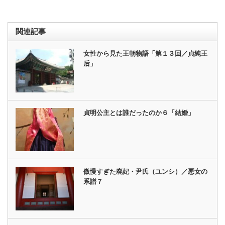
関連記事
女性から見た王朝物語「第１３回／貞純王
后」
貞明公主とは誰だったのか６「結婚」
傲慢すぎた廃妃・尹氏（ユンシ）／悪女の
系譜７