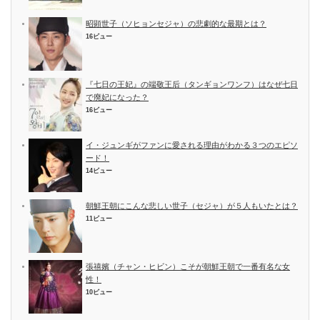
昭顕世子（ソヒョンセジャ）の悲劇的な最期とは？
16ビュー
『七日の王妃』の端敬王后（タンギョンワンフ）はなぜ七日
で廃妃になった？
16ビュー
イ・ジュンギがファンに愛される理由がわかる３つのエピソ
ード！
14ビュー
朝鮮王朝にこんな悲しい世子（セジャ）が５人もいたとは？
11ビュー
張禧嬪（チャン・ヒビン）こそが朝鮮王朝で一番有名な女
性！
10ビュー