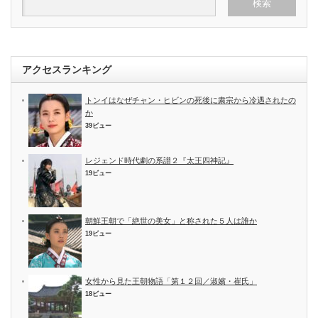
アクセスランキング
トンイはなぜチャン・ヒビンの死後に粛宗から冷遇されたの
か
39ビュー
レジェンド時代劇の系譜２『太王四神記』
19ビュー
朝鮮王朝で「絶世の美女」と称された５人は誰か
19ビュー
女性から見た王朝物語「第１２回／淑嬪・崔氏」
18ビュー