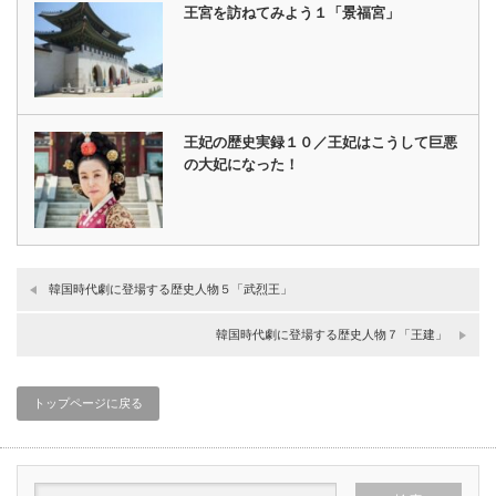
王宮を訪ねてみよう１「景福宮」
王妃の歴史実録１０／王妃はこうして巨悪
の大妃になった！
韓国時代劇に登場する歴史人物５「武烈王」
韓国時代劇に登場する歴史人物７「王建」
トップページに戻る