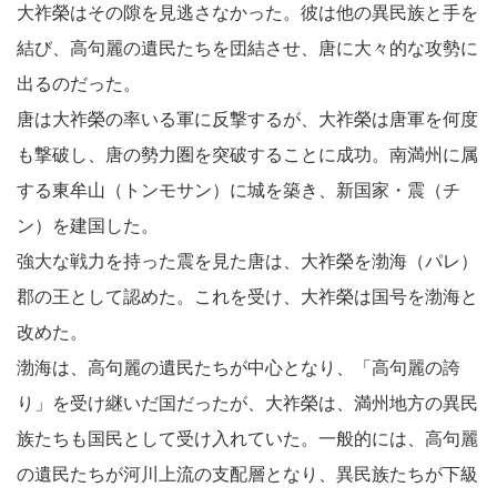
大祚榮はその隙を見逃さなかった。彼は他の異民族と手を
結び、高句麗の遺民たちを団結させ、唐に大々的な攻勢に
出るのだった。
唐は大祚榮の率いる軍に反撃するが、大祚榮は唐軍を何度
も撃破し、唐の勢力圏を突破することに成功。南満州に属
する東牟山（トンモサン）に城を築き、新国家・震（チ
ン）を建国した。
強大な戦力を持った震を見た唐は、大祚榮を渤海（パレ）
郡の王として認めた。これを受け、大祚榮は国号を渤海と
改めた。
渤海は、高句麗の遺民たちが中心となり、「高句麗の誇
り」を受け継いだ国だったが、大祚榮は、満州地方の異民
族たちも国民として受け入れていた。一般的には、高句麗
の遺民たちが河川上流の支配層となり、異民族たちが下級