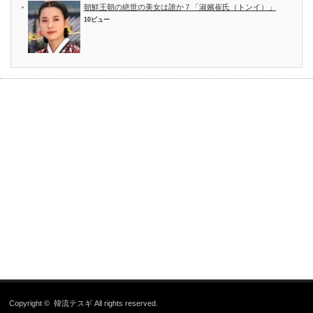
朝鮮王朝の絶世の美女は誰か７「淑嬪崔氏（トンイ）」
10ビュー
Copyright ©
韓流テスギ
All rights reserved.