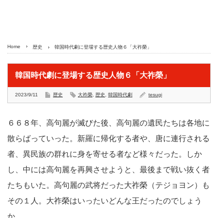
Home
歴史
韓国時代劇に登場する歴史人物６「大祚榮」
韓国時代劇に登場する歴史人物６「大祚榮」
2023/9/11
歴史
大祚榮
,
歴史
,
韓国時代劇
tesugi
６６８年、高句麗が滅びた後、高句麗の遺民たちは各地に
散らばっていった。新羅に帰化する者や、唐に連行される
者、異民族の群れに身を寄せる者など様々だった。しか
し、中には高句麗を再興させようと、最後まで戦い抜く者
たちもいた。高句麗の武将だった大祚榮（テジョヨン）も
その１人。大祚榮はいったいどんな王だったのでしょう
か。