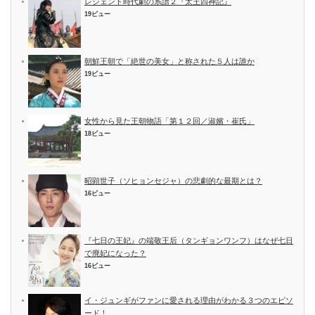
レジェンド時代劇の系譜２『太王四神記』
19ビュー
朝鮮王朝で「絶世の美女」と称された５人は誰か
19ビュー
女性から見た王朝物語「第１２回／淑嬪・崔氏」
18ビュー
昭顕世子（ソヒョンセジャ）の悲劇的な最期とは？
16ビュー
『七日の王妃』の端敬王后（タンギョンワンフ）はなぜ七日
で廃妃になった？
16ビュー
イ・ジュンギがファンに愛される理由がわかる３つのエピソ
ード！