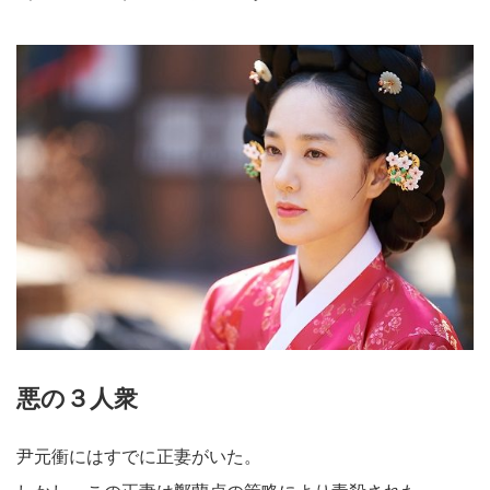
悪の３人衆
尹元衝にはすでに正妻がいた。