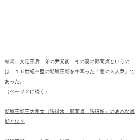
結局、文定王后、弟の尹元衡、その妻の鄭蘭貞というの
は、１６世紀中盤の朝鮮王朝を牛耳った「悪の３人衆」で
あった。
（ページ２に続く）
朝鮮王朝三大悪女（張緑水、鄭蘭貞、張禧嬪）の哀れな最
期とは？