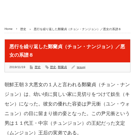
Home
歴史
悪行を繰り返した鄭蘭貞（チョン・ナンジョン）／悪女の系譜８
悪行を繰り返した鄭蘭貞（チョン・ナンジョン）／悪
女の系譜８
2019/11/19
歴史
歴史
,
鄭蘭貞
tesugi
朝鮮王朝３大悪女の１人と言われる鄭蘭貞（チョン・ナン
ジョン）は、幼い頃に貧しい家に見切りをつけて奴生（キ
セン）になった。彼女の優れた容姿は尹元衝（ユン・ウォ
ニョン）の目に留まり彼の妾となった。この尹元衝という
男は１１代王・中宗（チュンジョン）の王妃だった文定
（ムンジョン）王后の実弟である。