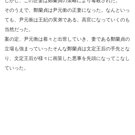
しかし、この正妻は鄭蘭貞の策略により毒殺された。
そのうえで、鄭蘭貞は尹元衝の正妻になった。なんといっ
ても、尹元衝は王妃の実弟である。高官になっていくのも
当然だった。
案の定、尹元衡は着々と出世していき、妻である鄭蘭貞の
立場も強まっていったそんな鄭蘭貞は文定王后の手先とな
り、文定王后が様々に画策した悪事を先頭になってこなし
ていった。