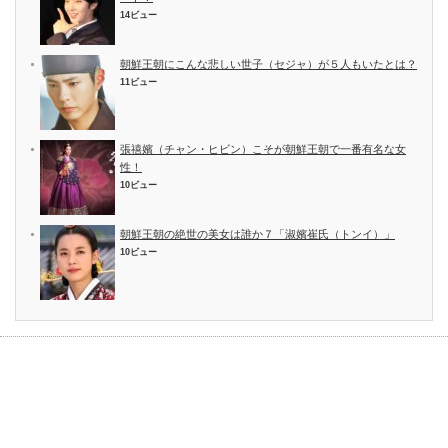
14ビュー
朝鮮王朝にこんな悲しい世子（セジャ）が５人もいたとは？
11ビュー
張禧嬪（チャン・ヒビン）こそが朝鮮王朝で一番有名な女
性！
10ビュー
朝鮮王朝の絶世の美女は誰か７「淑嬪崔氏（トンイ）」
10ビュー