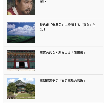
深い
時代劇『奇皇后』に登場する「貢女」と
は？
王宮の烈女と悪女１１「張禧嬪」
王朝盛衰史７「文定王后の悪政」