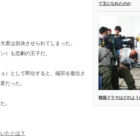
て王になれたのか
平大君は自決させられてしまった。
グン）も悲劇の王子だ。
ジョ）として即位すると、端宗を復位さ
大君だった。
韓国ドラマはどのよう
った。
もいたとは？