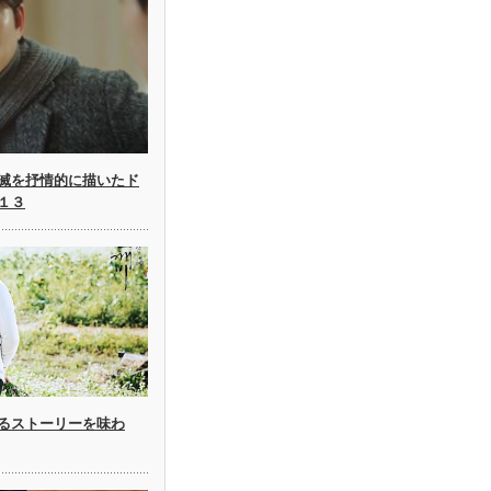
滅を抒情的に描いたド
１３
るストーリーを味わ