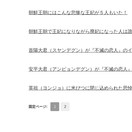
朝鮮王朝にはこんな悲惨な王妃が５人もいた！
朝鮮王朝で王妃になりながら廃妃になった人は
首陽大君（スヤンデグン）が『不滅の恋人』の
安平大君（アンピョンデグン）が『不滅の恋人
英祖（ヨンジョ）に米びつに閉じ込められた思
固定ページ:
1
2