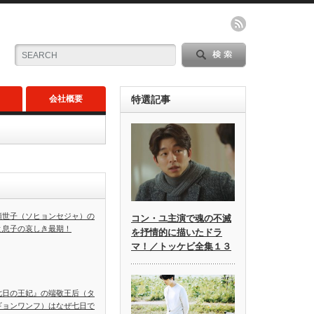
会社概要
特選記事
顕世子（ソヒョンセジャ）の
コン・ユ主演で魂の不滅
と息子の哀しき最期！
を抒情的に描いたドラ
マ！／トッケビ全集１３
七日の王妃』の端敬王后（タ
ギョンワンフ）はなぜ七日で