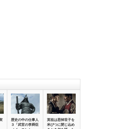
実
歴史の中の仕事人
英祖は思悼世子を
３「武官の李舜臣
米びつに閉じ込め