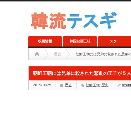
映画情報
韓国映画三昧
スター
歴史
朝鮮王朝には兄弟に殺された悲劇
朝鮮王朝には兄弟に殺された悲劇の王子が５
2019/10/25
歴史
朝鮮王朝
,
歴史
tesug