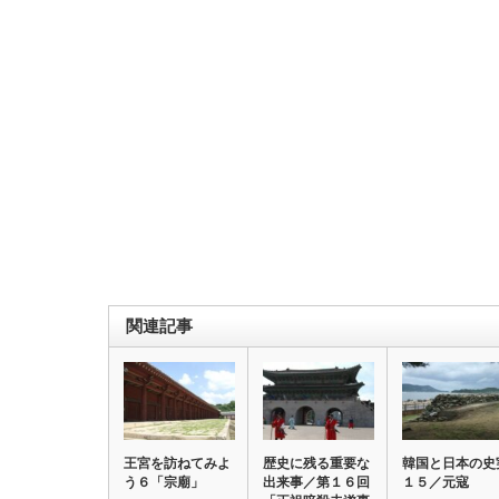
関連記事
王宮を訪ねてみよ
歴史に残る重要な
韓国と日本の史
う６「宗廟」
出来事／第１６回
１５／元寇