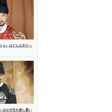
ジョ）はどんな王だっ
）はなぜ兄を差し置い