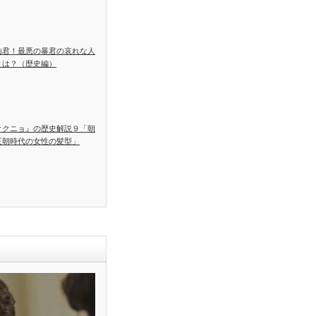
山君！最悪の暴君の哀れな人
とは？（歴史編）
オクニョ』の歴史解説９「朝
王朝時代の女性の髪型」