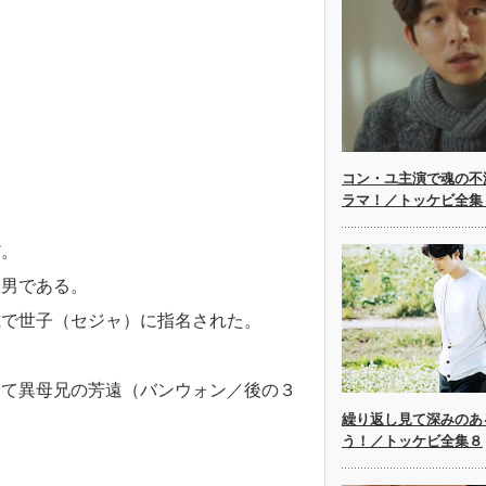
コン・ユ主演で魂の不
ラマ！／トッケビ全集
だ。
八男である。
歳で世子（セジャ）に指名された。
きて異母兄の芳遠（バンウォン／後の３
繰り返し見て深みのあ
。
う！／トッケビ全集８