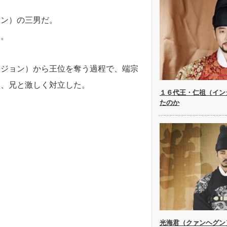
ョン）の三男だ。
る。
ンジョン）から王位を奪う過程で、端宗
に、兄と激しく対立した。
１６代王・仁祖（イン
たのか
光海君（クァンヘグン