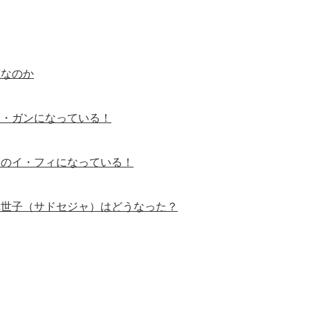
誰なのか
イ・ガンになっている！
』のイ・フィになっている！
悼世子（サドセジャ）はどうなった？