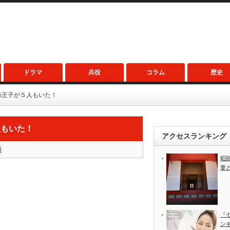
ドラマ
兵役
コラム
歴史
の王子が５人もいた！
人もいた！
アクセスランキング
i
昭
妻
『
ン