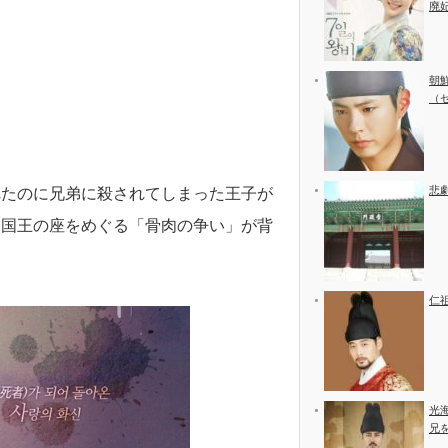
廃
朝
（
悲
れたのに兄弟に殺されてしまった王子が
、国王の座をめぐる「骨肉の争い」が背
仁
光
兄