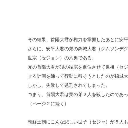
その結果、首陽大君が権力を掌握したあとに安
さらに、安平大君の弟の錦城大君（クムソンデ
世宗（セジョン）の六男である。
兄の首陽大君が甥の端宗を退位させて世祖（セ
せる計画を練って行動に移そうとしたのが錦城
しかし、失敗して処刑されてしまった。
つまり、首陽大君は実の弟２人を殺したのであ
（ページ２に続く）
朝鮮王朝にこんな悲しい世子（セジャ）が５人