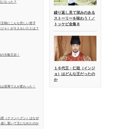
妃になった？
繰り返し見て深みのある
ストーリーを味わう！／
鮮王朝にこんな悲しい世子
トッケビ全集８
セジャ）が５人もいたとは？
劇の元敬王后！
１６代王・仁祖（インジ
ョ）はどんな王だったの
か
祖は屈辱で人が変わった！
海君（クァンヘグン）はなぜ
を差し置いて王になれたのか