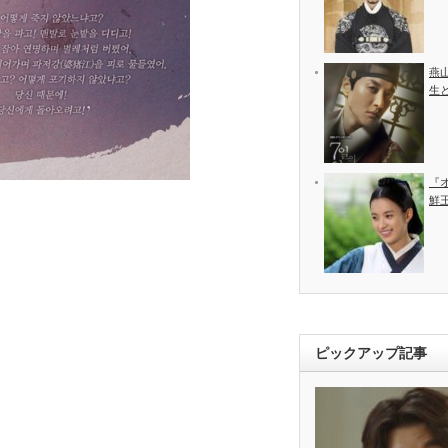
燕
生
『
鮮
ピックアップ記事