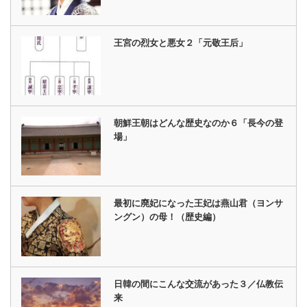
王宮の烈女と悪女２「元敬王后」
朝鮮王朝はどんな歴史なのか６「長今の登
場」
最初に廃妃になった王妃は燕山君（ヨンサ
ングン）の母！（歴史編）
日韓の間にこんな交流があった３／仏教伝
来