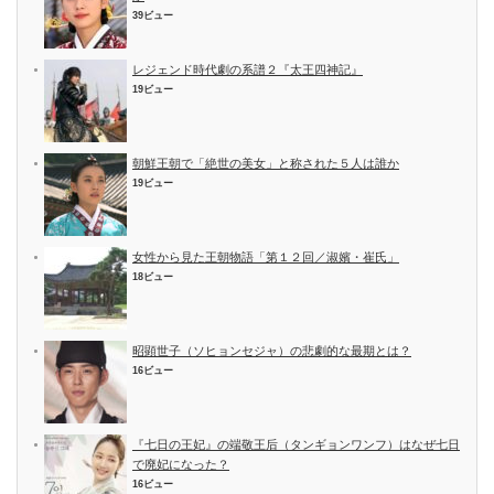
39ビュー
レジェンド時代劇の系譜２『太王四神記』
19ビュー
朝鮮王朝で「絶世の美女」と称された５人は誰か
19ビュー
女性から見た王朝物語「第１２回／淑嬪・崔氏」
18ビュー
昭顕世子（ソヒョンセジャ）の悲劇的な最期とは？
16ビュー
『七日の王妃』の端敬王后（タンギョンワンフ）はなぜ七日
で廃妃になった？
16ビュー