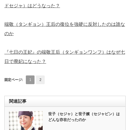
ドセジャ）はどうなった？
端敬（タンギョン）王后の復位を強硬に反対したのは誰な
のか
『七日の王妃』の端敬王后（タンギョンワンフ）はなぜ七
日で廃妃になった？
固定ページ:
1
2
関連記事
世子（セジャ）と世子嬪（セジャビン）は
どんな存在だったのか