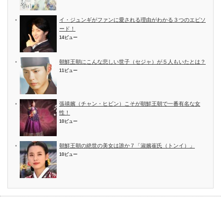
イ・ジュンギがファンに愛される理由がわかる３つのエピソ
ード！
14ビュー
朝鮮王朝にこんな悲しい世子（セジャ）が５人もいたとは？
11ビュー
張禧嬪（チャン・ヒビン）こそが朝鮮王朝で一番有名な女
性！
10ビュー
朝鮮王朝の絶世の美女は誰か７「淑嬪崔氏（トンイ）」
10ビュー