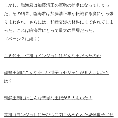
しかし、臨海君は加藤清正の軍勢の捕虜になってしまっ
た。その結果、臨海君は加藤清正軍が転戦する度に引っ張
りまわされ、さらには、和睦交渉の材料にまでされてしま
った。これは臨海君にとって最大の屈辱だった。
（ページ２に続く）
１６代王・仁祖（インジョ）はどんな王だったのか
朝鮮王朝にこんな悲しい世子（セジャ）が５人もいたと
は？
朝鮮王朝にはこんな悲惨な王妃が５人もいた！
英祖（ヨンジョ）に米びつに閉じ込められた思悼世子（サ