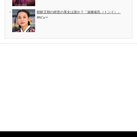
朝鮮王朝の絶世の美女は誰か７「淑嬪崔氏（トンイ）」
10ビュー