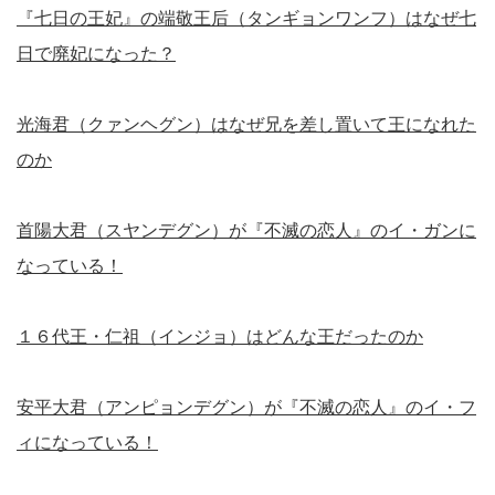
『七日の王妃』の端敬王后（タンギョンワンフ）はなぜ七
日で廃妃になった？
光海君（クァンヘグン）はなぜ兄を差し置いて王になれた
のか
首陽大君（スヤンデグン）が『不滅の恋人』のイ・ガンに
なっている！
１６代王・仁祖（インジョ）はどんな王だったのか
安平大君（アンピョンデグン）が『不滅の恋人』のイ・フ
ィになっている！