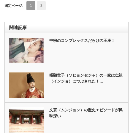
固定ページ:
1
2
関連記事
中宗のコンプレックスだらけの王座！
昭顕世子（ソヒョンセジャ）の一家は仁祖
（インジョ）につぶされた！…
文宗（ムンジョン）の歴史エピソードが興
味深い