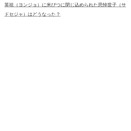
英祖（ヨンジョ）に米びつに閉じ込められた思悼世子（サ
ドセジャ）はどうなった？