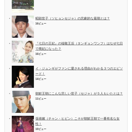
昭顕世子（ソヒョンセジャ）の悲劇的な最期とは？
16ビュー
『七日の王妃』の端敬王后（タンギョンワンフ）はなぜ七日
で廃妃になった？
16ビュー
イ・ジュンギがファンに愛される理由がわかる３つのエピソ
ード！
14ビュー
朝鮮王朝にこんな悲しい世子（セジャ）が５人もいたとは？
11ビュー
張禧嬪（チャン・ヒビン）こそが朝鮮王朝で一番有名な女
性！
10ビュー