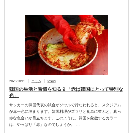
2023/10/19
コラム
tesugi
韓国の生活と習慣を知る９「赤は韓国にとって特別な
色」
サッカーの韓国代表の試合がソウルで行なわれると、スタジアム
が赤一色に埋まります。韓国料理がズラリと食卓に並ぶと、真っ
赤な色合いが目立ちます。このように、韓国を象徴するカラー
は、やっぱり「赤」なのでしょうか。 …