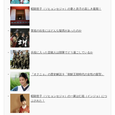
昭顕世子（ソヒョンセジャ）の妻と息子の哀しき最期！
英祖の出生にはどんな疑惑があったのか
兵役に入った芸能人は部隊でどう過ごしているか
『オクニョ』の歴史解説９「朝鮮王朝時代の女性の髪型」
昭顕世子（ソヒョンセジャ）の一家は仁祖（インジョ）につ
ぶされた！