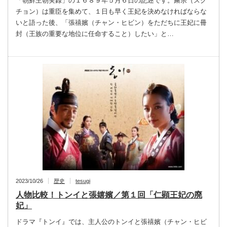
「朝鮮王朝実録」の１６８９年５月６日の記述です。粛宗（スク
チョン）は重臣を集めて、１日も早く王妃を決めなければならな
いと語った後、「張禧嬪（チャン・ヒビン）をただちに王妃に冊
封（王族の重要な地位に任命すること）したい」と…
2023/10/26
歴史
tesugi
人物比較！トンイと張嬉嬪／第１回「仁顕王妃の廃
妃」
ドラマ『トンイ』では、主人公のトンイと張禧嬪（チャン・ヒビ