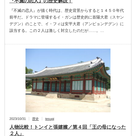
『不滅の恋人』の歴史解説！
『不滅の恋人』が描く時代は、歴史背景からすると１４５０年代
前半だ。ドラマに登場するイ・ガンは歴史的に首陽大君（スヤン
デグン）のことで、イ・フィは安平大君（アンピョンデグン）に
該当する。この２人は激しく対立したのだが……。…
2023/10/31
歴史
tesugi
人物比較！トンイと張嬉嬪／第４回「王の母になった
２人」