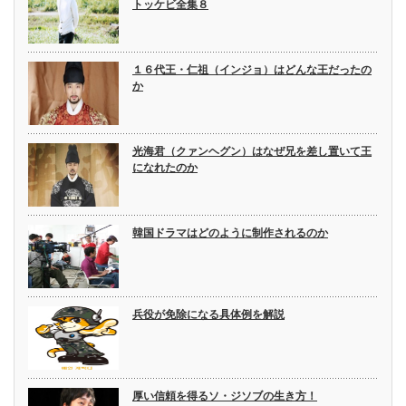
トッケビ全集８
１６代王・仁祖（インジョ）はどんな王だったの
か
光海君（クァンヘグン）はなぜ兄を差し置いて王
になれたのか
韓国ドラマはどのように制作されるのか
兵役が免除になる具体例を解説
厚い信頼を得るソ・ジソブの生き方！