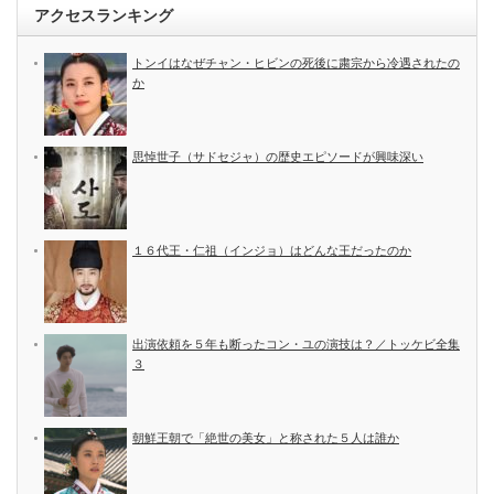
アクセスランキング
トンイはなぜチャン・ヒビンの死後に粛宗から冷遇されたの
か
思悼世子（サドセジャ）の歴史エピソードが興味深い
１６代王・仁祖（インジョ）はどんな王だったのか
出演依頼を５年も断ったコン・ユの演技は？／トッケビ全集
３
朝鮮王朝で「絶世の美女」と称された５人は誰か