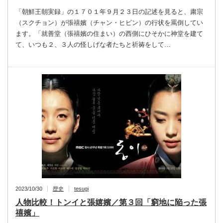
「朝鮮王朝実録」の１７０１年９月２３日の記述を見ると、粛宗
（スクチョン）が張禧嬪（チャン・ヒビン）の行状を罵倒してい
ます。「就善堂（張禧嬪の住まい）の西側にひそかに神堂を建て
て、いつも２、３人の怪しげな者たちと祈祷をして…
2023/10/30
歴史
tesugi
人物比較！トンイと張嬉嬪／第３回「窮地に陥った張
禧嬪」