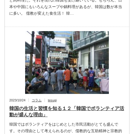
と肉料理だ。それを現代の韓国も受け継いでいる。もちろん、日
本や中国にもいろんなスープや鍋料理があるが、韓国は数が本当
に多い。 儒教が変えた食生活！ 韓…
2023/10/24
コラム
tesugi
韓国の生活と習慣を知る１２「韓国でボランティア活
動が盛んな理由」
韓国ではボランティアをはじめとした市民活動がとても盛んで
す。その理由として考えられるのが、儒教的な互助精神と宗教的