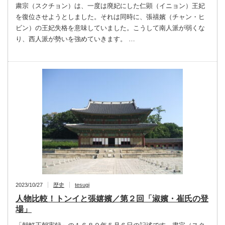
粛宗（スクチョン）は、一度は廃妃にした仁顕（イニョン）王妃
を復位させようとしました。それは同時に、張禧嬪（チャン・ヒ
ビン）の王妃失格を意味していました。こうして南人派が弱くな
り、西人派が勢いを強めていきます。 …
2023/10/27
歴史
tesugi
人物比較！トンイと張嬉嬪／第２回「淑嬪・崔氏の登
場」