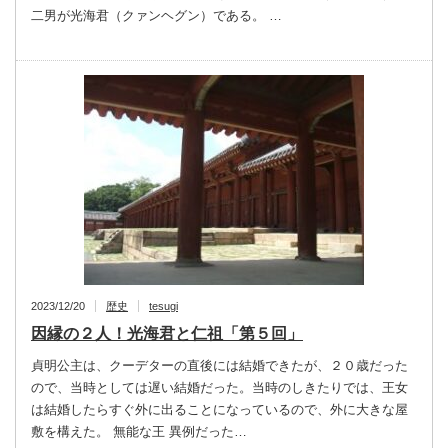
二男が光海君（クァンヘグン）である。 …
2023/12/20
歴史
tesugi
因縁の２人！光海君と仁祖「第５回」
貞明公主は、クーデターの直後には結婚できたが、２０歳だった
ので、当時としては遅い結婚だった。当時のしきたりでは、王女
は結婚したらすぐ外に出ることになっているので、外に大きな屋
敷を構えた。 無能な王 異例だった…