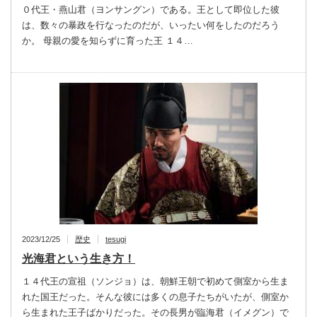
０代王・燕山君（ヨンサングン）である。王として即位した彼
は、数々の暴政を行なったのだが、いったい何をしたのだろう
か。 母親の愛を知らずに育った王 １４…
2023/12/25
歴史
tesugi
光海君という生き方！
１４代王の宣祖（ソンジョ）は、朝鮮王朝で初めて側室から生ま
れた国王だった。そんな彼には多くの息子たちがいたが、側室か
ら生まれた王子ばかりだった。その長男が臨海君（イメグン）で