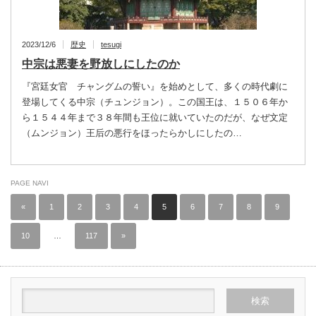
2023/12/6
歴史
tesugi
中宗は悪妻を野放しにしたのか
『宮廷女官 チャングムの誓い』を始めとして、多くの時代劇に
登場してくる中宗（チュンジョン）。この国王は、１５０６年か
ら１５４４年まで３８年間も王位に就いていたのだが、なぜ文定
（ムンジョン）王后の悪行をほったらかしにしたの…
PAGE NAVI
«
1
2
3
4
5
6
7
8
9
10
…
117
»