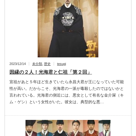
2023/12/14
未分類
,
歴史
tesugi
因縁の２人！光海君と仁祖「第２回」
宣祖があと５年ほど生きていたら永昌大君が王になっていた可能
性が高い。だからこそ、光海君の一派が毒殺したのではないかと
言われている。光海君の側近には、悪女として有名な金介屎（キ
ム・ゲシ）という女性がいた。彼女は、典型的な悪…