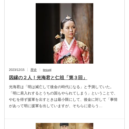
2023/12/15
歴史
tesugi
因縁の２人！光海君と仁祖「第３回」
光海君は「明は滅亡して後金の時代になる」と予測していた。
「明に肩入れするとうちの国もやられてしまう」ということで、
やむを得ず援軍を出すときは最小限にして、後金に対して「事情
があって明に援軍を出していますが、そちらに逆らう…