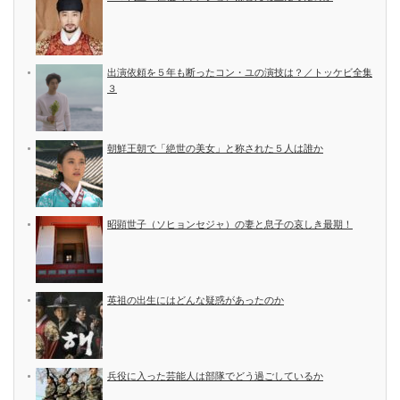
出演依頼を５年も断ったコン・ユの演技は？／トッケビ全集
３
朝鮮王朝で「絶世の美女」と称された５人は誰か
昭顕世子（ソヒョンセジャ）の妻と息子の哀しき最期！
英祖の出生にはどんな疑惑があったのか
兵役に入った芸能人は部隊でどう過ごしているか