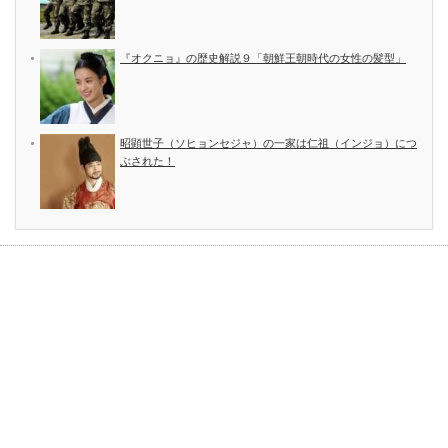
『オクニョ』の歴史解説９「朝鮮王朝時代の女性の髪型」
昭顕世子（ソヒョンセジャ）の一家は仁祖（インジョ）につ
ぶされた！