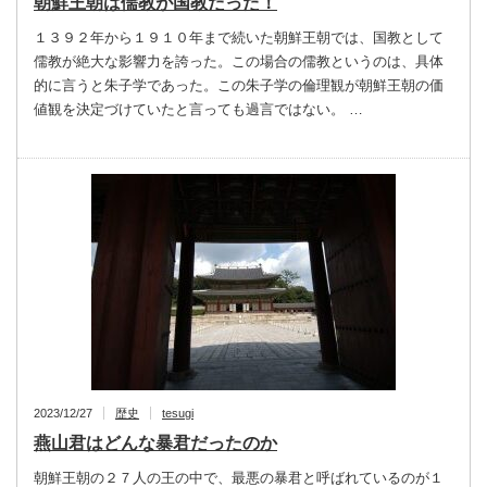
朝鮮王朝は儒教が国教だった！
１３９２年から１９１０年まで続いた朝鮮王朝では、国教として
儒教が絶大な影響力を誇った。この場合の儒教というのは、具体
的に言うと朱子学であった。この朱子学の倫理観が朝鮮王朝の価
値観を決定づけていたと言っても過言ではない。 …
2023/12/27
歴史
tesugi
燕山君はどんな暴君だったのか
朝鮮王朝の２７人の王の中で、最悪の暴君と呼ばれているのが１