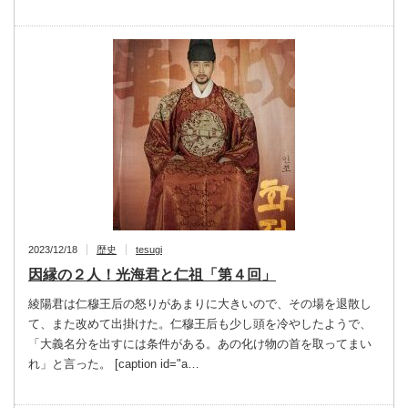
2023/12/18
歴史
tesugi
因縁の２人！光海君と仁祖「第４回」
綾陽君は仁穆王后の怒りがあまりに大きいので、その場を退散し
て、また改めて出掛けた。仁穆王后も少し頭を冷やしたようで、
「大義名分を出すには条件がある。あの化け物の首を取ってまい
れ」と言った。 [caption id="a…