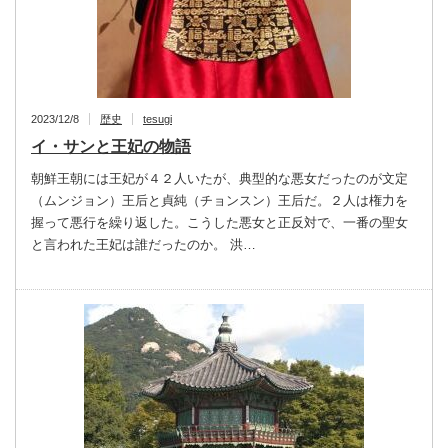
2023/12/8
歴史
tesugi
イ・サンと王妃の物語
朝鮮王朝には王妃が４２人いたが、典型的な悪女だったのが文定
（ムンジョン）王后と貞純（チョンスン）王后だ。２人は権力を
握って悪行を繰り返した。こうした悪女と正反対で、一番の聖女
と言われた王妃は誰だったのか。 洪…