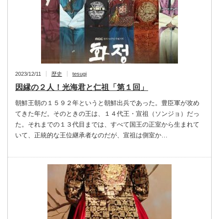
2023/12/11
歴史
tesugi
因縁の２人！光海君と仁祖「第１回」
朝鮮王朝の１５９２年というと朝鮮出兵であった。豊臣軍が攻め
てきた年だ。そのときの王は、１４代王・宣祖（ソンジョ）だっ
た。それまでの１３代目までは、すべて国王の正室から生まれて
いて、正統的な王位継承者なのだが、宣祖は側室か…