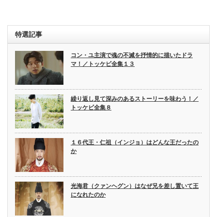
特選記事
コン・ユ主演で魂の不滅を抒情的に描いたドラ
マ！／トッケビ全集１３
繰り返し見て深みのあるストーリーを味わう！／
トッケビ全集８
１６代王・仁祖（インジョ）はどんな王だったの
か
光海君（クァンヘグン）はなぜ兄を差し置いて王
になれたのか