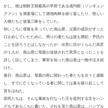
かし、彼は朝鮮王朝最高の学府である成均館（ソンギュン
グァン）を酒宴場にして酒池肉林を繰り返したり、怪しい
人物たちと放蕩三昧をしていた。
幼いころに母親を失っていた燕山君。父親の成宗がずっと
口止めしていたために、周りの者たちは誰も廃妃・尹氏の
ことを語ろうとはしなかったが、出世に目がくらんだ高官
の１人が、燕山君に母親が追放されて死罪となったことを
詳しく話してしまう。事実を知った燕山君は一晩中泣き続
けた。
後日、燕山君は、母親の死に関わった者たちを次々と虐殺
し、すでに亡くなっている者に関しては墓を掘り起こして
首をはねた。
庶民たちは、そんな暴政を行なった王を批判する文をハン
グルであちこちに書いた。それを見た燕山君は、ハングル