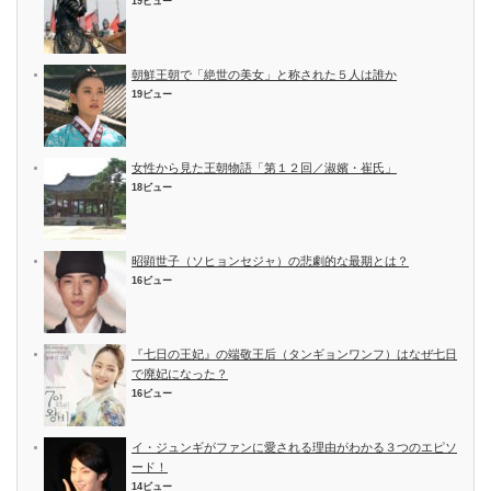
19ビュー
朝鮮王朝で「絶世の美女」と称された５人は誰か
19ビュー
女性から見た王朝物語「第１２回／淑嬪・崔氏」
18ビュー
昭顕世子（ソヒョンセジャ）の悲劇的な最期とは？
16ビュー
『七日の王妃』の端敬王后（タンギョンワンフ）はなぜ七日
で廃妃になった？
16ビュー
イ・ジュンギがファンに愛される理由がわかる３つのエピソ
ード！
14ビュー