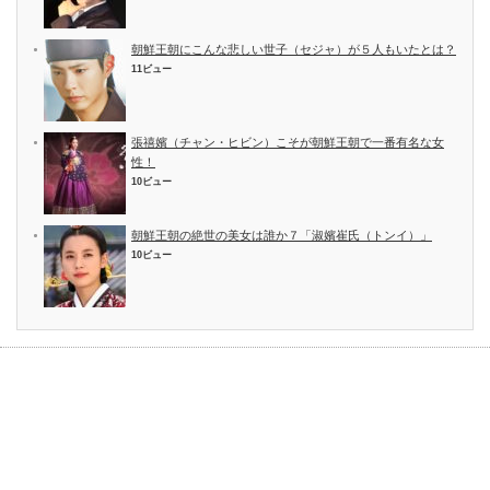
朝鮮王朝にこんな悲しい世子（セジャ）が５人もいたとは？
11ビュー
張禧嬪（チャン・ヒビン）こそが朝鮮王朝で一番有名な女
性！
10ビュー
朝鮮王朝の絶世の美女は誰か７「淑嬪崔氏（トンイ）」
10ビュー