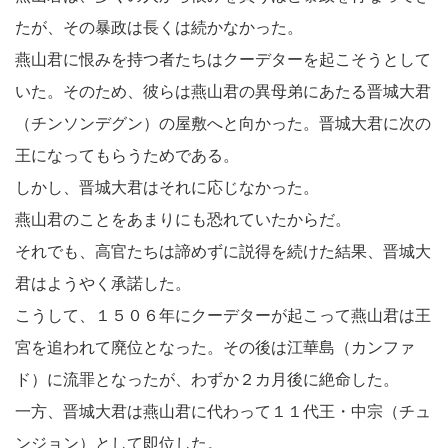
たが、その暴政は長くは続かなかった。
燕山君に恨みを持つ者たちはクーデターを起こそうとして
いた。そのため、彼らは燕山君の異母弟にあたる晋城大君
（チンソンデグン）の屋敷へと向かった。晋城大君に次の
王になってもらうためである。
しかし、晋城大君はそれに応じなかった。
燕山君のことをあまりにも恐れていたからだ。
それでも、高官たちは諦めずに説得を続けた結果、晋城大
君はようやく承諾した。
こうして、１５０６年にクーデターが起こって燕山君は王
宮を追われて廃位となった。その後は江華島（カンファ
ド）に流罪となったが、わずか２カ月後に絶命した。
一方、晋城大君は燕山君に代わって１１代王・中宗（チュ
ンジョン）として即位した。