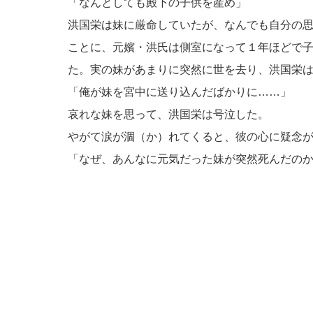
「なんとしても殿下の子供を産め」
洪国栄は妹に厳命していたが、なんでも自分の
ことに、元嬪・洪氏は側室になって１年ほどで
た。実の妹があまりに突然に世を去り、洪国栄
「俺が妹を宮中に送り込んだばかりに……」
哀れな妹を思って、洪国栄は号泣した。
やがて涙が涸（か）れてくると、彼の心に疑念
「なぜ、あんなに元気だった妹が突然死んだの