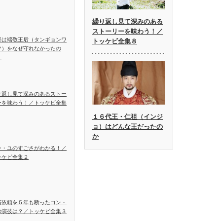
繰り返し見て深みのある
ストーリーを味わう！／
宗は端敬王后（タンギョンワ
トッケビ全集８
フ）をなぜ守れなかったの
？
り返し見て深みのあるストー
ーを味わう！／トッケビ全集
１６代王・仁祖（インジ
ョ）はどんな王だったの
か
ン・ユのすごさがわかる！／
ッケビ全集２
演依頼を５年も断ったコン・
の演技は？／トッケビ全集３