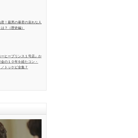
山君！最悪の暴君の哀れな人
とは？（歴史編）
コーヒープリンス１号店』か
黄金の１０年を経たコン・
！／トッケビ全集７