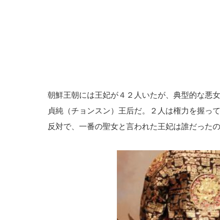
朝鮮王朝には王妃が４２人いたが、典型的な悪
貞純（チョンスン）王后だ。２人は権力を握っ
反対で、一番の聖女と言われた王妃は誰だった