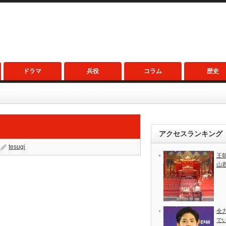
ドラマ
兵役
コラム
歴史
アクセスランキング
tesugi
王
山
全
で