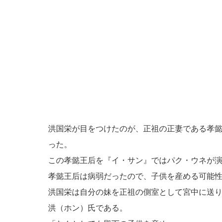
洪国栄が目をつけたのが、正祖の正妻である孝
った。
この孝懿王后を『イ・サン』ではパク・ウネが
孝懿王后は病弱だったので、子供を産める可能
洪国栄は自分の妹を正祖の側室として宮中に送
洪（ホン）氏である。