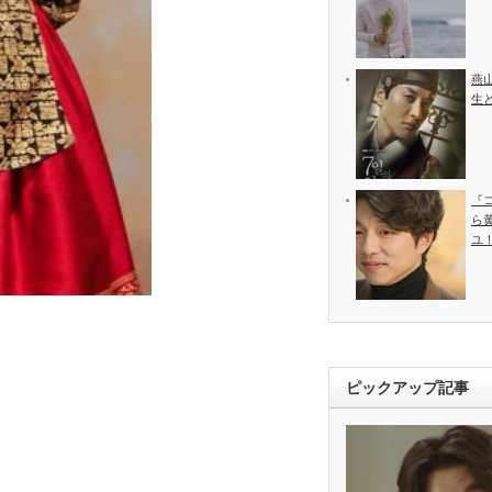
燕
生
『
ら
ユ
ピックアップ記事