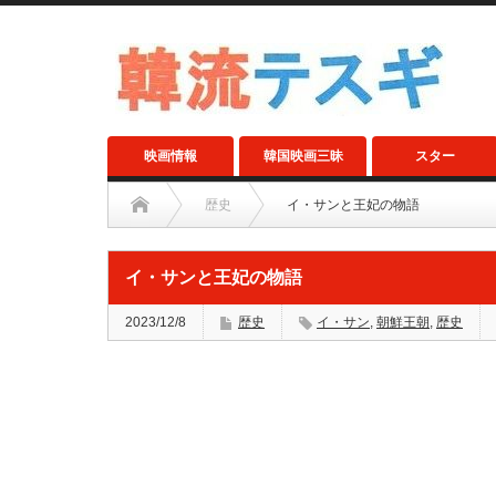
映画情報
韓国映画三昧
スター
歴史
イ・サンと王妃の物語
イ・サンと王妃の物語
2023/12/8
歴史
イ・サン
,
朝鮮王朝
,
歴史