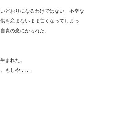
思いどおりになるわけではない。不幸な
子供を産まないまま亡くなってしまっ
は自責の念にかられた。
が生まれた。
か。もしや……」