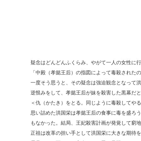
疑念はどんどんふくらみ、やがて一人の女性に
「中殿（孝懿王后）の指図によって毒殺された
一度そう思うと、その疑念は強迫観念となって
逆恨みをして、孝懿王后が妹を殺害した黒幕だ
＜仇（かたき）をとる。同じように毒殺してや
思い詰めた洪国栄は孝懿王后の食事に毒を盛ろ
もなかった。結局、王妃殺害計画が発覚して窮
正祖は改革の担い手として洪国栄に大きな期待