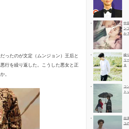
中
ン
か
繰
女だったのが文定（ムンジョン）王后と
リ
て悪行を繰り返した。こうした悪女と正
８
のか。
コ
ト
出
ユ