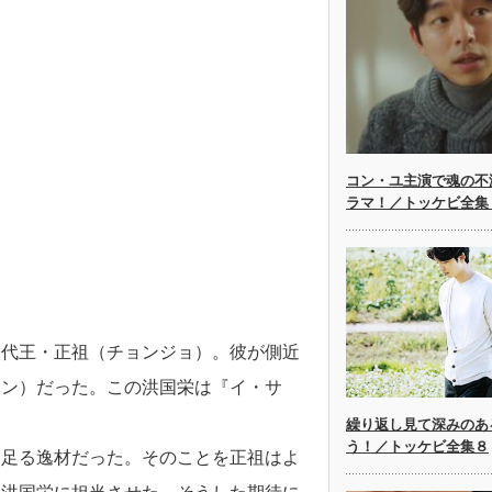
コン・ユ主演で魂の不
ラマ！／トッケビ全集
２代王・正祖（チョンジョ）。彼が側近
ョン）だった。この洪国栄は『イ・サ
繰り返し見て深みのあ
う！／トッケビ全集８
に足る逸材だった。そのことを正祖はよ