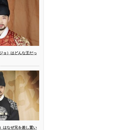
ジョ）はどんな王だっ
）はなぜ兄を差し置い