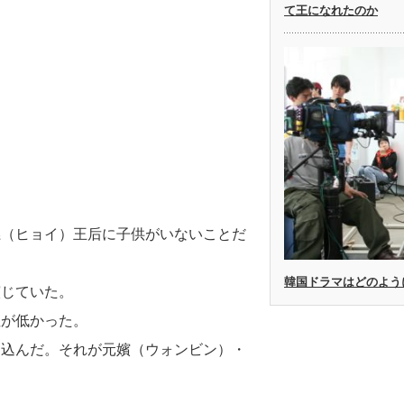
て王になれたのか
懿（ヒョイ）王后に子供がいないことだ
韓国ドラマはどのよう
演じていた。
性が低かった。
り込んだ。それが元嬪（ウォンビン）・