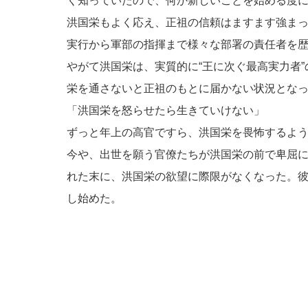
く知っていたので、何か新しいことを始める度
洪国栄もよく応え、正祖の信頼はますます強ま
実行から軍部の指揮まで様々な部署の責任者を
やがて洪国栄は、実質的に“王に次ぐ最高実力者
栄を通さないと正祖のもとに届かない状況とな
「洪国栄を怒らせたら生きていけない」
ずっと年上の高官ですら、洪国栄を畏怖するよ
今や、出世を願う官僚たちが洪国栄の前で卑屈
れた末に、洪国栄の欲望に際限がなくなった。
し始めた。