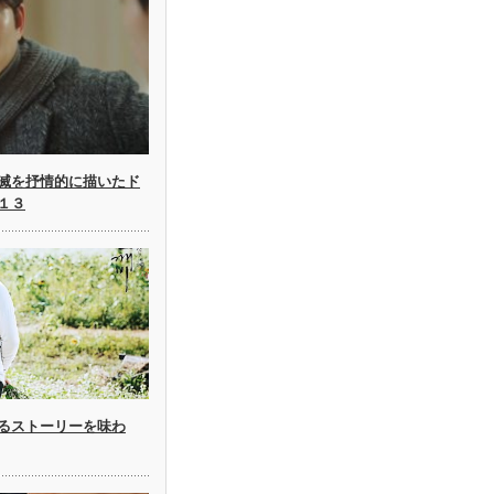
滅を抒情的に描いたド
１３
るストーリーを味わ