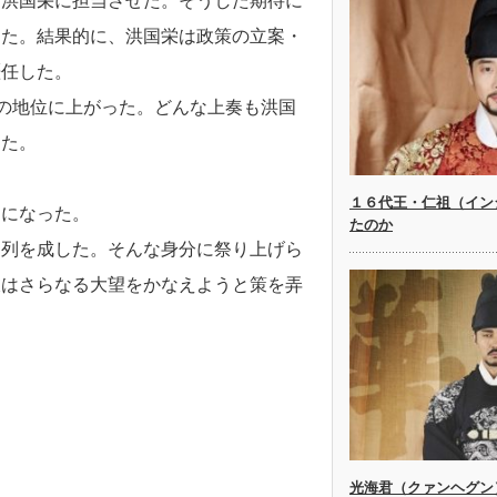
に洪国栄に担当させた。そうした期待に
った。結果的に、洪国栄は政策の立案・
歴任した。
”の地位に上がった。どんな上奏も洪国
った。
１６代王・仁祖（イン
うになった。
たのか
に列を成した。そんな身分に祭り上げら
彼はさらなる大望をかなえようと策を弄
光海君（クァンヘグン