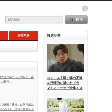
会社概要
特選記事
朝で何が起こったのか１「燕
コン・ユ主演で魂の不滅
君の悪行」
を抒情的に描いたドラ
マ！／トッケビ全集１３
力で映画『徐福』に取り組ん
いる／パク・ボゴム全集２２