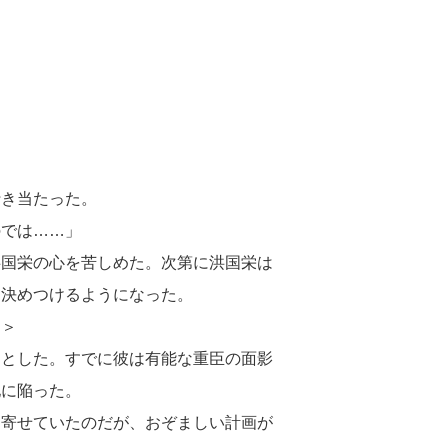
行き当たった。
のでは……」
洪国栄の心を苦しめた。次第に洪国栄は
と決めつけるようになった。
る＞
うとした。すでに彼は有能な重臣の面影
地に陥った。
を寄せていたのだが、おぞましい計画が