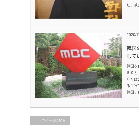
た。彼
2020/1
韓国
して
韓国を
ＢＣと
ＢＳは
る半官
韓国テ
トップページに戻る