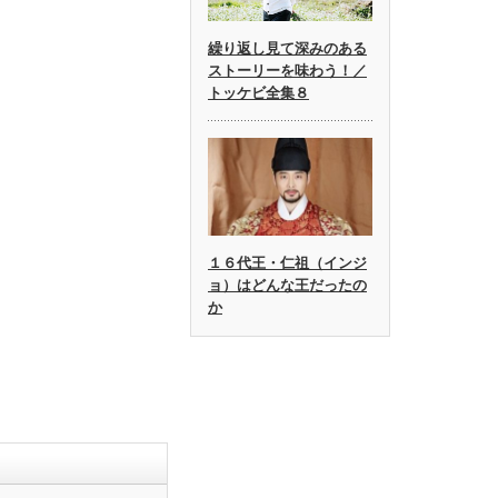
繰り返し見て深みのある
ストーリーを味わう！／
トッケビ全集８
１６代王・仁祖（インジ
ョ）はどんな王だったの
か