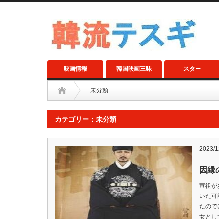
映画情報
韓国映画三昧
スター
未分類
カテゴリー：未分類
2023/1
因縁
宣祖が
いた可
たので
女とし