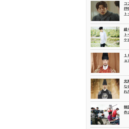
コ
抒
ト
繰
ト
ケ
１
ョ
光
な
れ
韓
作