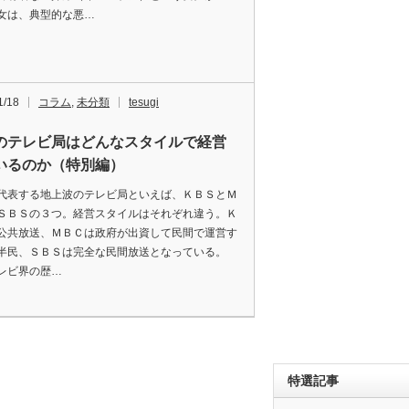
女は、典型的な悪…
1/18
コラム
,
未分類
tesugi
のテレビ局はどんなスタイルで経営
いるのか（特別編）
代表する地上波のテレビ局といえば、ＫＢＳとＭ
ＳＢＳの３つ。経営スタイルはそれぞれ違う。Ｋ
公共放送、ＭＢＣは政府が出資して民間で運営す
半民、ＳＢＳは完全な民間放送となっている。
レビ界の歴…
特選記事