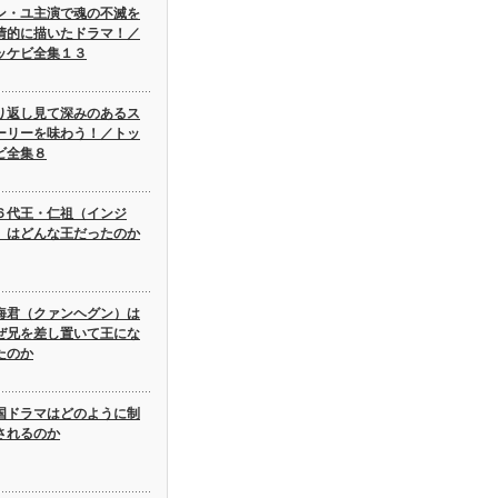
ン・ユ主演で魂の不滅を
情的に描いたドラマ！／
ッケビ全集１３
り返し見て深みのあるス
ーリーを味わう！／トッ
ビ全集８
６代王・仁祖（インジ
）はどんな王だったのか
海君（クァンヘグン）は
ぜ兄を差し置いて王にな
たのか
国ドラマはどのように制
されるのか