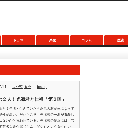
ドラマ
兵役
コラム
歴史
2/14
未分類
,
歴史
tesugi
の２人！光海君と仁祖「第２回」
あと５年ほど生きていたら永昌大君が王になって
能性が高い。だからこそ、光海君の一派が毒殺し
はないかと言われている。光海君の側近には、悪
て有名な金介屎（キム・ゲシ）という女性がい