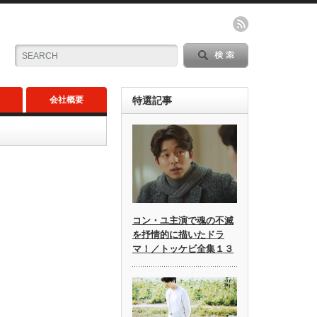
会社概要
特選記事
コン・ユ主演で魂の不滅
を抒情的に描いたドラ
マ！／トッケビ全集１３