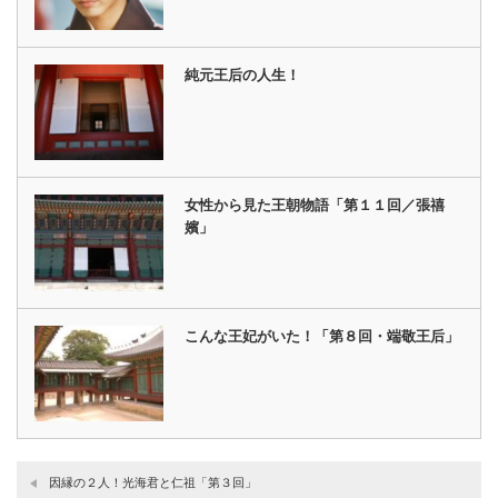
純元王后の人生！
女性から見た王朝物語「第１１回／張禧
嬪」
こんな王妃がいた！「第８回・端敬王后」
因縁の２人！光海君と仁祖「第３回」