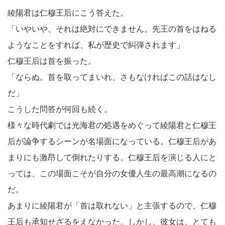
綾陽君は仁穆王后にこう答えた。
「いやいや、それは絶対にできません。先王の首をはねる
ようなことをすれば、私が歴史で糾弾されます」
仁穆王后は首を振った。
「ならぬ。首を取ってまいれ、さもなければこの話はなし
だ」
こうした問答が何回も続く。
様々な時代劇では光海君の処遇をめぐって綾陽君と仁穆王
后が論争するシーンが名場面になっている。仁穆王后があ
まりにも激昂して倒れたりする。仁穆王后を演じる人にと
っては、この場面こそが自分の女優人生の最高潮になるの
だ。
あまりに綾陽君が「首は取れない」と主張するので、仁穆
王后も承知せざるをえなかった。しかし、彼女は、とても