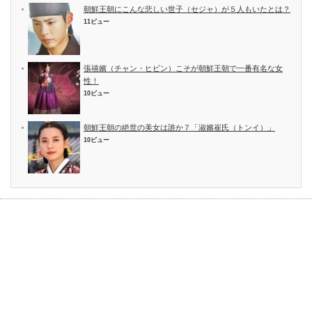
朝鮮王朝にこんな悲しい世子（セジャ）が５人もいたとは？
11ビュー
張禧嬪（チャン・ヒビン）こそが朝鮮王朝で一番有名な女
性！
10ビュー
朝鮮王朝の絶世の美女は誰か７「淑嬪崔氏（トンイ）」
10ビュー