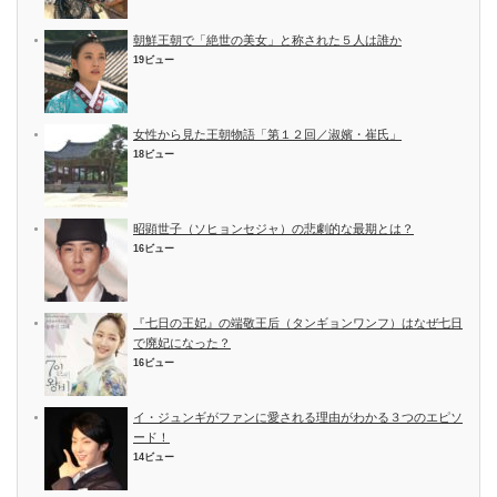
朝鮮王朝で「絶世の美女」と称された５人は誰か
19ビュー
女性から見た王朝物語「第１２回／淑嬪・崔氏」
18ビュー
昭顕世子（ソヒョンセジャ）の悲劇的な最期とは？
16ビュー
『七日の王妃』の端敬王后（タンギョンワンフ）はなぜ七日
で廃妃になった？
16ビュー
イ・ジュンギがファンに愛される理由がわかる３つのエピソ
ード！
14ビュー