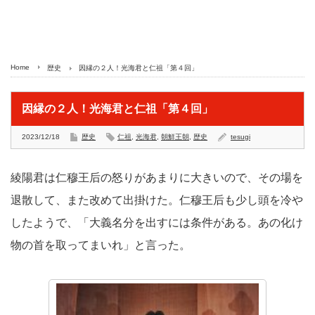
Home
歴史
因縁の２人！光海君と仁祖「第４回」
因縁の２人！光海君と仁祖「第４回」
2023/12/18
歴史
仁祖
,
光海君
,
朝鮮王朝
,
歴史
tesugi
綾陽君は仁穆王后の怒りがあまりに大きいので、その場を
退散して、また改めて出掛けた。仁穆王后も少し頭を冷や
したようで、「大義名分を出すには条件がある。あの化け
物の首を取ってまいれ」と言った。