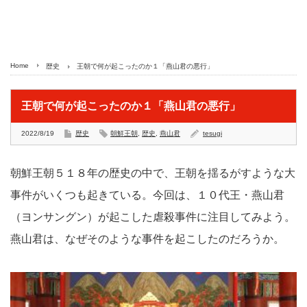
Home
歴史
王朝で何が起こったのか１「燕山君の悪行」
王朝で何が起こったのか１「燕山君の悪行」
2022/8/19
歴史
朝鮮王朝
,
歴史
,
燕山君
tesugi
朝鮮王朝５１８年の歴史の中で、王朝を揺るがすような大
事件がいくつも起きている。今回は、１０代王・燕山君
（ヨンサングン）が起こした虐殺事件に注目してみよう。
燕山君は、なぜそのような事件を起こしたのだろうか。