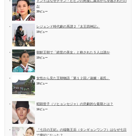
トンイはなぜチャン・ヒビンの死後に粛宗から冷遇されたの
か
39ビュー
レジェンド時代劇の系譜２『太王四神記』
19ビュー
朝鮮王朝で「絶世の美女」と称された５人は誰か
19ビュー
女性から見た王朝物語「第１２回／淑嬪・崔氏」
18ビュー
昭顕世子（ソヒョンセジャ）の悲劇的な最期とは？
16ビュー
『七日の王妃』の端敬王后（タンギョンワンフ）はなぜ七日
で廃妃になった？