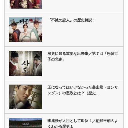
『不滅の恋人』の歴史解説！
歴史に残る重要な出来事／第７回「思悼世
子の悲劇」
王になってはいけなかった燕山君（ヨンサ
ングン）の悪政とは？（歴史…
李成桂が太祖として即位！／朝鮮王朝のよ
くわかる歴史１