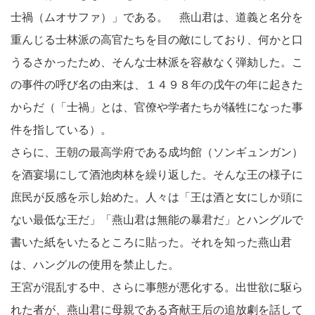
士禍（ムオサファ）」である。 燕山君は、道義と名分を
重んじる士林派の高官たちを目の敵にしており、何かと口
うるさかったため、そんな士林派を容赦なく弾劾した。こ
の事件の呼び名の由来は、１４９８年の戊午の年に起きた
からだ（「士禍」とは、官僚や学者たちが犠牲になった事
件を指している）。
さらに、王朝の最高学府である成均館（ソンギュンガン）
を酒宴場にして酒池肉林を繰り返した。そんな王の様子に
庶民が反感を示し始めた。人々は「王は酒と女にしか頭に
ない最低な王だ」「燕山君は無能の暴君だ」とハングルで
書いた紙をいたるところに貼った。それを知った燕山君
は、ハングルの使用を禁止した。
王宮が混乱する中、さらに事態が悪化する。出世欲に駆ら
れた者が、燕山君に母親である斉献王后の追放劇を話して