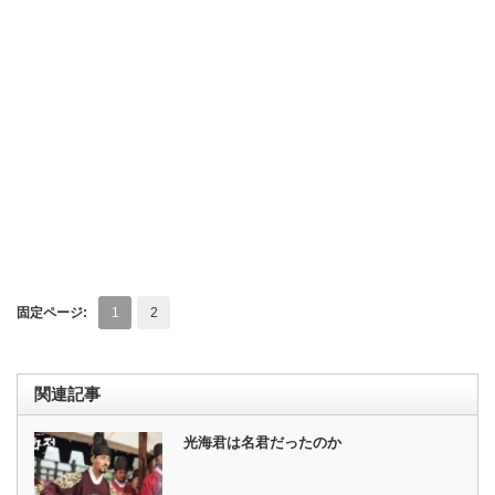
固定ページ:
1
2
関連記事
光海君は名君だったのか