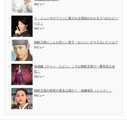
16ビュー
イ・ジュンギがファンに愛される理由がわかる３つのエピソ
ード！
14ビュー
朝鮮王朝にこんな悲しい世子（セジャ）が５人もいたとは？
11ビュー
張禧嬪（チャン・ヒビン）こそが朝鮮王朝で一番有名な女
性！
10ビュー
朝鮮王朝の絶世の美女は誰か７「淑嬪崔氏（トンイ）」
10ビュー