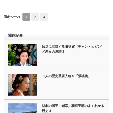
固定ページ:
1
2
3
関連記事
頂点に君臨する張禧嬪（チャン・ヒビン）
／悪女の系譜３
６人の歴史重要人物５「張禧嬪」
悲劇の国王・端宗／朝鮮王朝のよくわかる
歴史４