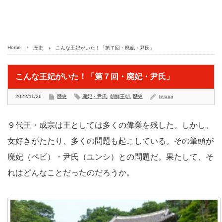
Home
歴史
こんな王妃がいた！「第７回・廃妃・尹氏」
こんな王妃がいた！「第７回・廃妃・尹氏」
2022/11/26
歴史
廃妃・尹氏
,
朝鮮王朝
,
歴史
tesugi
９代王・成宗は王としては多くの偉業を残した。しかし、
女好きがたたり、多くの問題も起こしている。その筆頭が
廃妃（ペビ）・尹氏（ユンシ）との問題だ。果たして、そ
れはどんなことだったのだろうか。