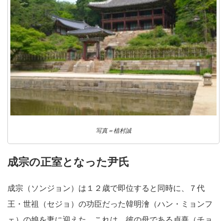
写真＝植村誠
成宗の正室となった尹氏
成宗（ソンジョン）は１２歳で即位すると同時に、７代
王・世祖（セジョ）の功臣だった韓明澮（ハン・ミョンフ
ェ）の娘を妻に迎えた。これは、彼の母である貞熹（チョ