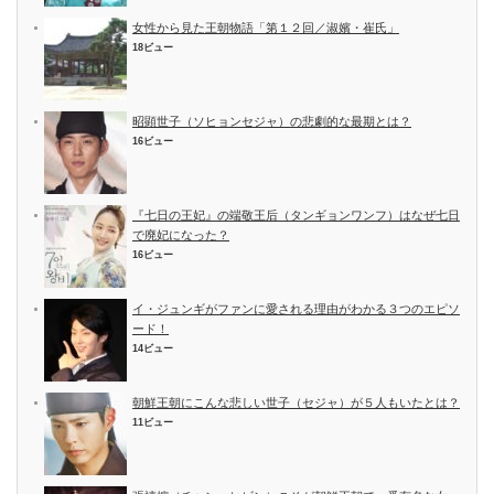
女性から見た王朝物語「第１２回／淑嬪・崔氏」
18ビュー
昭顕世子（ソヒョンセジャ）の悲劇的な最期とは？
16ビュー
『七日の王妃』の端敬王后（タンギョンワンフ）はなぜ七日
で廃妃になった？
16ビュー
イ・ジュンギがファンに愛される理由がわかる３つのエピソ
ード！
14ビュー
朝鮮王朝にこんな悲しい世子（セジャ）が５人もいたとは？
11ビュー