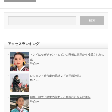
アクセスランキング
トンイはなぜチャン・ヒビンの死後に粛宗から冷遇されたの
か
39ビュー
レジェンド時代劇の系譜２『太王四神記』
19ビュー
朝鮮王朝で「絶世の美女」と称された５人は誰か
19ビュー