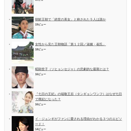
朝鮮王朝で「絶世の美女」と称された５人は誰か
19ビュー
女性から見た王朝物語「第１２回／淑嬪・崔氏」
18ビュー
昭顕世子（ソヒョンセジャ）の悲劇的な最期とは？
16ビュー
『七日の王妃』の端敬王后（タンギョンワンフ）はなぜ七日
で廃妃になった？
16ビュー
イ・ジュンギがファンに愛される理由がわかる３つのエピソ
ード！
14ビュー