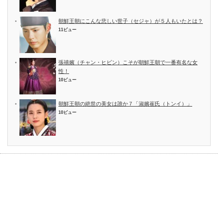
朝鮮王朝にこんな悲しい世子（セジャ）が５人もいたとは？
11ビュー
張禧嬪（チャン・ヒビン）こそが朝鮮王朝で一番有名な女
性！
10ビュー
朝鮮王朝の絶世の美女は誰か７「淑嬪崔氏（トンイ）」
10ビュー