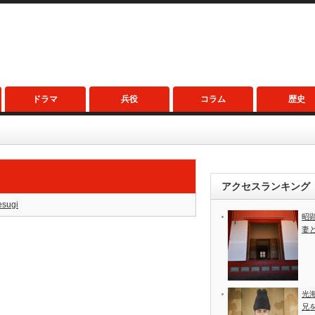
ドラマ
兵役
コラム
歴史
アクセスランキング
esugi
昭
妻
光
兄