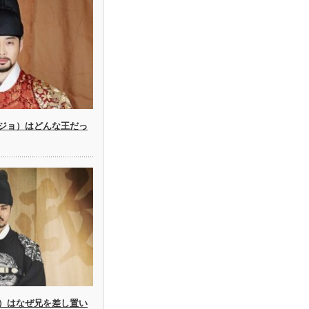
ジョ）はどんな王だっ
）はなぜ兄を差し置い