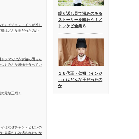
繰り返し見て深みのある
ストーリーを味わう！／
ヘチ』でチョン・イルが扮し
トッケビ全集８
英祖はどんな王だったのか
国ドラマでは夕食後の団らん
いつもみんな果物を食べてい
１６代王・仁祖（インジ
ョ）はどんな王だったの
か
劇の元敬王后！
ンイはなぜチャン・ヒビンの
後に粛宗から冷遇されたのか