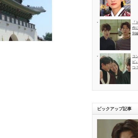
『
作
別
コ
ビ
つ
ピックアップ記事