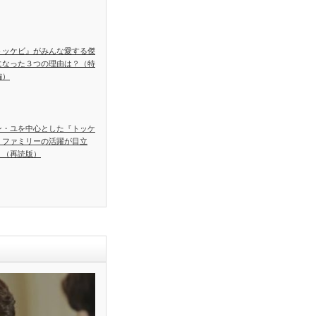
トッケビ』がみんな愛する傑
になった３つの理由は？（特
編）
ン・ユを中心とした『トッケ
』ファミリーの活躍が目立
！（再読版）