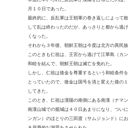
月１０日であった。
最終的に、反乱軍は王朝軍の巻き返しによって
して乱は終わったのだが、あっさりと都から逃
くなった。
それから３年後、朝鮮王朝は今度は北方の異民
このときも仁祖は、王宮から逃げて江華島（カ
和睦を結んで、朝鮮王朝は滅亡を免れた。
しかし、仁祖は後金を尊重するという和睦条件
とっていたので、後金は国号を清と変えた後の
してきた。
このとき、仁祖は漢陽の南側にある南漢（ナマ
南漢山城での籠城は４０日あまりになり、つい
ンガン）のほとりの三田渡（サムジョンド）に
き屈辱的な謝罪をさせられた。