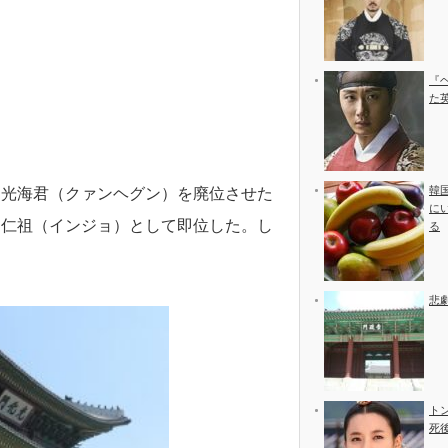
『
た
韓
・光海君（クァンヘグン）を廃位させた
に
・仁祖（インジョ）として即位した。し
る
悲
ト
死