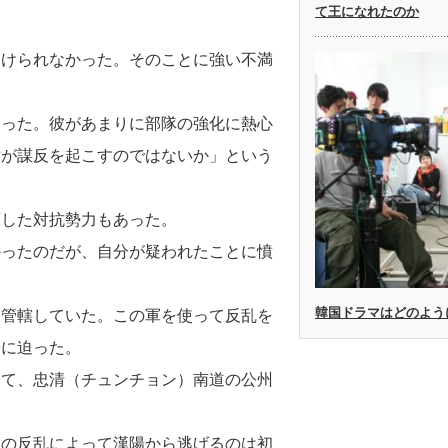
て王になれたのか
受けられなかった。そのことに強い不満
なった。彼があまりに部隊の強化に熱心
适が謀反を起こすのではないか」という
策した対抗勢力もあった。
かったのだが、自分が疑われたことに憤
韓国ドラマはどのよう
を管轄していた。この軍を使って反乱を
陽に迫った。
てて、忠清（チュンチョン）南道の公州
内の反乱によって漢陽から逃げるのは初