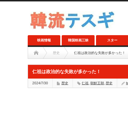
映画情報
韓国映画三昧
スター
歴史
仁祖は政治的な失敗が多かった！
仁祖は政治的な失敗が多かった！
2024/7/30
歴史
仁祖
,
朝鮮王朝
,
歴史
t