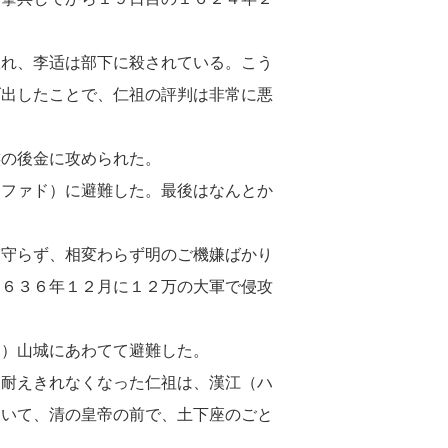
敗れ、李适は部下に殺されている。こう
げ出したことで、仁祖の評判は非常に悪
族の後金に攻められた。
ンファド）に避難した。最後はなんとか
を守らず、相変わらず明のご機嫌ばかり
１６３６年１２月に１２万の大軍で侵攻
ン）山城にあわてて避難した。
に耐えきれなくなった仁祖は、漢江（ハ
おいて、清の皇帝の前で、土下座のごと