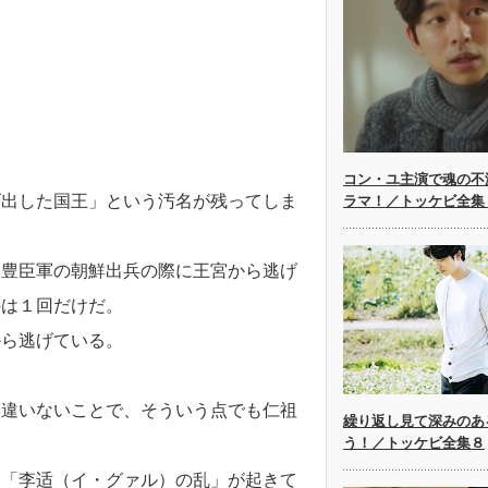
コン・ユ主演で魂の不
げ出した国王」という汚名が残ってしま
ラマ！／トッケビ全集
、豊臣軍の朝鮮出兵の際に王宮から逃げ
のは１回だけだ。
から逃げている。
間違いないことで、そういう点でも仁祖
繰り返し見て深みのあ
う！／トッケビ全集８
も「李适（イ・グァル）の乱」が起きて