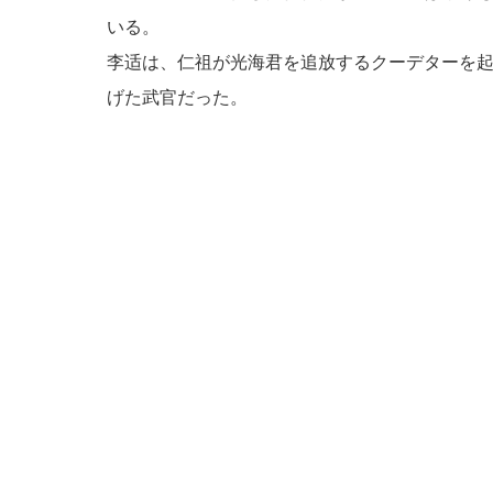
いる。
李适は、仁祖が光海君を追放するクーデターを
げた武官だった。