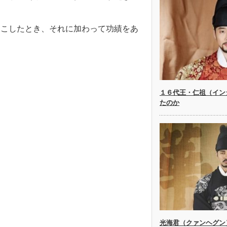
起こしたとき、それに加わって功績をあ
１６代王・仁祖（イン
たのか
光海君（クァンヘグン