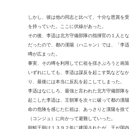
しかし、彼は他の同志と比べて、十分な恩賞を
を持っていた。ここに伏線があった。
その後、李适は北方守備部隊の指揮官の１人と
だったので、都の漢陽（ハニャン）では、「李
噂が広まった。
事実、その噂を利用して仁祖を揺さぶろうと画
いずれにしても、李适は謀反を起こす気などな
り、最後には本当に反乱を起こしてしまった。
李适はなにしろ、最強と言われた北方守備部隊
起こした李适は、王朝軍を次々に破って都の漢
命の危険を感じた仁祖は、あっさりと漢陽を捨
（コンジュ）に向かって避難していった。
朝鮮王朝は１３９２年に建国されたが、王が国