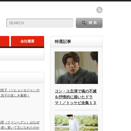
会社概要
特選記事
顕世子（ソヒョンセジャ）の
コン・ユ主演で魂の不滅
と息子の哀しき最期！
を抒情的に描いたドラ
マ！／トッケビ全集１３
海君（クァンヘグン）はなぜ
を差し置いて王になれたのか