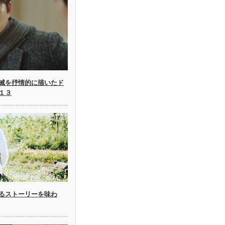
滅を抒情的に描いたド
１３
るストーリーを味わ