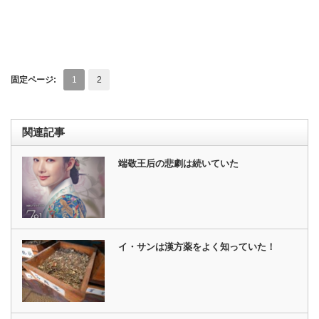
固定ページ:
1
2
関連記事
端敬王后の悲劇は続いていた
イ・サンは漢方薬をよく知っていた！