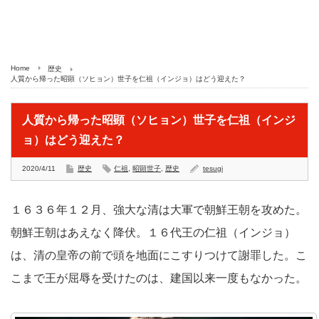
Home
歴史
人質から帰った昭顕（ソヒョン）世子を仁祖（インジョ）はどう迎えた？
人質から帰った昭顕（ソヒョン）世子を仁祖（インジ
ョ）はどう迎えた？
2020/4/11
歴史
仁祖
,
昭顕世子
,
歴史
tesugi
１６３６年１２月、強大な清は大軍で朝鮮王朝を攻めた。
朝鮮王朝はあえなく降伏。１６代王の仁祖（インジョ）
は、清の皇帝の前で頭を地面にこすりつけて謝罪した。こ
こまで王が屈辱を受けたのは、建国以来一度もなかった。