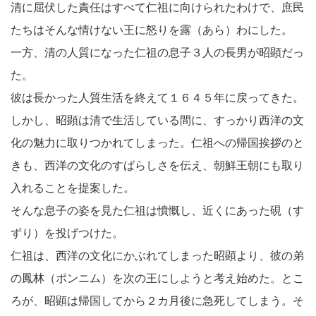
清に屈伏した責任はすべて仁祖に向けられたわけで、庶民
たちはそんな情けない王に怒りを露（あら）わにした。
一方、清の人質になった仁祖の息子３人の長男が昭顕だっ
た。
彼は長かった人質生活を終えて１６４５年に戻ってきた。
しかし、昭顕は清で生活している間に、すっかり西洋の文
化の魅力に取りつかれてしまった。仁祖への帰国挨拶のと
きも、西洋の文化のすばらしさを伝え、朝鮮王朝にも取り
入れることを提案した。
そんな息子の姿を見た仁祖は憤慨し、近くにあった硯（す
ずり）を投げつけた。
仁祖は、西洋の文化にかぶれてしまった昭顕より、彼の弟
の鳳林（ポンニム）を次の王にしようと考え始めた。とこ
ろが、昭顕は帰国してから２カ月後に急死してしまう。そ