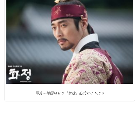
写真＝韓国ＭＢＣ『華政』公式サイトより