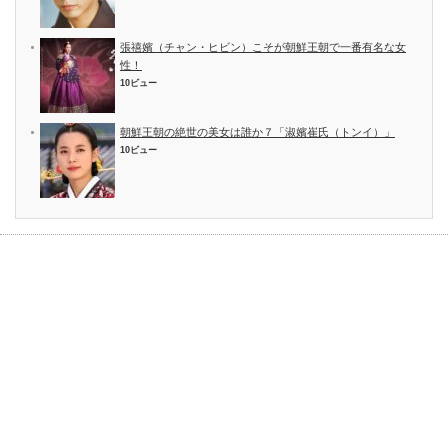
張禧嬪（チャン・ヒビン）こそが朝鮮王朝で一番有名な女
性！
10ビュー
朝鮮王朝の絶世の美女は誰か７「淑嬪崔氏（トンイ）」
10ビュー