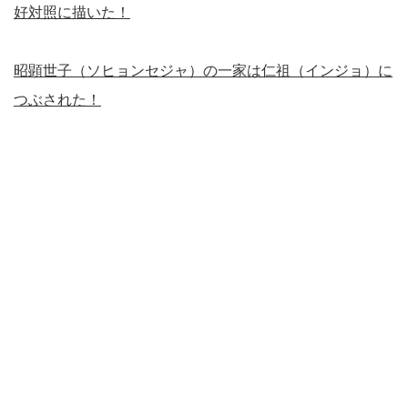
好対照に描いた！
昭顕世子（ソヒョンセジャ）の一家は仁祖（インジョ）に
つぶされた！