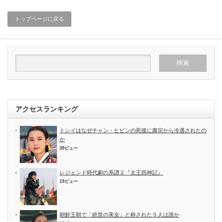
トップページに戻る
アクセスランキング
トンイはなぜチャン・ヒビンの死後に粛宗から冷遇されたの
か
39ビュー
レジェンド時代劇の系譜２『太王四神記』
19ビュー
朝鮮王朝で「絶世の美女」と称された５人は誰か