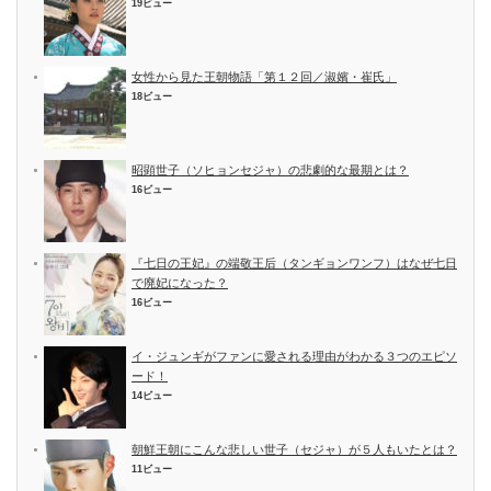
19ビュー
女性から見た王朝物語「第１２回／淑嬪・崔氏」
18ビュー
昭顕世子（ソヒョンセジャ）の悲劇的な最期とは？
16ビュー
『七日の王妃』の端敬王后（タンギョンワンフ）はなぜ七日
で廃妃になった？
16ビュー
イ・ジュンギがファンに愛される理由がわかる３つのエピソ
ード！
14ビュー
朝鮮王朝にこんな悲しい世子（セジャ）が５人もいたとは？
11ビュー