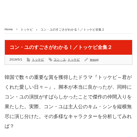
Home
トッケビ
コン・ユのすごさがわかる！／トッケビ全集２
コン・ユのすごさがわかる！／トッケビ全集２
2019/5/1
トッケビ
コン・ユ
,
トッケビ
tesugi
韓国で数々の重要な賞を獲得したドラマ『トッケビ～君が
くれた愛しい日々～』。脚本が本当に良かったが、同時に
コン・ユの演技がすばらしかったことで傑作の仲間入りを
果たした。実際、コン・ユは主人公のキム・シンを縦横無
尽に演じ分けた。その多様なキャラクターを分析してみれ
ば？