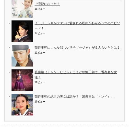
で廃妃になった？
16ビュー
イ・ジュンギがファンに愛される理由がわかる３つのエピソ
ード！
14ビュー
朝鮮王朝にこんな悲しい世子（セジャ）が５人もいたとは？
11ビュー
張禧嬪（チャン・ヒビン）こそが朝鮮王朝で一番有名な女
性！
10ビュー
朝鮮王朝の絶世の美女は誰か７「淑嬪崔氏（トンイ）」
10ビュー