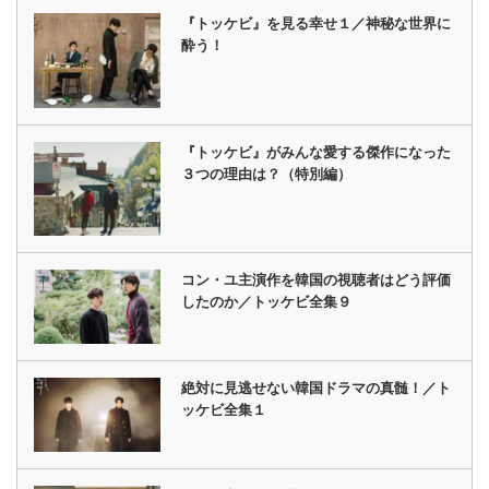
『トッケビ』を見る幸せ１／神秘な世界に
酔う！
『トッケビ』がみんな愛する傑作になった
３つの理由は？（特別編）
コン・ユ主演作を韓国の視聴者はどう評価
したのか／トッケビ全集９
絶対に見逃せない韓国ドラマの真髄！／ト
ッケビ全集１