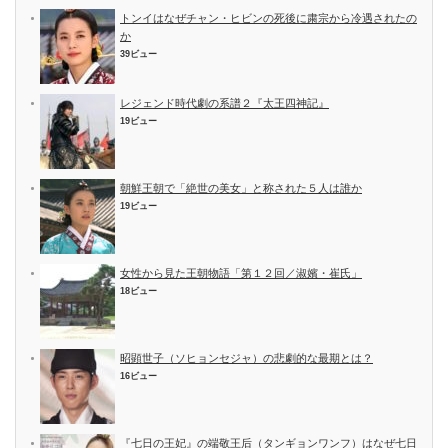
トンイはなぜチャン・ヒビンの死後に粛宗から冷遇されたの
か
39ビュー
レジェンド時代劇の系譜２『太王四神記』
19ビュー
朝鮮王朝で「絶世の美女」と称された５人は誰か
19ビュー
女性から見た王朝物語「第１２回／淑嬪・崔氏」
18ビュー
昭顕世子（ソヒョンセジャ）の悲劇的な最期とは？
16ビュー
『七日の王妃』の端敬王后（タンギョンワンフ）はなぜ七日