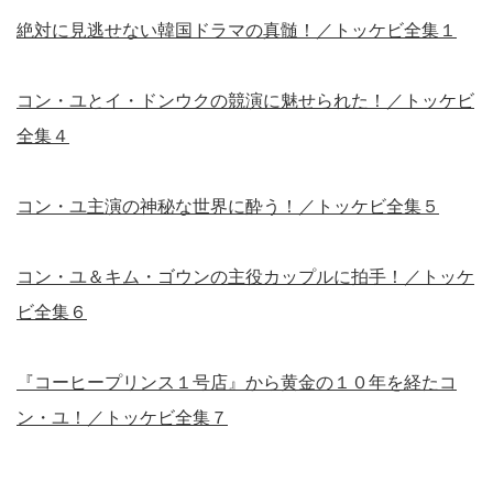
絶対に見逃せない韓国ドラマの真髄！／トッケビ全集１
コン・ユとイ・ドンウクの競演に魅せられた！／トッケビ
全集４
コン・ユ主演の神秘な世界に酔う！／トッケビ全集５
コン・ユ＆キム・ゴウンの主役カップルに拍手！／トッケ
ビ全集６
『コーヒープリンス１号店』から黄金の１０年を経たコ
ン・ユ！／トッケビ全集７