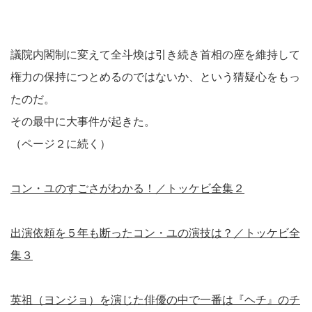
議院内閣制に変えて全斗煥は引き続き首相の座を維持して
権力の保持につとめるのではないか、という猜疑心をもっ
たのだ。
その最中に大事件が起きた。
（ページ２に続く）
コン・ユのすごさがわかる！／トッケビ全集２
出演依頼を５年も断ったコン・ユの演技は？／トッケビ全
集３
英祖（ヨンジョ）を演じた俳優の中で一番は『ヘチ』のチ