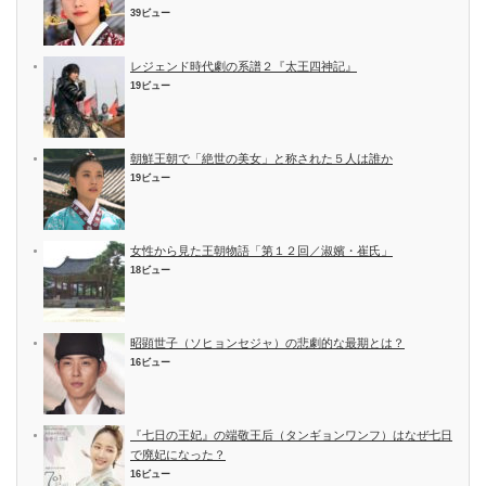
39ビュー
レジェンド時代劇の系譜２『太王四神記』
19ビュー
朝鮮王朝で「絶世の美女」と称された５人は誰か
19ビュー
女性から見た王朝物語「第１２回／淑嬪・崔氏」
18ビュー
昭顕世子（ソヒョンセジャ）の悲劇的な最期とは？
16ビュー
『七日の王妃』の端敬王后（タンギョンワンフ）はなぜ七日
で廃妃になった？
16ビュー