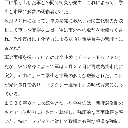
圧に乗り出した軍との間で衝突が発生。これによって、学
生と市民に多数の死傷者が出た。
５月２０日になって、軍の暴発に激怒した民主化勢力が決
起して市庁や警察を占拠。軍は市外への退却を余儀なくさ
れ、光州市は民主化勢力による収拾対策委員会の管理下に
置かれた。
軍の実権を握っていたのは全斗煥（チョン・ドゥファン）
だが、彼の命令によって軍は５月２７日に再度光州市内に
突入。武力によって学生と市民の多くが虐殺された。これ
が光州事件であり、『タクシー運転手』の時代背景になっ
ている。
１９８０年８月に大統領となった全斗煥は、間接選挙制の
もとで与党勢力に推されて就任し、強圧的な軍事政権を率
いた。特に、メディアに対して政権に有利な報道を強制。