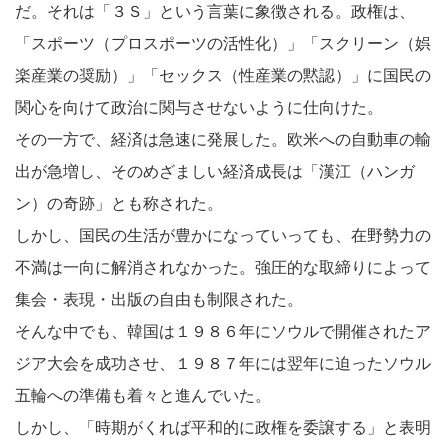
だ。それは「３Ｓ」という言葉に象徴される。政権は、
「スポーツ（プロスポーツの活性化）」「スクリーン（娯
楽産業の奨励）」「セックス（性産業の黙認）」に国民の
関心を向けて政治に関与させないように仕向けた。
その一方で、経済は急速に発展した。欧米への自動車の輸
出が急増し、そのめざましい経済成長は「漢江（ハンガ
ン）の奇跡」とも称された。
しかし、国民の生活が豊かになっていっても、在野勢力の
不満は一向に解消されなかった。強圧的な取締りによって
集会・表現・出版の自由も制限された。
そんな中でも、韓国は１９８６年にソウルで開催されたア
ジア大会を成功させ、１９８７年には翌年に迫ったソウル
五輪への準備も着々と進んでいた。
しかし、「時期がくれば平和的に政権を委譲する」と表明