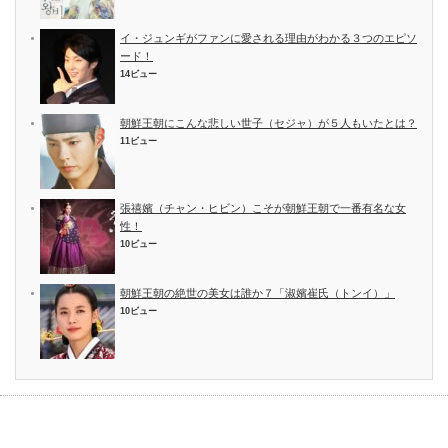
イ・ジュンギがファンに愛される理由がわかる３つのエピソ
ード！
14ビュー
朝鮮王朝にこんな悲しい世子（セジャ）が５人もいたとは？
11ビュー
張禧嬪（チャン・ヒビン）こそが朝鮮王朝で一番有名な女
性！
10ビュー
朝鮮王朝の絶世の美女は誰か７「淑嬪崔氏（トンイ）」
10ビュー