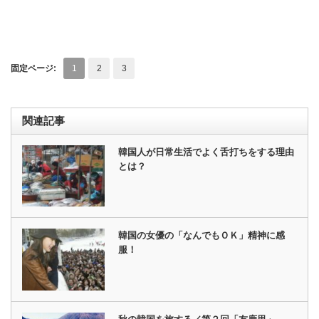
固定ページ:
1
2
3
関連記事
韓国人が日常生活でよく舌打ちをする理由
とは？
韓国の女優の「なんでもＯＫ」精神に感
服！