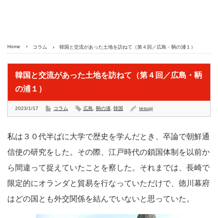
Home
コラム
韓国と交流があった土地を訪ねて（第４回／広島・鞆の浦１）
韓国と交流があった土地を訪ねて（第４回／広島・鞆
の浦１）
2023/1/17
コラム
広島
,
鞆の浦
,
韓国
tesugi
私は３０代半ばに大学で歴史を学んだとき、卒論で朝鮮通
信使の研究をした。その際、江戸時代の鎖国体制を以前か
ら間違って捉えていたことを察した。それまでは、長崎で
限定的にオランダと貿易を行なっていただけで、徳川幕府
はどの国とも外交関係を結んでいないと思っていた。