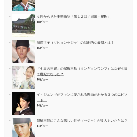
女性から見た王朝物語「第１２回／淑嬪・崔氏」
18ビュー
昭顕世子（ソヒョンセジャ）の悲劇的な最期とは？
16ビュー
『七日の王妃』の端敬王后（タンギョンワンフ）はなぜ七日
で廃妃になった？
16ビュー
イ・ジュンギがファンに愛される理由がわかる３つのエピソ
ード！
14ビュー
朝鮮王朝にこんな悲しい世子（セジャ）が５人もいたとは？
11ビュー