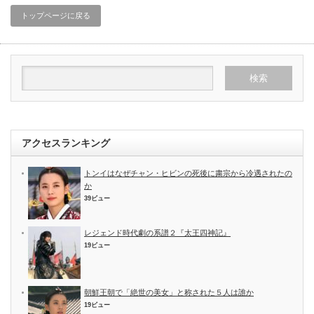
トップページに戻る
アクセスランキング
トンイはなぜチャン・ヒビンの死後に粛宗から冷遇されたの
か
39ビュー
レジェンド時代劇の系譜２『太王四神記』
19ビュー
朝鮮王朝で「絶世の美女」と称された５人は誰か
19ビュー