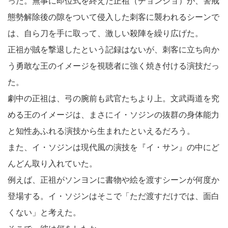
った。無事に即位式を終えた正祖（チョンジョ）が、警戒
態勢解除後の隙をついて侵入した刺客に襲われるシーンで
は、自ら刀を手に取って、激しい殺陣を繰り広げた。
正祖が賊を撃退したという記録はないが、刺客に立ち向か
う勇敢な王のイメージを視聴者に強く焼き付ける演技だっ
た。
劇中の正祖は、弓の腕前も武官たちより上。文武両道を究
める王のイメージは、まさにイ・ソジンの抜群の身体能力
と知性あふれる演技から生まれたといえるだろう。
また、イ・ソジンは現代風の演技を『イ・サン』の中にど
んどん取り入れていた。
例えば、正祖がソンヨンに書物や絵を渡すシーンが何度か
登場する。イ・ソジンはそこで「ただ渡すだけでは、面白
くない」と考えた。