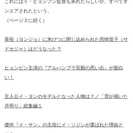
これにはイ・ビョンフン監督も呆れたらしいが、すべてオ
ンエアされたという。
（ページ２に続く）
英祖（ヨンジョ）に米びつに閉じ込められた思悼世子（サ
ドセジャ）はどうなった？
ヒョンビン主演の『アルハンブラ宮殿の思い出』が面白
い！
主人公イ・ヨンのモデルとなった人物は？／「雲が描いた
月明り」総集編１
傑作『イ・サン』の主役にイ・ソジンが選ばれた理由と