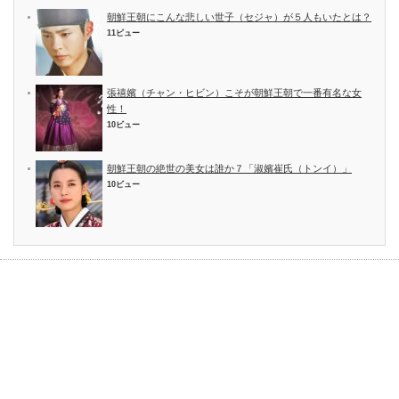
朝鮮王朝にこんな悲しい世子（セジャ）が５人もいたとは？
11ビュー
張禧嬪（チャン・ヒビン）こそが朝鮮王朝で一番有名な女
性！
10ビュー
朝鮮王朝の絶世の美女は誰か７「淑嬪崔氏（トンイ）」
10ビュー