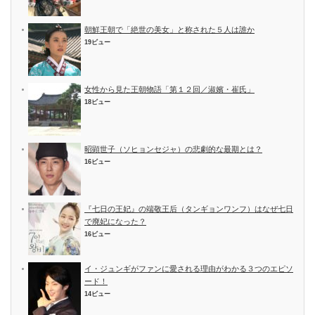
朝鮮王朝で「絶世の美女」と称された５人は誰か
19ビュー
女性から見た王朝物語「第１２回／淑嬪・崔氏」
18ビュー
昭顕世子（ソヒョンセジャ）の悲劇的な最期とは？
16ビュー
『七日の王妃』の端敬王后（タンギョンワンフ）はなぜ七日
で廃妃になった？
16ビュー
イ・ジュンギがファンに愛される理由がわかる３つのエピソ
ード！
14ビュー