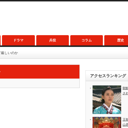
ドラマ
兵役
コラム
歴史
ど厳しいのか
か
アクセスランキング
朝
さ
王
山