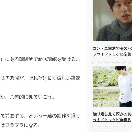
コン・ユ主演で魂の不
ラマ！／トッケビ全集
ン）にある訓練所で新兵訓練を受けるこ
隊は７週間だ。それだけ長く厳しい訓練
うか。具体的に見ていこう。
繰り返し見て深みのあ
って前進する、という一連の動作を繰り
う！／トッケビ全集８
ちはフラフラになる。