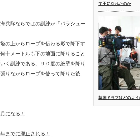
て王になれたのか
、海兵隊ならではの訓練が「パラシュー
鉄塔の上からロープを伝わる形で降下す
ら何十メートルも下の地面に降りること
ていく訓練である。９０度の絶壁を降り
ん張りながらロープを使って降りた後
韓国ドラマはどのよう
カ月になる！
３年までに廃止される！