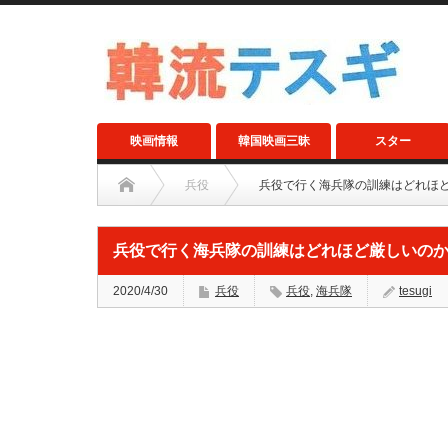
映画情報
韓国映画三昧
スター
兵役
兵役で行く海兵隊の訓練はどれほ
兵役で行く海兵隊の訓練はどれほど厳しいの
2020/4/30
兵役
兵役
,
海兵隊
tesugi