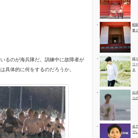
昭
妻
繰
ているのが海兵隊だ。訓練中に故障者が
リ
とは具体的に何をするのだろうか。
８
出
ユ
全
で