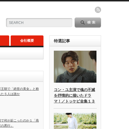
会社概要
特選記事
鮮王朝で「絶世の美女」と称
コン・ユ主演で魂の不滅
れた５人は誰か
を抒情的に描いたドラ
マ！／トッケビ全集１３
朝で何が起こったのか１「燕
君の悪行」