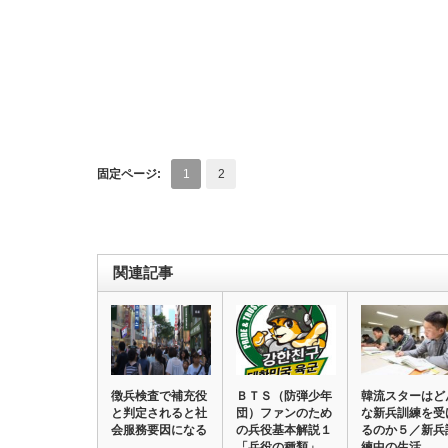
固定ページ:
1
2
関連記事
徴兵検査で補充役
ＢＴＳ（防弾少年
韓流スターはど
と判定されると社
団）ファンのため
な新兵訓練を受
会服務要因になる
の兵役基本解説１
るのか５／新兵
「兵役の種類」
練中の生活