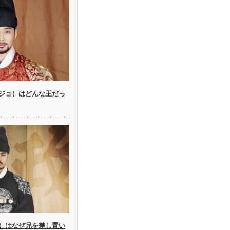
ジョ）はどんな王だっ
）はなぜ兄を差し置い