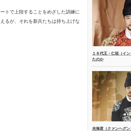
ボートで上陸することをめざした訓練に
超えるが、それを新兵たちは持ち上げな
。
１６代王・仁祖（イン
たのか
光海君（クァンヘグン