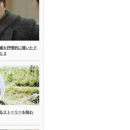
滅を抒情的に描いたド
１３
るストーリーを味わ