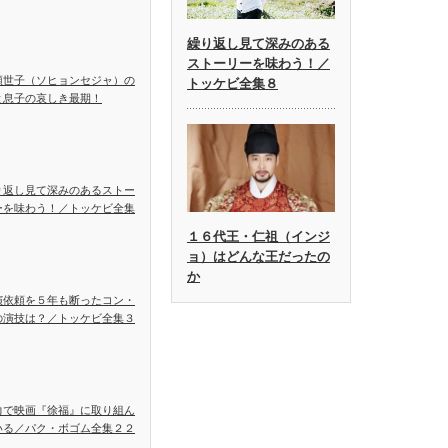
繰り返し見て深みのある
ストーリーを味わう！／
顕世子（ソヒョンセジャ）の
トッケビ全集８
と息子の哀しき最期！
り返し見て深みのあるストー
ーを味わう！／トッケビ全集
１６代王・仁祖（インジ
ョ）はどんな王だったの
か
演依頼を５年も断ったコン・
の演技は？／トッケビ全集３
力で映画『徐福』に取り組ん
いる／パク・ボゴム全集２２