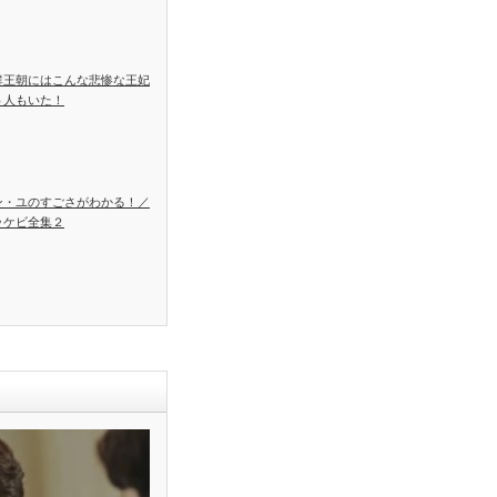
鮮王朝にはこんな悲惨な王妃
５人もいた！
ン・ユのすごさがわかる！／
ッケビ全集２