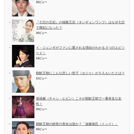
16ビュー
『七日の王妃』の端敬王后（タンギョンワンフ）はなぜ七日
で廃妃になった？
16ビュー
イ・ジュンギがファンに愛される理由がわかる３つのエピソ
ード！
14ビュー
朝鮮王朝にこんな悲しい世子（セジャ）が５人もいたとは？
11ビュー
張禧嬪（チャン・ヒビン）こそが朝鮮王朝で一番有名な女
性！
10ビュー
朝鮮王朝の絶世の美女は誰か７「淑嬪崔氏（トンイ）」
10ビュー