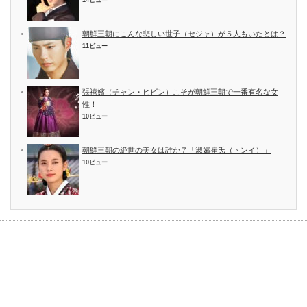
朝鮮王朝にこんな悲しい世子（セジャ）が５人もいたとは？
11ビュー
張禧嬪（チャン・ヒビン）こそが朝鮮王朝で一番有名な女
性！
10ビュー
朝鮮王朝の絶世の美女は誰か７「淑嬪崔氏（トンイ）」
10ビュー