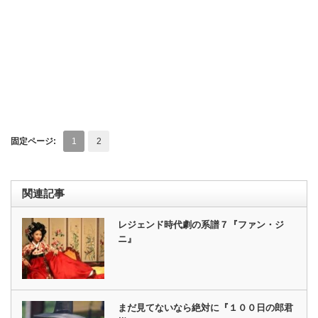
固定ページ:
1
2
関連記事
レジェンド時代劇の系譜７『ファン・ジ
ニ』
まだ見てないなら絶対に『１００日の郎君