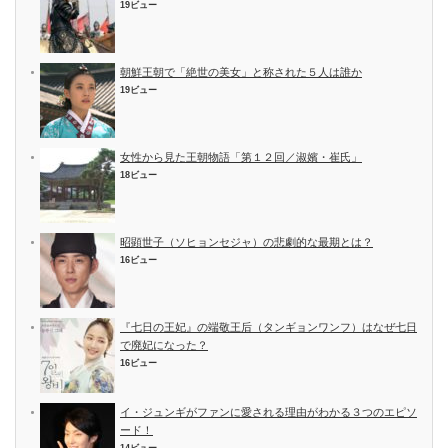
19ビュー
朝鮮王朝で「絶世の美女」と称された５人は誰か
19ビュー
女性から見た王朝物語「第１２回／淑嬪・崔氏」
18ビュー
昭顕世子（ソヒョンセジャ）の悲劇的な最期とは？
16ビュー
『七日の王妃』の端敬王后（タンギョンワンフ）はなぜ七日
で廃妃になった？
16ビュー
イ・ジュンギがファンに愛される理由がわかる３つのエピソ
ード！
14ビュー