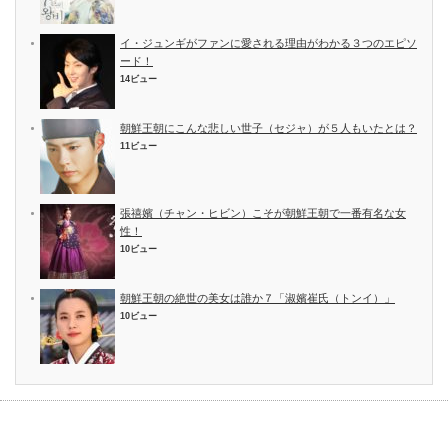
イ・ジュンギがファンに愛される理由がわかる３つのエピソ
ード！
14ビュー
朝鮮王朝にこんな悲しい世子（セジャ）が５人もいたとは？
11ビュー
張禧嬪（チャン・ヒビン）こそが朝鮮王朝で一番有名な女
性！
10ビュー
朝鮮王朝の絶世の美女は誰か７「淑嬪崔氏（トンイ）」
10ビュー