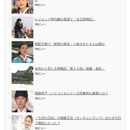
39ビュー
レジェンド時代劇の系譜２『太王四神記』
19ビュー
朝鮮王朝で「絶世の美女」と称された５人は誰か
19ビュー
女性から見た王朝物語「第１２回／淑嬪・崔氏」
18ビュー
昭顕世子（ソヒョンセジャ）の悲劇的な最期とは？
16ビュー
『七日の王妃』の端敬王后（タンギョンワンフ）はなぜ七日
で廃妃になった？
16ビュー