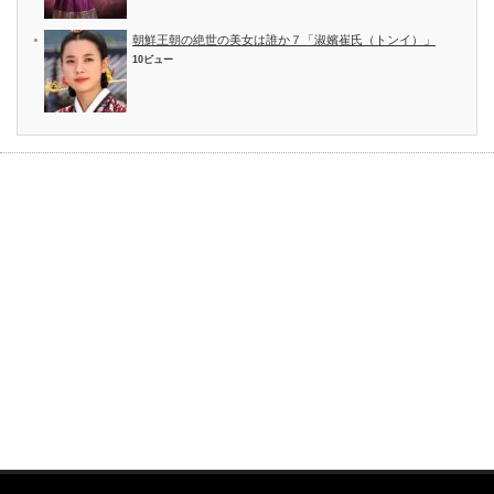
朝鮮王朝の絶世の美女は誰か７「淑嬪崔氏（トンイ）」
10ビュー