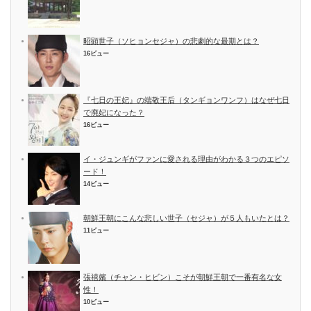
昭顕世子（ソヒョンセジャ）の悲劇的な最期とは？
16ビュー
『七日の王妃』の端敬王后（タンギョンワンフ）はなぜ七日
で廃妃になった？
16ビュー
イ・ジュンギがファンに愛される理由がわかる３つのエピソ
ード！
14ビュー
朝鮮王朝にこんな悲しい世子（セジャ）が５人もいたとは？
11ビュー
張禧嬪（チャン・ヒビン）こそが朝鮮王朝で一番有名な女
性！
10ビュー