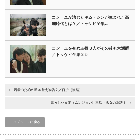
コン・ユが演じたキム・シンが生まれた高
麗時代とは？／トッケビ全集…
コン・ユを初め主役３人がその後も大活躍
／トッケビ全集２５
若者のための韓国歴史物語２／百済（後編）
毒々しい文定（ムンジョン）王后／悪女の系譜５
トップページに戻る