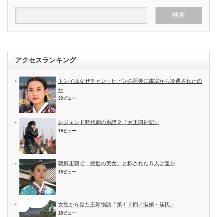
アクセスランキング
トンイはなぜチャン・ヒビンの死後に粛宗から冷遇されたの
か
39ビュー
レジェンド時代劇の系譜２『太王四神記』
19ビュー
朝鮮王朝で「絶世の美女」と称された５人は誰か
19ビュー
女性から見た王朝物語「第１２回／淑嬪・崔氏」
18ビュー