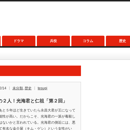
ドラマ
兵役
コラム
歴史
2/14
未分類
,
歴史
tesugi
の２人！光海君と仁祖「第２回」
あと５年ほど生きていたら永昌大君が王になって
能性が高い。だからこそ、光海君の一派が毒殺し
はないかと言われている。光海君の側近には、悪
て有名な金介屎（キム・ゲシ）という女性がい