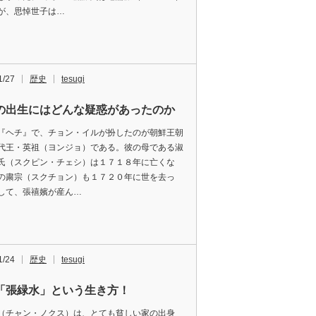
が、思悼世子は…
1/27
歴史
tesugi
の出生にはどんな疑惑があったのか
『ヘチ』で、チョン・イルが扮したのが朝鮮王朝
代王・英祖（ヨンジョ）である。彼の母である淑
氏（スクピン・チェシ）は１７１８年に亡くな
の粛宗（スクチョン）も１７２０年に世を去っ
して、張禧嬪が産ん…
1/24
歴史
tesugi
「張緑水」という生き方！
（チャン・ノクス）は、とても貧しい家の出身