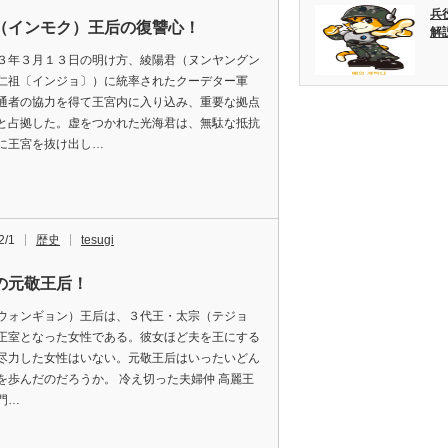
兵
（インモク）王后の復讐心！
解
３年３月１３日の明け方、綾陽君（ヌンヤングン
仁祖〔インジョ〕）に統率されたクーデター軍
通者の協力を得て王宮内に入り込み、重要な拠点
と占拠した。虚をつかれた光海君は、無駄な抵抗
に王宮を抜け出し…
2/1
歴史
tesugi
の元敬王后！
ウォンギョン）王后は、３代王・太宗（テジョ
正室となった女性である。彼女ほど夫を王にする
尽力した女性はいない。元敬王后はいったいどん
を歩んだのだろうか。 冷え切った夫婦仲 高麗王
門…