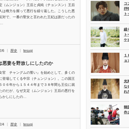
コ
定（ムンジョン）王后と貞純（チョンスン）王后
抒
人は権力を握って悪行を繰り返した。こうした悪
ト
反対で、一番の聖女と言われた王妃は誰だったの
洪…
繰
ト
ケ
2/6
歴史
tesugi
１
ョ
は悪妻を野放しにしたのか
女官 チャングムの誓い』を始めとして、多くの
に登場してくる中宗（チュンジョン）。この国王
光
５０６年から１５４４年まで３８年間も王位に就
な
たのだが、なぜ文定（ムンジョン）王后の悪行を
れ
らかしにしたの…
韓
作
2/4
歴史
tesugi