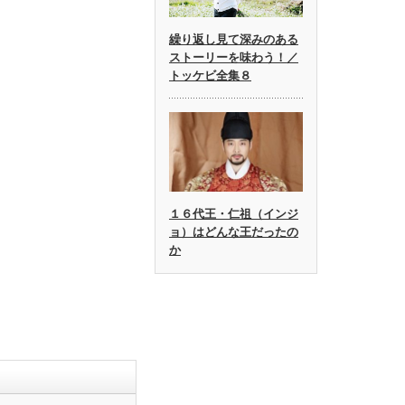
繰り返し見て深みのある
ストーリーを味わう！／
トッケビ全集８
１６代王・仁祖（インジ
ョ）はどんな王だったの
か