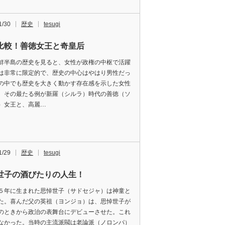
1/30
歴史
tesugi
比較！善徳女王と奇皇后
鮮半島の歴史を見ると、女性が政権の中枢で活躍
は非常に限定的で、歴史の中心はやはり男性だっ
の中でも歴史を大きく動かす存在感を示した女性
。その最たる例が新羅（シルラ）時代の善徳（ソ
）女王と、高麗…
1/29
歴史
tesugi
世子の酒びたりの人生！
５年に生まれた思悼世子（サドセジャ）は神童と
た。喜んだ父の英祖（ヨンジョ）は、思悼世子が
のときから政治の表舞台にデビューさせた。これ
なかった。当時の主流派閥は老論派（ノロンパ）