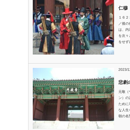
仁穆
１６２
／後の
は、内
を次々
をせず
2023/1
悲劇
元敬（
ン）の
ために
な人生
朝の名