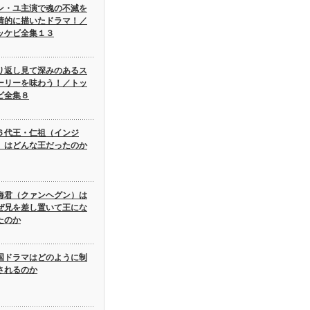
ン・ユ主演で魂の不滅を
情的に描いたドラマ！／
ッケビ全集１３
り返し見て深みのあるス
ーリーを味わう！／トッ
ビ全集８
６代王・仁祖（インジ
）はどんな王だったのか
海君（クァンヘグン）は
ぜ兄を差し置いて王にな
たのか
国ドラマはどのように制
されるのか