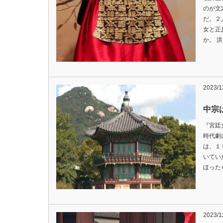
のが文
だ。２
女と正
か。 
2023/1
中宗
『宮廷
時代劇
は、１
いてい
ほった
2023/1