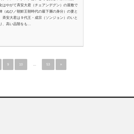
女はやがて斉安大君（チェアンデグン）の屋敷で
婢（ぬひ／朝鮮王朝時代の最下層の身分）の妻と
。斉安大君は９代王・成宗（ソンジョン）のいと
り、高い品階をも…
9
10
…
53
»