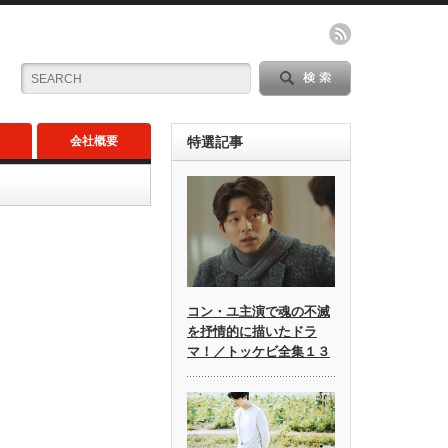
会社概要
特選記事
コン・ユ主演で魂の不滅
を抒情的に描いたドラ
マ！／トッケビ全集１３