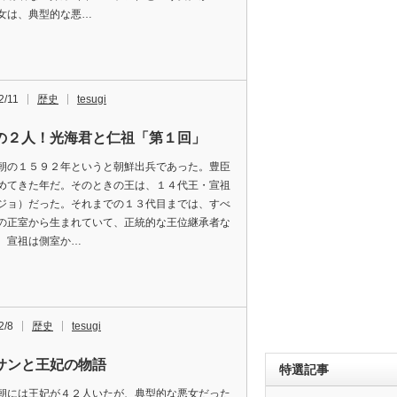
女は、典型的な悪…
2/11
歴史
tesugi
の２人！光海君と仁祖「第１回」
朝の１５９２年というと朝鮮出兵であった。豊臣
めてきた年だ。そのときの王は、１４代王・宣祖
ジョ）だった。それまでの１３代目までは、すべ
の正室から生まれていて、正統的な王位継承者な
、宣祖は側室か…
2/8
歴史
tesugi
サンと王妃の物語
特選記事
朝には王妃が４２人いたが、典型的な悪女だった