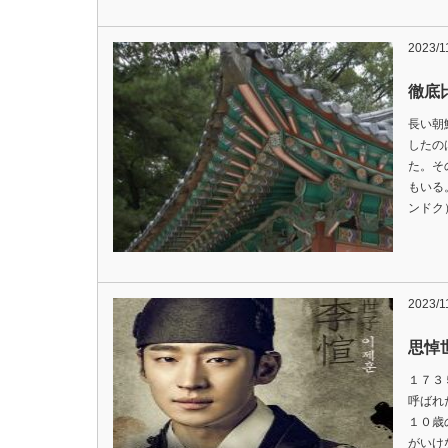
2023/1
徹底
長い朝
したの
た。そ
もいる
ンドク
2023/1
思悼
１７３
呼ばれ
１０歳
がいけ