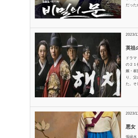
だった
2023/1
英祖
ドラマ
の２１
嬪・崔
り、父
た。そ
2023/1
悪女
張緑水