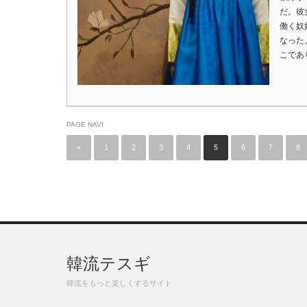
だ。彼
働く奴
なった
こであ
PAGE NAVI
«
1
2
3
4
5
6
7
8
韓流テスギ
韓流をもっと楽しくするサイト