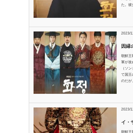
た。彼
2023/1
因縁
朝鮮王
軍が攻
（ソン
て国王
のだが
2023/1
イ・
朝鮮王