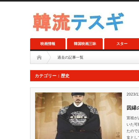
映画情報
韓国映画三昧
スター
過去の記事一覧
カテゴリー：歴史
2023/1
因縁
宣祖が
いた可
たので
女とし