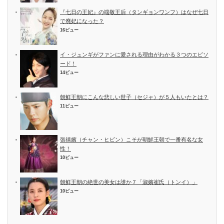
『七日の王妃』の端敬王后（タンギョンワンフ）はなぜ七日
で廃妃になった？
16ビュー
イ・ジュンギがファンに愛される理由がわかる３つのエピソ
ード！
14ビュー
朝鮮王朝にこんな悲しい世子（セジャ）が５人もいたとは？
11ビュー
張禧嬪（チャン・ヒビン）こそが朝鮮王朝で一番有名な女
性！
10ビュー
朝鮮王朝の絶世の美女は誰か７「淑嬪崔氏（トンイ）」
10ビュー