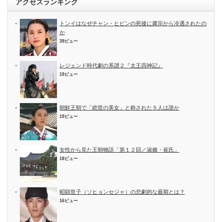
アクセスランキング
トンイはなぜチャン・ヒビンの死後に粛宗から冷遇されたの
か
39ビュー
レジェンド時代劇の系譜２『太王四神記』
19ビュー
朝鮮王朝で「絶世の美女」と称された５人は誰か
19ビュー
女性から見た王朝物語「第１２回／淑嬪・崔氏」
18ビュー
昭顕世子（ソヒョンセジャ）の悲劇的な最期とは？
16ビュー