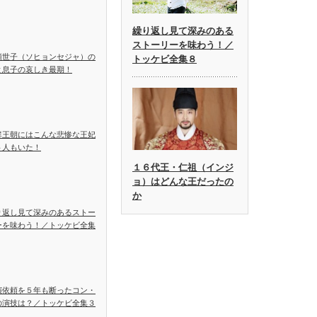
繰り返し見て深みのある
ストーリーを味わう！／
顕世子（ソヒョンセジャ）の
トッケビ全集８
と息子の哀しき最期！
鮮王朝にはこんな悲惨な王妃
５人もいた！
１６代王・仁祖（インジ
ョ）はどんな王だったの
か
り返し見て深みのあるストー
ーを味わう！／トッケビ全集
演依頼を５年も断ったコン・
の演技は？／トッケビ全集３