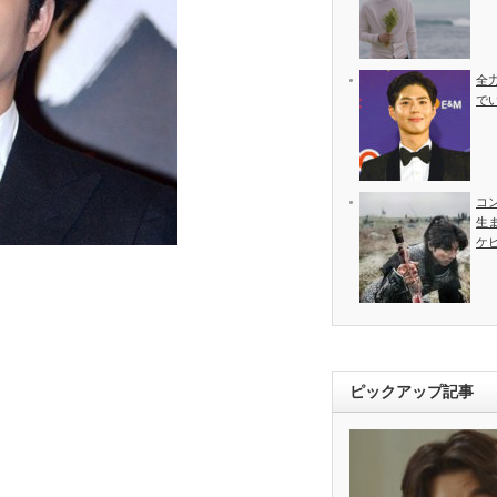
全
で
コ
生
ケ
ピックアップ記事