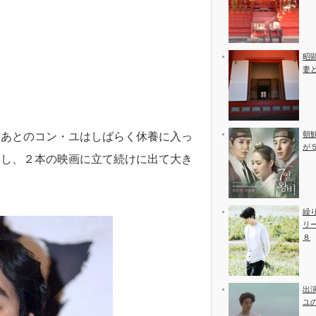
昭
妻
朝
たあとのコン・ユはしばらく休養に入っ
が
開し、２本の映画に立て続けに出て大き
繰
リ
８
出
ユ