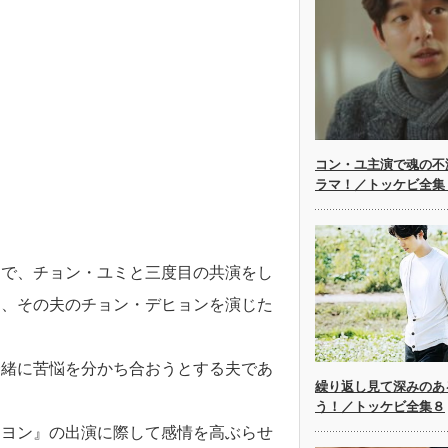
コン・ユ主演で魂の不
ラマ！／トッケビ全集
』で、チョン・ユミと三度目の共演をし
し、その夫のチョン・デヒョンを演じた
一緒に苦悩を分かち合おうとする夫であ
繰り返し見て深みのあ
う！／トッケビ全集８
ジヨン』の出演に際して感情を高ぶらせ