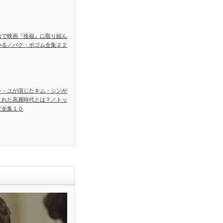
力で映画『徐福』に取り組ん
いる／パク・ボゴム全集２２
ン・ユが演じたキム・シンが
まれた高麗時代とは？／トッ
ビ全集１０