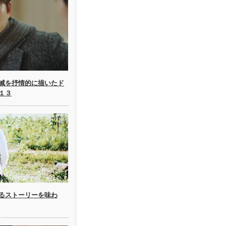
滅を抒情的に描いたド
１３
るストーリーを味わ