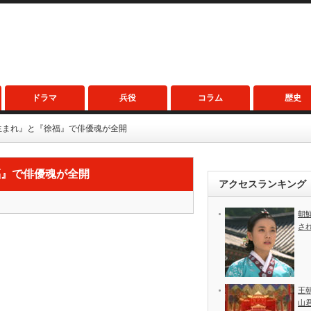
ドラマ
兵役
コラム
歴史
生まれ』と『徐福』で俳優魂が全開
福』で俳優魂が全開
アクセスランキング
朝
さ
王
山