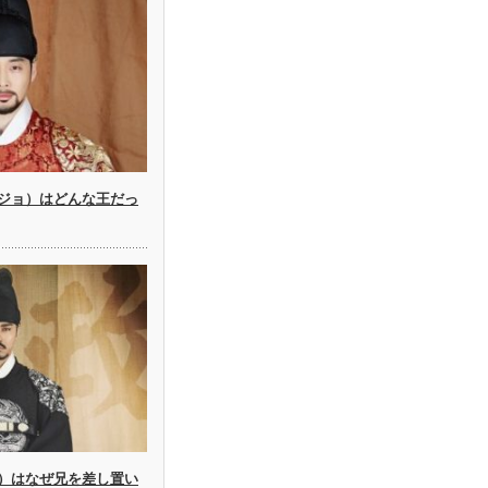
ジョ）はどんな王だっ
）はなぜ兄を差し置い