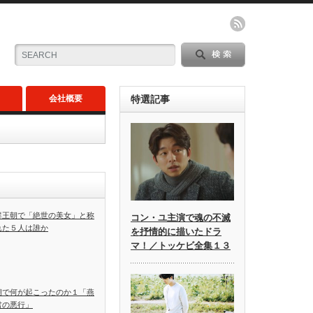
会社概要
特選記事
鮮王朝で「絶世の美女」と称
コン・ユ主演で魂の不滅
れた５人は誰か
を抒情的に描いたドラ
マ！／トッケビ全集１３
朝で何が起こったのか１「燕
君の悪行」