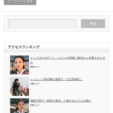
トップページに戻る
アクセスランキング
トンイはなぜチャン・ヒビンの死後に粛宗から冷遇されたの
か
39ビュー
レジェンド時代劇の系譜２『太王四神記』
19ビュー
朝鮮王朝で「絶世の美女」と称された５人は誰か
19ビュー