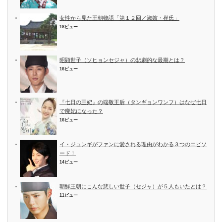
女性から見た王朝物語「第１２回／淑嬪・崔氏」
18ビュー
昭顕世子（ソヒョンセジャ）の悲劇的な最期とは？
16ビュー
『七日の王妃』の端敬王后（タンギョンワンフ）はなぜ七日
で廃妃になった？
16ビュー
イ・ジュンギがファンに愛される理由がわかる３つのエピソ
ード！
14ビュー
朝鮮王朝にこんな悲しい世子（セジャ）が５人もいたとは？
11ビュー