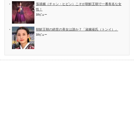
張禧嬪（チャン・ヒビン）こそが朝鮮王朝で一番有名な女
性！
10ビュー
朝鮮王朝の絶世の美女は誰か７「淑嬪崔氏（トンイ）」
10ビュー