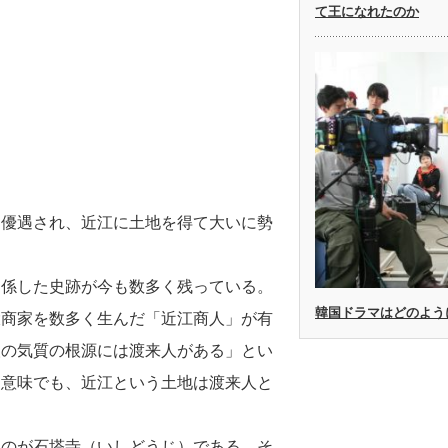
て王になれたのか
も優遇され、近江に土地を得て大いに勢
関係した史跡が今も数多く残っている。
韓国ドラマはどのよう
大商家を数多く生んだ「近江商人」が有
人の気質の根源には渡来人がある」とい
う意味でも、近江という土地は渡来人と
るのが石塔寺（いしどうじ）である。そ