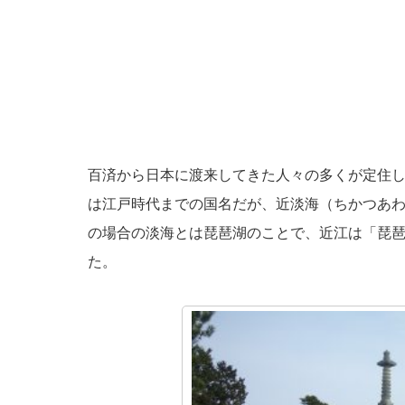
百済から日本に渡来してきた人々の多くが定住
は江戸時代までの国名だが、近淡海（ちかつあ
の場合の淡海とは琵琶湖のことで、近江は「琵
た。