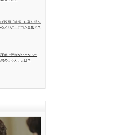
力で映画『徐福』に取り組ん
いる／パク・ボゴム全集２２
鮮王朝で評判がひどかった
最悪の１０人」とは？