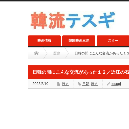
映画情報
韓国映画三昧
スター
歴史
日韓の間にこんな交流があった１
日韓の間にこんな交流があった１２／近江の
2023/8/10
歴史
日韓
,
歴史
tesugi