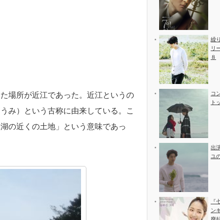
繰
リ
８
コ
した場所が近江であった。近江というの
ト
わうみ）という古称に由来している。こ
琶湖の近くの土地」という意味であっ
出
ユ
『
ン
廃