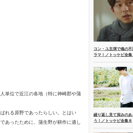
コン・ユ主演で魂の不
ラマ！／トッケビ全集
百人単位で近江の各地（特に神崎郡や蒲
呼ばれる原野であったらしい。とはい
繰り返し見て深みのあ
う！／トッケビ全集８
野であったために、蒲生野が耕作に適し