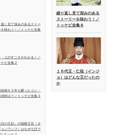
繰り返し見て深みのある
ストーリーを味わう！／
り返し見て深みのあるストー
トッケビ全集８
ーを味わう！／トッケビ全集
ン・ユのすごさがわかる！／
ッケビ全集２
１６代王・仁祖（インジ
ョ）はどんな王だったの
か
演依頼を５年も断ったコン・
の演技は？／トッケビ全集３
七日の王妃』の端敬王后（タ
ギョンワンフ）はなぜ七日で
妃になった？