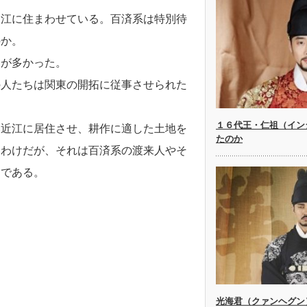
近江に住まわせている。百済系は特別待
のか。
とが多かった。
の人たちは関東の開拓に従事させられた
１６代王・仁祖（イン
い近江に居住させ、耕作に適した土地を
たのか
たわけだが、それは百済系の渡来人やそ
らである。
光海君（クァンヘグン