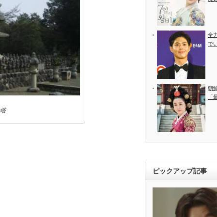
全
で
朝
「
塔
ピックアップ記事