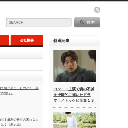
会社概要
特選記事
朝で何が起こったのか１「燕
コン・ユ主演で魂の不滅
君の悪行」
を抒情的に描いたドラ
マ！／トッケビ全集１３
山君！最悪の暴君の哀れな人
とは？（歴史編）