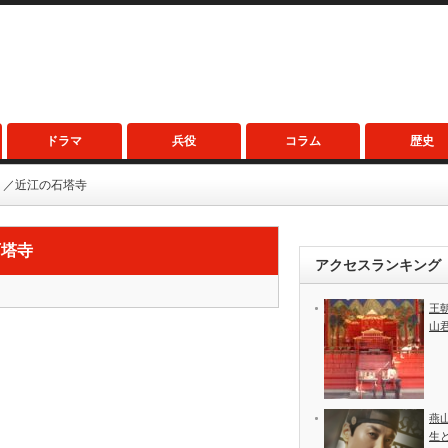
ドラマ
兵役
コラム
歴史
２／近江の石塔寺
石塔寺
アクセスランキング
王
山
燕
生