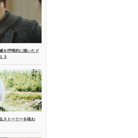
滅を抒情的に描いたド
１３
るストーリーを味わ