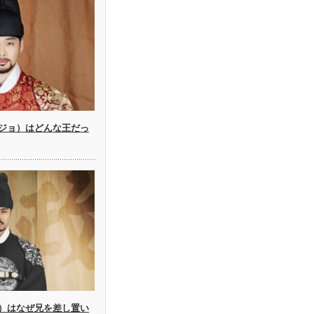
ジョ）はどんな王だっ
）はなぜ兄を差し置い