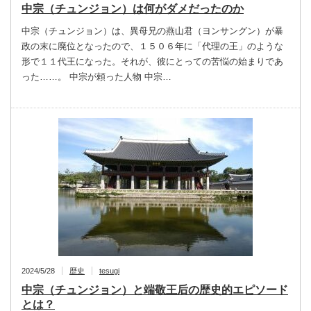
中宗（チュンジョン）は何がダメだったのか
中宗（チュンジョン）は、異母兄の燕山君（ヨンサングン）が暴
政の末に廃位となったので、１５０６年に「代理の王」のような
形で１１代王になった。それが、彼にとっての苦悩の始まりであ
った……。 中宗が頼った人物 中宗…
2024/5/28
歴史
tesugi
中宗（チュンジョン）と端敬王后の歴史的エピソード
とは？