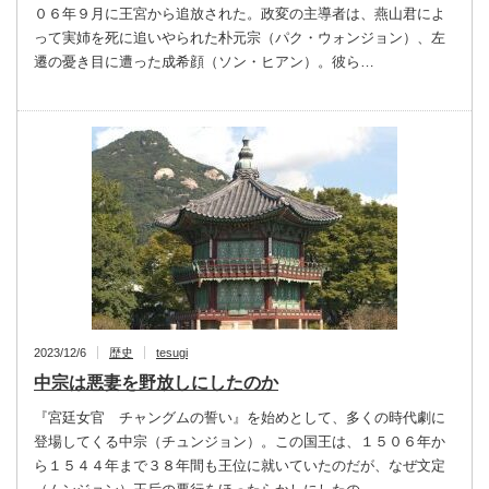
０６年９月に王宮から追放された。政変の主導者は、燕山君によ
って実姉を死に追いやられた朴元宗（パク・ウォンジョン）、左
遷の憂き目に遭った成希顔（ソン・ヒアン）。彼ら…
2023/12/6
歴史
tesugi
中宗は悪妻を野放しにしたのか
『宮廷女官 チャングムの誓い』を始めとして、多くの時代劇に
登場してくる中宗（チュンジョン）。この国王は、１５０６年か
ら１５４４年まで３８年間も王位に就いていたのだが、なぜ文定