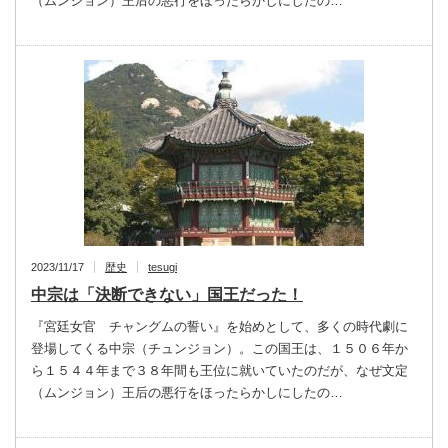
（ムンジョン）王后の悪行をほったらかしにしたの…
2023/11/17
歴史
tesugi
中宗は「決断できない」国王だった！
『宮廷女官 チャングムの誓い』を始めとして、多くの時代劇に
登場してくる中宗（チュンジョン）。この国王は、１５０６年か
ら１５４４年まで３８年間も王位に就いていたのだが、なぜ文定
（ムンジョン）王后の悪行をほったらかしにしたの…