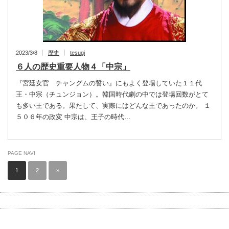
2023/3/8
歴史
tesugi
６人の歴史重要人物４「中宗」
『宮廷女官 チャングムの誓い』にもよく登場していた１１代
王・中宗（チュンジョン）。韓国時代劇の中では登場回数がとて
も多い王である。果たして、実際にはどんな王であったのか。 １
５０６年の政変 中宗は、王子の時代…
PAGE NAVI
1
2
»