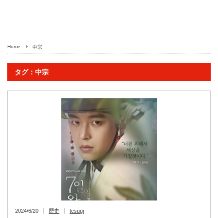
Home
中宗
タグ：中宗
2024/6/20
歴史
tesugi