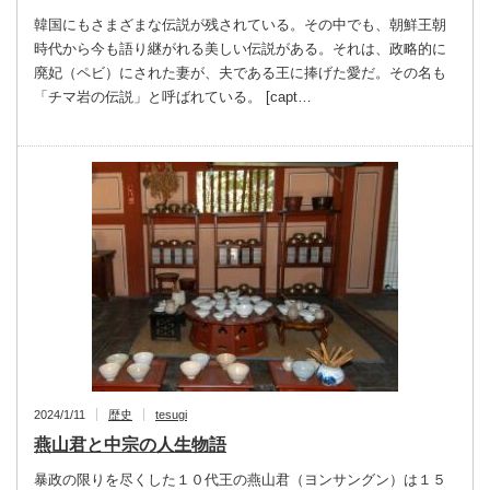
韓国にもさまざまな伝説が残されている。その中でも、朝鮮王朝
時代から今も語り継がれる美しい伝説がある。それは、政略的に
廃妃（ペビ）にされた妻が、夫である王に捧げた愛だ。その名も
「チマ岩の伝説」と呼ばれている。 [capt…
2024/1/11
歴史
tesugi
燕山君と中宗の人生物語
暴政の限りを尽くした１０代王の燕山君（ヨンサングン）は１５