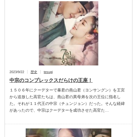
2023/9/22
歴史
tesugi
中宗のコンプレックスだらけの王座！
１５０６年にクーデターで暴君の燕山君（ヨンサングン）を王宮
から追放した高官たちは、燕山君の異母弟を次の王位に指名し
た。それが１１代王の中宗（チュンジョン）だった。そんな経緯
があったので、中宗はクーデターを成功させた高官た…