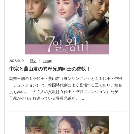
2023/9/19
歴史
tesugi
中宗と燕山君の異母兄弟同士の確執！
朝鮮王朝の１０代王・燕山君（ヨンサングン）と１１代王・中宗
（チュンジョン）は、韓国時代劇によく登場する王であり、知名
度も高い。この２人の父親は９代王・成宗（ソンジョン）だが、
母親がそれぞれ違っている異母兄弟だ。 …