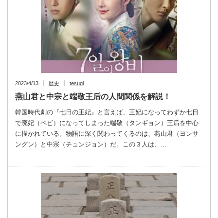
2023/4/13
歴史
tesugi
燕山君と中宗と端敬王后の人間関係を解説！
韓国時代劇の『七日の王妃』と言えば、王妃になってわずか七日
で廃妃（ペビ）になってしまった端敬（タンギョン）王后を中心
に描かれている。物語に深く関わってくるのは、燕山君（ヨンサ
ングン）と中宗（チュンジョン）だ。この３人は、…