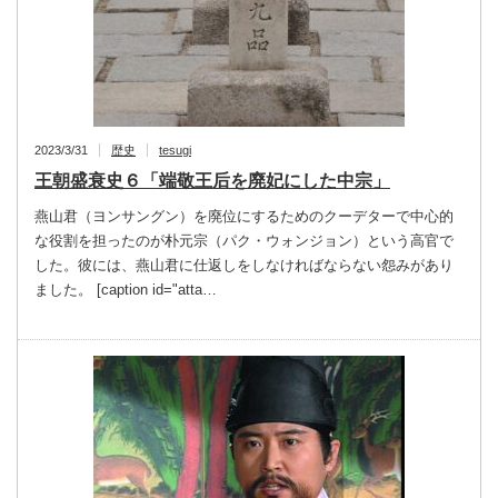
2023/3/31
歴史
tesugi
王朝盛衰史６「端敬王后を廃妃にした中宗」
燕山君（ヨンサングン）を廃位にするためのクーデターで中心的
な役割を担ったのが朴元宗（パク・ウォンジョン）という高官で
した。彼には、燕山君に仕返しをしなければならない怨みがあり
ました。 [caption id="atta…