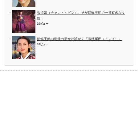
張禧嬪（チャン・ヒビン）こそが朝鮮王朝で一番有名な女
性！
10ビュー
朝鮮王朝の絶世の美女は誰か７「淑嬪崔氏（トンイ）」
10ビュー