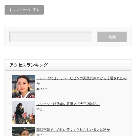
トップページに戻る
アクセスランキング
トンイはなぜチャン・ヒビンの死後に粛宗から冷遇されたの
か
39ビュー
レジェンド時代劇の系譜２『太王四神記』
19ビュー
朝鮮王朝で「絶世の美女」と称された５人は誰か
19ビュー