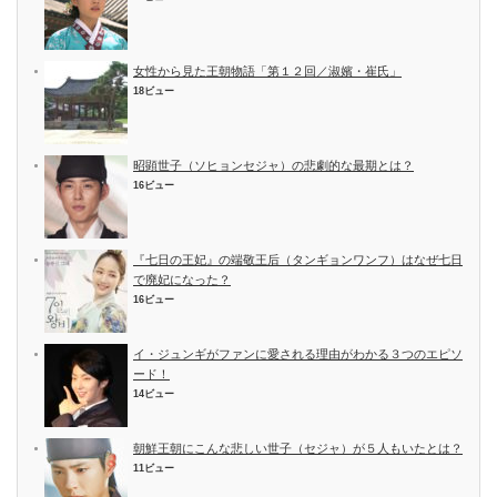
女性から見た王朝物語「第１２回／淑嬪・崔氏」
18ビュー
昭顕世子（ソヒョンセジャ）の悲劇的な最期とは？
16ビュー
『七日の王妃』の端敬王后（タンギョンワンフ）はなぜ七日
で廃妃になった？
16ビュー
イ・ジュンギがファンに愛される理由がわかる３つのエピソ
ード！
14ビュー
朝鮮王朝にこんな悲しい世子（セジャ）が５人もいたとは？
11ビュー