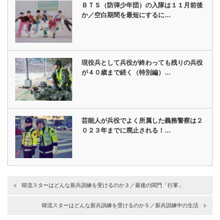
ＢＴＳ（防弾少年団）の入隊は１１月前後
か／空白期間を最短にするに…
現役兵として兵役が終わっても残りの兵役
が４０歳まで続く（特別編）…
芸能人が兵役でよく所属した義務警察は２
０２３年までに廃止される！…
韓流スターはどんな新兵訓練を受けるのか３／最後の関門「行軍」
韓流スターはどんな新兵訓練を受けるのか５／新兵訓練中の生活