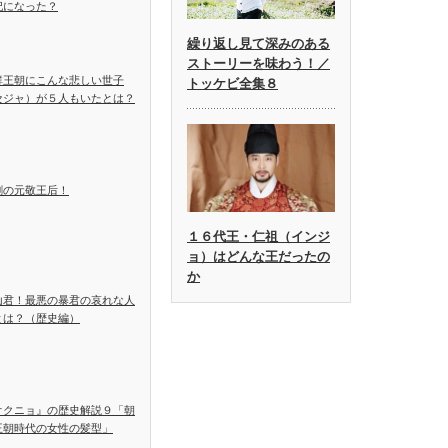
妃になった？
繰り返し見て深みのある
ストーリーを味わう！／
鮮王朝にこんな悲しい世子
トッケビ全集８
セジャ）が５人もいたとは？
劇の元敬王后！
１６代王・仁祖（インジ
ョ）はどんな王だったの
か
山君！最悪の暴君の哀れな人
とは？（歴史編）
オクニョ』の歴史解説９「朝
王朝時代の女性の髪型」