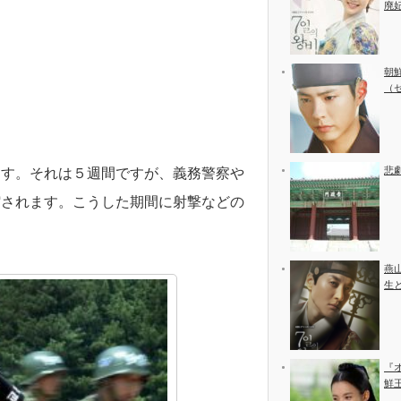
廃
朝
（
悲
ます。それは５週間ですが、義務警察や
縮されます。こうした期間に射撃などの
燕
生
『
鮮