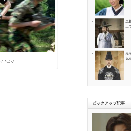
李
上
光
兄
イトより
ピックアップ記事