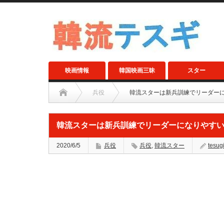
映画情報
韓国映画三昧
スター
兵役
韓流スターは新兵訓練でリーダー
韓流スターは新兵訓練でリーダーになりやす
2020/6/5
兵役
兵役
,
韓流スター
tesug