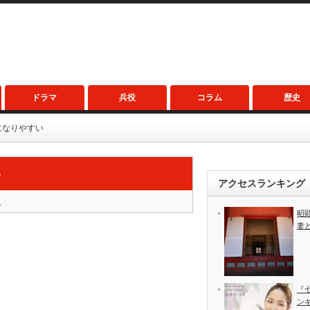
ドラマ
兵役
コラム
歴史
になりやすい
い
アクセスランキング
i
昭
妻
『
ン