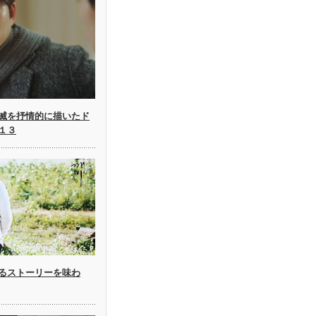
滅を抒情的に描いたド
１３
るストーリーを味わ