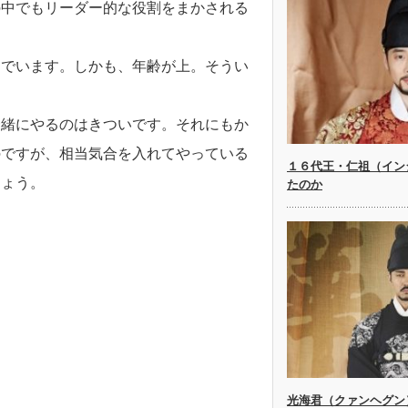
の中でもリーダー的な役割をまかされる
んでいます。しかも、年齢が上。そうい
一緒にやるのはきついです。それにもか
のですが、相当気合を入れてやっている
１６代王・仁祖（イン
しょう。
たのか
光海君（クァンヘグン