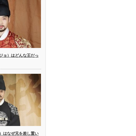
ジョ）はどんな王だっ
）はなぜ兄を差し置い