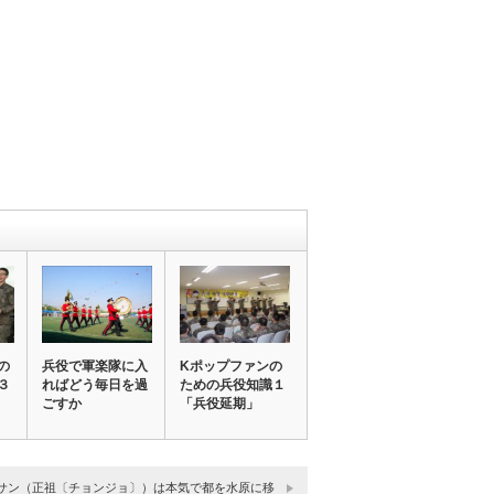
の
兵役で軍楽隊に入
Kポップファンの
３
ればどう毎日を過
ための兵役知識１
ごすか
「兵役延期」
サン（正祖〔チョンジョ〕）は本気で都を水原に移