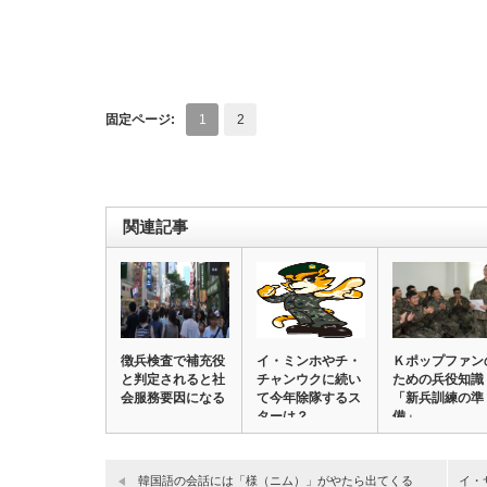
固定ページ:
1
2
関連記事
徴兵検査で補充役
イ・ミンホやチ・
Ｋポップファン
と判定されると社
チャンウクに続い
ための兵役知識
会服務要因になる
て今年除隊するス
「新兵訓練の準
ターは？
備」
韓国語の会話には「様（ニム）」がやたら出てくる
イ・