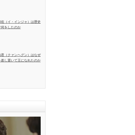
麟佐（イ・インジャ）は歴史
で何をしたのか
海君（クァンヘグン）はなぜ
を差し置いて王になれたのか