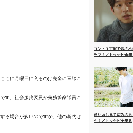
コン・ユ主演で魂の不
ラマ！／トッケビ全集
。ここに月曜日に入るのは完全に軍隊に
人です。社会服務要員か義務警察隊員に
繰り返し見て深みのあ
隊する場合が多いのですが、他の新兵は
う！／トッケビ全集８