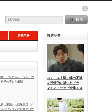
会社概要
特選記事
顕世子（ソヒョンセジャ）の
コン・ユ主演で魂の不滅
と息子の哀しき最期！
を抒情的に描いたドラ
マ！／トッケビ全集１３
七日の王妃』の端敬王后（タ
ギョンワンフ）はなぜ七日で