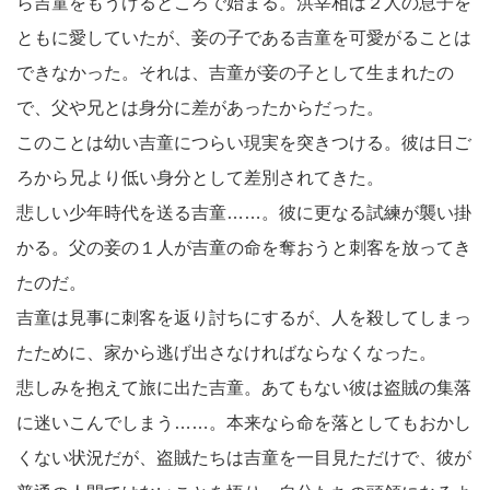
ら吉童をもうけるところで始まる。洪宰相は２人の息子を
ともに愛していたが、妾の子である吉童を可愛がることは
できなかった。それは、吉童が妾の子として生まれたの
で、父や兄とは身分に差があったからだった。
このことは幼い吉童につらい現実を突きつける。彼は日ご
ろから兄より低い身分として差別されてきた。
悲しい少年時代を送る吉童……。彼に更なる試練が襲い掛
かる。父の妾の１人が吉童の命を奪おうと刺客を放ってき
たのだ。
吉童は見事に刺客を返り討ちにするが、人を殺してしまっ
たために、家から逃げ出さなければならなくなった。
悲しみを抱えて旅に出た吉童。あてもない彼は盗賊の集落
に迷いこんでしまう……。本来なら命を落としてもおかし
くない状況だが、盗賊たちは吉童を一目見ただけで、彼が