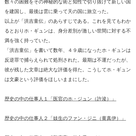
数々の困難をその神秘的な術と知性で切り抜けて新しい国
を建国し、最後は雲に乗って天の国に旅立った。
以上が「洪吉童伝」のあらすじである。これを見てもわか
るとおりホ・ギュンは、身分差別が激しい世間に対する不
満を強く持っていた。
「洪吉童伝」を書いて数年、４９歳になったホ・ギュンは
反逆罪で捕らえられて処刑された。最期は不運だったが、
彼が残した文章は絶大な評価を得た。こうしてホ・ギュン
は文豪という評価をほしいままにした。
歴史の中の仕事人１「医官のホ・ジュン（許浚）」
歴史の中の仕事人２「妓生のファン・ジニ（黄真伊）」