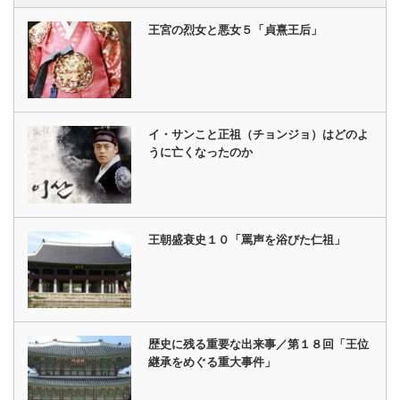
王宮の烈女と悪女５「貞熹王后」
イ・サンこと正祖（チョンジョ）はどのよ
うに亡くなったのか
王朝盛衰史１０「罵声を浴びた仁祖」
歴史に残る重要な出来事／第１８回「王位
継承をめぐる重大事件」