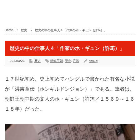
Home
歴史
歴史の中の仕事人４「作家のホ・ギュン（許筠）」
歴史の中の仕事人４「作家のホ・ギュン（許筠）」
2023/4/23
歴史
朝鮮王朝
,
歴史
,
許筠
tesugi
１７世紀初め、史上初めてハングルで書かれた有名な小説
が「洪吉童伝（ホンギルドンジョン）」である。筆者は、
朝鮮王朝中期の文人のホ・ギュン（許筠／１５６９～１６
１８年）だった。