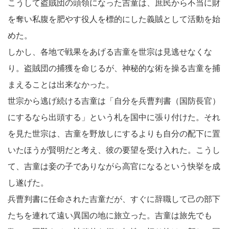
こうして盗賊団の頭領になった吉童は、庶民から不当に財
を奪い私腹を肥やす役人を標的にした義賊として活動を始
めた。
しかし、各地で戦果をあげる吉童を世宗は見逃せなくな
り。盗賊団の捕獲を命じるが、神秘的な術を操る吉童を捕
まえることは出来なかった。
世宗から逃げ続ける吉童は「自分を兵曹判書（国防長官）
にするなら出頭する」という札を国中に張り付けた。それ
を見た世宗は、吉童を野放しにするよりも自分の配下に置
いたほうが賢明だと考え、彼の要望を受け入れた。こうし
て、吉童は妾の子でありながら高官になるという快挙を成
し遂げた。
兵曹判書に任命された吉童だが、すぐに辞職して己の部下
たちを連れて遠い異国の地に旅立った。吉童は旅先でも