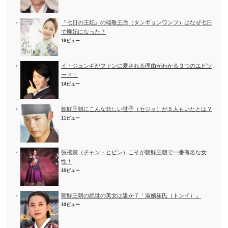
『七日の王妃』の端敬王后（タンギョンワンフ）はなぜ七日
で廃妃になった？
16ビュー
イ・ジュンギがファンに愛される理由がわかる３つのエピソ
ード！
14ビュー
朝鮮王朝にこんな悲しい世子（セジャ）が５人もいたとは？
11ビュー
張禧嬪（チャン・ヒビン）こそが朝鮮王朝で一番有名な女
性！
10ビュー
朝鮮王朝の絶世の美女は誰か７「淑嬪崔氏（トンイ）」
10ビュー