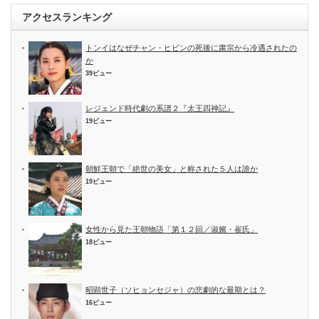
アクセスランキング
トンイはなぜチャン・ヒビンの死後に粛宗から冷遇されたの
か
39ビュー
レジェンド時代劇の系譜２『太王四神記』
19ビュー
朝鮮王朝で「絶世の美女」と称された５人は誰か
19ビュー
女性から見た王朝物語「第１２回／淑嬪・崔氏」
18ビュー
昭顕世子（ソヒョンセジャ）の悲劇的な最期とは？
16ビュー