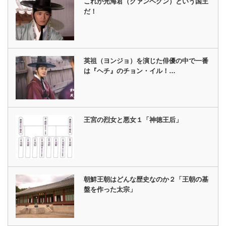
これが光海君（クァンヘグン）という国王
だ！
英祖（ヨンジョ）を演じた俳優の中で一番
は『ヘチ』のチョン・イル！…
王宮の烈女と悪女１「神徳王后」
朝鮮王朝はどんな歴史なのか２「王朝の基
盤を作った太宗」