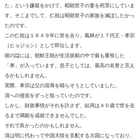
た」という嫌疑をかけて、昭顕世子の妻を死罪にしていま
す。そこまでして、仁祖は昭顕世子の家族を滅ぼしたかっ
たのです。
この仁祖は１６４９年に世を去り、鳳林が１７代王・孝宗
（ヒョジョン）として即位します。
彼の諡には、朝鮮王朝が生活規範の中で最も重視した
「孝」が入っています。息子としては、最高の名誉と言え
るかもしれません。
実際、孝宗は父の屈辱を晴らそうとしていました。
清への侵攻をずっと狙っていたのです。
しかし、財政事情がそれを許さず、結局は４０歳で世を去
るまで満願を成就できませんでした。
それで良かったのかもしれません。
清は明に代わって中国大陸を支配する大国になっており、