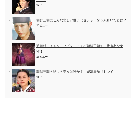
14ビュー
朝鮮王朝にこんな悲しい世子（セジャ）が５人もいたとは？
11ビュー
張禧嬪（チャン・ヒビン）こそが朝鮮王朝で一番有名な女
性！
10ビュー
朝鮮王朝の絶世の美女は誰か７「淑嬪崔氏（トンイ）」
10ビュー