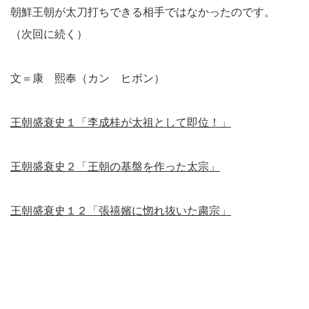
朝鮮王朝が太刀打ちできる相手ではなかったのです。
（次回に続く）
文＝康 熙奉（カン ヒボン）
王朝盛衰史１「李成桂が太祖として即位！」
王朝盛衰史２「王朝の基盤を作った太宗」
王朝盛衰史１２「張禧嬪に惚れ抜いた粛宗」