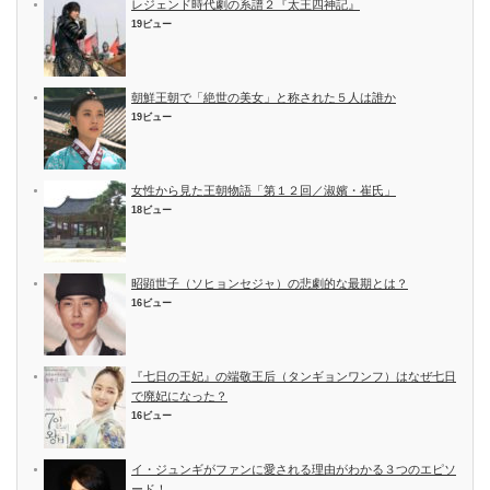
レジェンド時代劇の系譜２『太王四神記』
19ビュー
朝鮮王朝で「絶世の美女」と称された５人は誰か
19ビュー
女性から見た王朝物語「第１２回／淑嬪・崔氏」
18ビュー
昭顕世子（ソヒョンセジャ）の悲劇的な最期とは？
16ビュー
『七日の王妃』の端敬王后（タンギョンワンフ）はなぜ七日
で廃妃になった？
16ビュー
イ・ジュンギがファンに愛される理由がわかる３つのエピソ
ード！