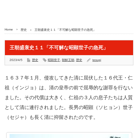
Home
歴史
王朝盛衰史１１「不可解な昭顕世子の急死」
王朝盛衰史１１「不可解な昭顕世子の急死」
2023/4/5
歴史
昭顕世子
,
朝鮮王朝
,
歴史
tesugi
１６３７年１月、侵攻してきた清に屈伏した１６代王・仁
祖（インジョ）は、清の皇帝の前で屈辱的な謝罪を行ない
ました。その代償は大きく、仁祖の３人の息子たちは人質
として清に連行されました。長男の昭顕（ソヒョン）世子
（セジャ）も長く清に抑留されたのです。