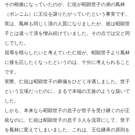
その根拠になっていたのが、仁祖が昭顕世子の弟の鳳林
（ポンニム）に王位を譲りたがっていたという事実です。
実は、鳳林も同じく清の人質になりましたが、彼は昭顕世
子とは違って清を憎み続けていました。その点では父と同
じでした。
屈辱を晴らしたいと考えていた仁祖が、昭顕世子より鳳林
に後を託したくなったというのは、十分に考えられること
です。
実際、仁祖は昭顕世子の葬儀をひどく冷遇しました。世子
という立場だったのに、まるで末端の王族のような扱いで
した。
しかも、本来なら昭顕世子の息子が世子を受け継ぐのが正
統なのに、仁祖は昭顕世子の息子３人を流罪にして、世子
を鳳林に変えてしまいました。これは、王位継承の原則を