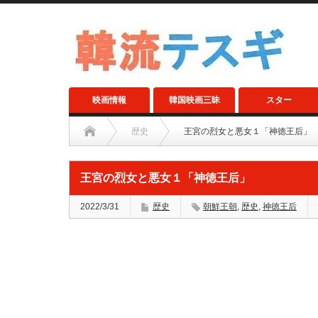
映画情報
韓国映画三昧
スター
歴史
王宮の烈女と悪女１「神徳王后」
王宮の烈女と悪女１「神徳王后」
2022/3/31
歴史
朝鮮王朝
,
歴史
,
神徳王后