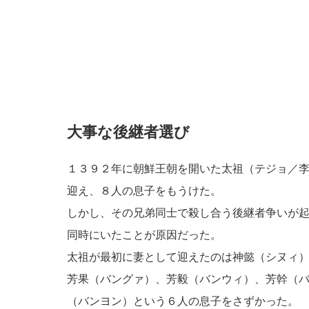
大事な後継者選び
１３９２年に朝鮮王朝を開いた太祖（テジョ／
迎え、８人の息子をもうけた。
しかし、その兄弟同士で殺し合う後継者争いが
同時にいたことが原因だった。
太祖が最初に妻として迎えたのは神懿（シヌィ
芳果（バングァ）、芳毅（バンウィ）、芳幹（
（バンヨン）という６人の息子をさずかった。