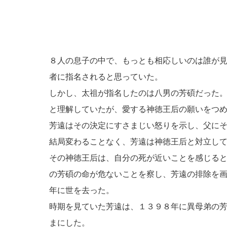
８人の息子の中で、もっとも相応しいのは誰が
者に指名されると思っていた。
しかし、太祖が指名したのは八男の芳碩だった
と理解していたが、愛する神徳王后の願いをつ
芳遠はその決定にすさまじい怒りを示し、父に
結局変わることなく、芳遠は神徳王后と対立し
その神徳王后は、自分の死が近いことを感じる
の芳碩の命が危ないことを察し、芳遠の排除を
年に世を去った。
時期を見ていた芳遠は、１３９８年に異母弟の
まにした。