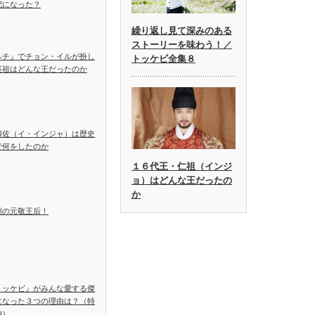
妃になった？
繰り返し見て深みのある
ストーリーを味わう！／
ヘチ』でチョン・イルが扮し
トッケビ全集８
英祖はどんな王だったのか
麟佐（イ・インジャ）は歴史
で何をしたのか
１６代王・仁祖（インジ
ョ）はどんな王だったの
か
劇の元敬王后！
トッケビ』がみんな愛する傑
になった３つの理由は？（特
編）