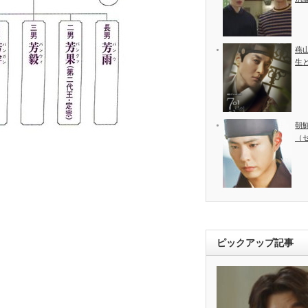
燕
生
朝
（
ピックアップ記事