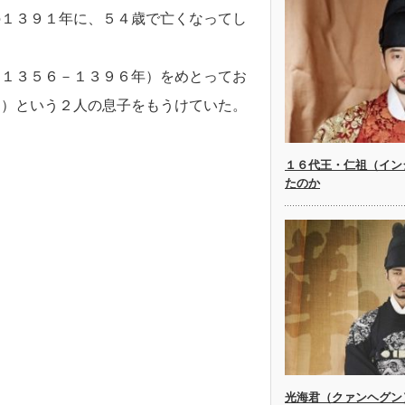
の１３９１年に、５４歳で亡くなってし
（１３５６－１３９６年）をめとってお
ク）という２人の息子をもうけていた。
１６代王・仁祖（イン
たのか
光海君（クァンヘグン