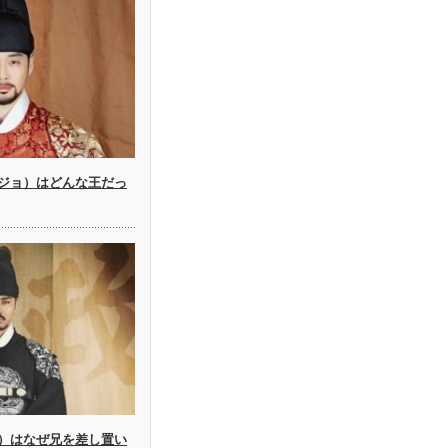
ジョ）はどんな王だっ
）はなぜ兄を差し置い