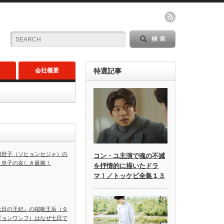
会社概要
特選記事
顕世子（ソヒョンセジャ）の
コン・ユ主演で魂の不滅
と息子の哀しき最期！
を抒情的に描いたドラ
マ！／トッケビ全集１３
七日の王妃』の端敬王后（タ
ギョンワンフ）はなぜ七日で