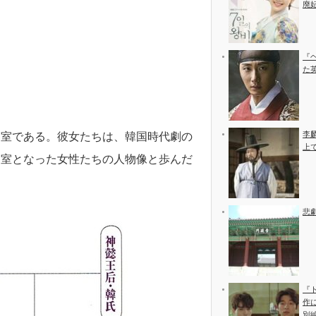
廃
『
た
李
側室である。彼女たちは、韓国時代劇の
上
側室となった女性たちの人物像と歩んだ
悲
『
作
別