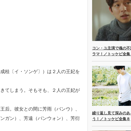
コン・ユ主演で魂の不
ラマ！／トッケビ全集
李成桂〔イ・ソンゲ〕）は２人の王妃を
起きてしまう。そもそも、２人の王妃が
）王后。彼女との間に芳雨（バンウ）、
繰り返し見て深みのあ
バンガン）、芳遠（バンウォン）、芳衍
う！／トッケビ全集８