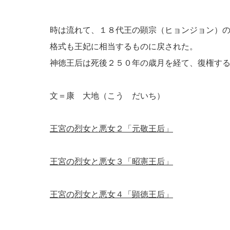
時は流れて、１８代王の顕宗（ヒョンジョン）
格式も王妃に相当するものに戻された。
神徳王后は死後２５０年の歳月を経て、復権す
文＝康 大地（こう だいち）
王宮の烈女と悪女２「元敬王后」
王宮の烈女と悪女３「昭憲王后」
王宮の烈女と悪女４「顕徳王后」