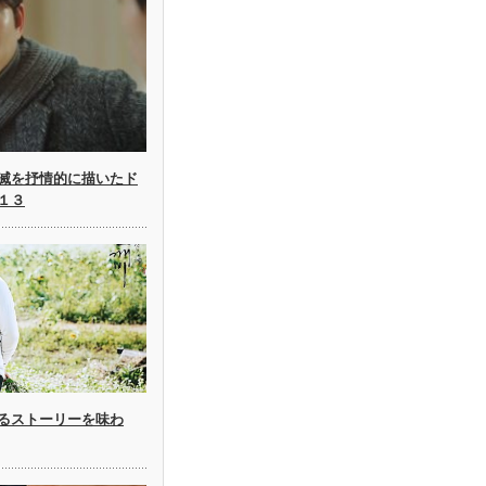
滅を抒情的に描いたド
１３
るストーリーを味わ