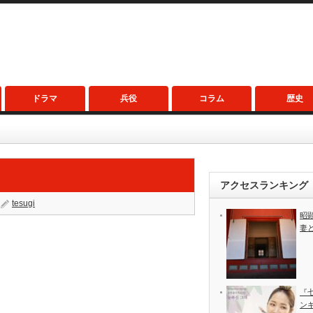
ドラマ
兵役
コラム
歴史
アクセスランキング
tesugi
昭
妻
『
ン