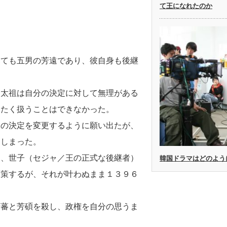
て王になれたのか
見ても五男の芳遠であり、彼自身も後継
。太祖は自分の決定に対して無理がある
めたく扱うことはできなかった。
その決定を変更するように願い出たが、
てしまった。
と、世子（セジャ／王の正式な後継者）
韓国ドラマはどのよう
画策するが、それが叶わぬまま１３９６
芳蕃と芳碩を殺し、政権を自分の思うま