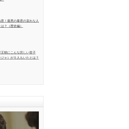
山君！最悪の暴君の哀れな人
とは？（歴史編）
鮮王朝にこんな悲しい世子
セジャ）が５人もいたとは？