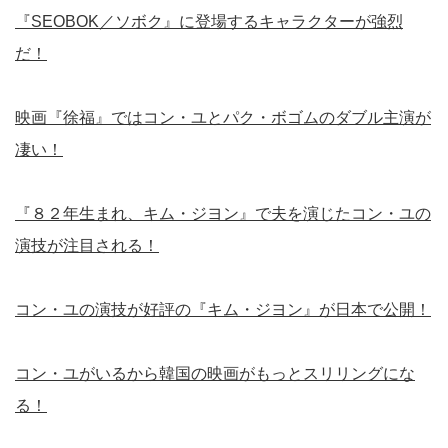
『SEOBOK／ソボク』に登場するキャラクターが強烈
だ！
映画『徐福』ではコン・ユとパク・ボゴムのダブル主演が
凄い！
『８２年生まれ、キム・ジヨン』で夫を演じたコン・ユの
演技が注目される！
コン・ユの演技が好評の『キム・ジヨン』が日本で公開！
コン・ユがいるから韓国の映画がもっとスリリングにな
る！