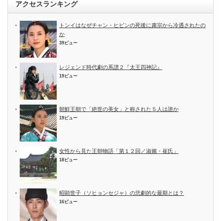
アクセスランキング
トンイはなぜチャン・ヒビンの死後に粛宗から冷遇されたの
か
39ビュー
レジェンド時代劇の系譜２『太王四神記』
19ビュー
朝鮮王朝で「絶世の美女」と称された５人は誰か
19ビュー
女性から見た王朝物語「第１２回／淑嬪・崔氏」
18ビュー
昭顕世子（ソヒョンセジャ）の悲劇的な最期とは？
16ビュー