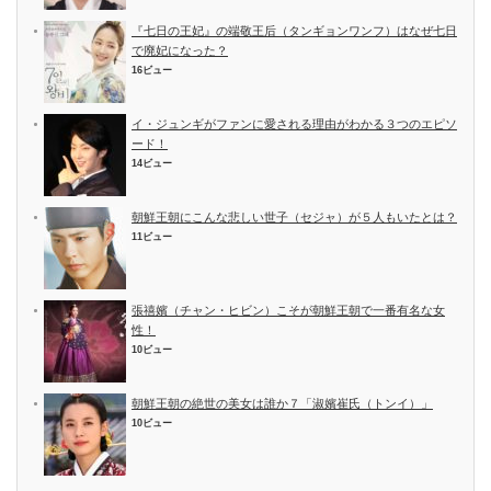
『七日の王妃』の端敬王后（タンギョンワンフ）はなぜ七日
で廃妃になった？
16ビュー
イ・ジュンギがファンに愛される理由がわかる３つのエピソ
ード！
14ビュー
朝鮮王朝にこんな悲しい世子（セジャ）が５人もいたとは？
11ビュー
張禧嬪（チャン・ヒビン）こそが朝鮮王朝で一番有名な女
性！
10ビュー
朝鮮王朝の絶世の美女は誰か７「淑嬪崔氏（トンイ）」
10ビュー