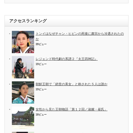
アクセスランキング
トンイはなぜチャン・ヒビンの死後に粛宗から冷遇されたの
か
39ビュー
レジェンド時代劇の系譜２『太王四神記』
19ビュー
朝鮮王朝で「絶世の美女」と称された５人は誰か
19ビュー
女性から見た王朝物語「第１２回／淑嬪・崔氏」
18ビュー