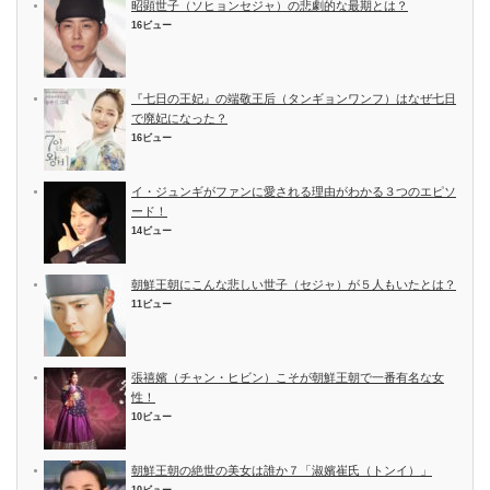
昭顕世子（ソヒョンセジャ）の悲劇的な最期とは？
16ビュー
『七日の王妃』の端敬王后（タンギョンワンフ）はなぜ七日
で廃妃になった？
16ビュー
イ・ジュンギがファンに愛される理由がわかる３つのエピソ
ード！
14ビュー
朝鮮王朝にこんな悲しい世子（セジャ）が５人もいたとは？
11ビュー
張禧嬪（チャン・ヒビン）こそが朝鮮王朝で一番有名な女
性！
10ビュー
朝鮮王朝の絶世の美女は誰か７「淑嬪崔氏（トンイ）」