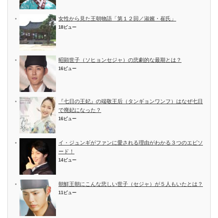
女性から見た王朝物語「第１２回／淑嬪・崔氏」
18ビュー
昭顕世子（ソヒョンセジャ）の悲劇的な最期とは？
16ビュー
『七日の王妃』の端敬王后（タンギョンワンフ）はなぜ七日
で廃妃になった？
16ビュー
イ・ジュンギがファンに愛される理由がわかる３つのエピソ
ード！
14ビュー
朝鮮王朝にこんな悲しい世子（セジャ）が５人もいたとは？
11ビュー