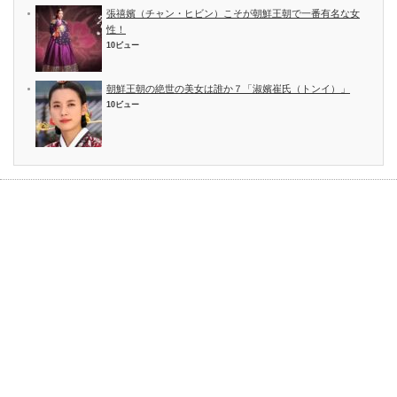
張禧嬪（チャン・ヒビン）こそが朝鮮王朝で一番有名な女
性！
10ビュー
朝鮮王朝の絶世の美女は誰か７「淑嬪崔氏（トンイ）」
10ビュー