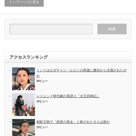
トップページに戻る
アクセスランキング
トンイはなぜチャン・ヒビンの死後に粛宗から冷遇されたの
か
39ビュー
レジェンド時代劇の系譜２『太王四神記』
19ビュー
朝鮮王朝で「絶世の美女」と称された５人は誰か
19ビュー