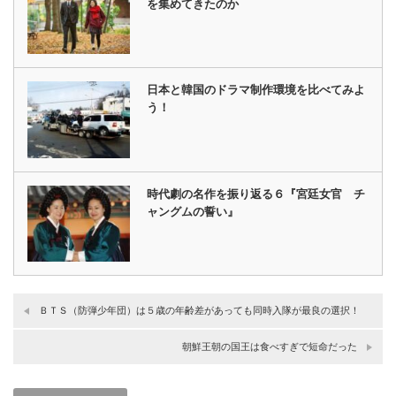
を集めてきたのか
日本と韓国のドラマ制作環境を比べてみよ
う！
時代劇の名作を振り返る６『宮廷女官 チ
ャングムの誓い』
ＢＴＳ（防弾少年団）は５歳の年齢差があっても同時入隊が最良の選択！
朝鮮王朝の国王は食べすぎで短命だった